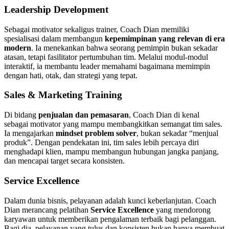
Leadership Development
Sebagai motivator sekaligus trainer, Coach Dian memiliki
spesialisasi dalam membangun
kepemimpinan yang relevan di era
modern
. Ia menekankan bahwa seorang pemimpin bukan sekadar
atasan, tetapi fasilitator pertumbuhan tim. Melalui modul-modul
interaktif, ia membantu leader memahami bagaimana memimpin
dengan hati, otak, dan strategi yang tepat.
Sales & Marketing Training
Di bidang
penjualan dan pemasaran
, Coach Dian di kenal
sebagai motivator yang mampu membangkitkan semangat tim sales.
Ia mengajarkan
mindset problem solver
, bukan sekadar “menjual
produk”. Dengan pendekatan ini, tim sales lebih percaya diri
menghadapi klien, mampu membangun hubungan jangka panjang,
dan mencapai target secara konsisten.
Service Excellence
Dalam dunia bisnis, pelayanan adalah kunci keberlanjutan. Coach
Dian merancang pelatihan
Service Excellence
yang mendorong
karyawan untuk memberikan pengalaman terbaik bagi pelanggan.
Bagi dia, pelayanan yang tulus dan konsisten bukan hanya membuat