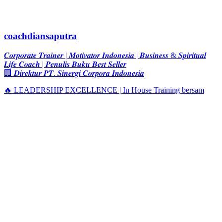
coachdiansaputra
𝑪𝒐𝒓𝒑𝒐𝒓𝒂𝒕𝒆 𝑻𝒓𝒂𝒊𝒏𝒆𝒓 | 𝑴𝒐𝒕𝒊𝒗𝒂𝒕𝒐𝒓 𝑰𝒏𝒅𝒐𝒏𝒆𝒔𝒊𝒂 | 𝑩𝒖𝒔𝒊𝒏𝒆𝒔𝒔 & 𝑺𝒑𝒊𝒓𝒊𝒕𝒖𝒂𝒍
𝑳𝒊𝒇𝒆 𝑪𝒐𝒂𝒄𝒉 | 𝑷𝒆𝒏𝒖𝒍𝒊𝒔 𝑩𝒖𝒌𝒖 𝑩𝒆𝒔𝒕 𝑺𝒆𝒍𝒍𝒆𝒓
🏢 𝑫𝒊𝒓𝒆𝒌𝒕𝒖𝒓 𝑷𝑻. 𝑺𝒊𝒏𝒆𝒓𝒈𝒊 𝑪𝒐𝒓𝒑𝒐𝒓𝒂 𝑰𝒏𝒅𝒐𝒏𝒆𝒔𝒊𝒂
🔥 LEADERSHIP EXCELLENCE | In House Training bersam