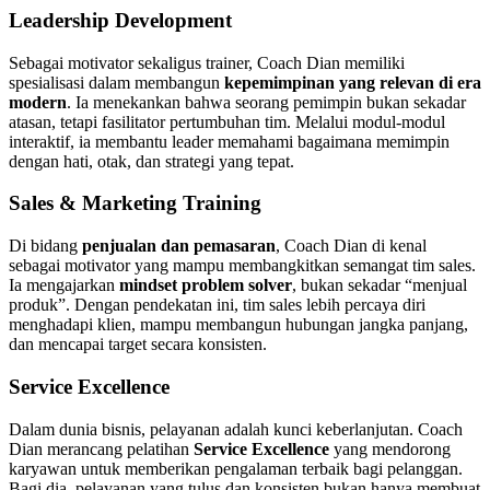
Leadership Development
Sebagai motivator sekaligus trainer, Coach Dian memiliki
spesialisasi dalam membangun
kepemimpinan yang relevan di era
modern
. Ia menekankan bahwa seorang pemimpin bukan sekadar
atasan, tetapi fasilitator pertumbuhan tim. Melalui modul-modul
interaktif, ia membantu leader memahami bagaimana memimpin
dengan hati, otak, dan strategi yang tepat.
Sales & Marketing Training
Di bidang
penjualan dan pemasaran
, Coach Dian di kenal
sebagai motivator yang mampu membangkitkan semangat tim sales.
Ia mengajarkan
mindset problem solver
, bukan sekadar “menjual
produk”. Dengan pendekatan ini, tim sales lebih percaya diri
menghadapi klien, mampu membangun hubungan jangka panjang,
dan mencapai target secara konsisten.
Service Excellence
Dalam dunia bisnis, pelayanan adalah kunci keberlanjutan. Coach
Dian merancang pelatihan
Service Excellence
yang mendorong
karyawan untuk memberikan pengalaman terbaik bagi pelanggan.
Bagi dia, pelayanan yang tulus dan konsisten bukan hanya membuat