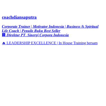
coachdiansaputra
𝑪𝒐𝒓𝒑𝒐𝒓𝒂𝒕𝒆 𝑻𝒓𝒂𝒊𝒏𝒆𝒓 | 𝑴𝒐𝒕𝒊𝒗𝒂𝒕𝒐𝒓 𝑰𝒏𝒅𝒐𝒏𝒆𝒔𝒊𝒂 | 𝑩𝒖𝒔𝒊𝒏𝒆𝒔𝒔 & 𝑺𝒑𝒊𝒓𝒊𝒕𝒖𝒂𝒍
𝑳𝒊𝒇𝒆 𝑪𝒐𝒂𝒄𝒉 | 𝑷𝒆𝒏𝒖𝒍𝒊𝒔 𝑩𝒖𝒌𝒖 𝑩𝒆𝒔𝒕 𝑺𝒆𝒍𝒍𝒆𝒓
🏢 𝑫𝒊𝒓𝒆𝒌𝒕𝒖𝒓 𝑷𝑻. 𝑺𝒊𝒏𝒆𝒓𝒈𝒊 𝑪𝒐𝒓𝒑𝒐𝒓𝒂 𝑰𝒏𝒅𝒐𝒏𝒆𝒔𝒊𝒂
🔥 LEADERSHIP EXCELLENCE | In House Training bersam