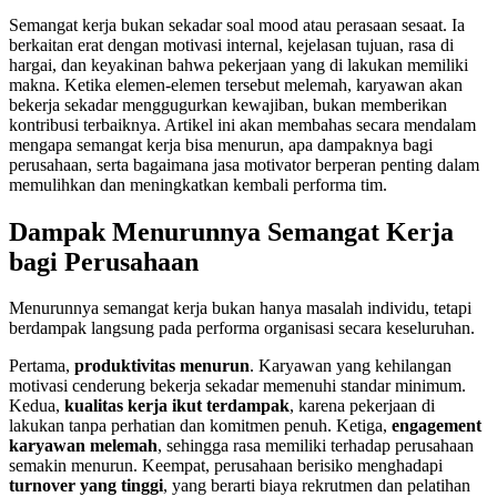
Semangat kerja bukan sekadar soal mood atau perasaan sesaat. Ia
berkaitan erat dengan motivasi internal, kejelasan tujuan, rasa di
hargai, dan keyakinan bahwa pekerjaan yang di lakukan memiliki
makna. Ketika elemen-elemen tersebut melemah, karyawan akan
bekerja sekadar menggugurkan kewajiban, bukan memberikan
kontribusi terbaiknya. Artikel ini akan membahas secara mendalam
mengapa semangat kerja bisa menurun, apa dampaknya bagi
perusahaan, serta bagaimana jasa motivator berperan penting dalam
memulihkan dan meningkatkan kembali performa tim.
Dampak Menurunnya Semangat Kerja
bagi Perusahaan
Menurunnya semangat kerja bukan hanya masalah individu, tetapi
berdampak langsung pada performa organisasi secara keseluruhan.
Pertama,
produktivitas menurun
. Karyawan yang kehilangan
motivasi cenderung bekerja sekadar memenuhi standar minimum.
Kedua,
kualitas kerja ikut terdampak
, karena pekerjaan di
lakukan tanpa perhatian dan komitmen penuh. Ketiga,
engagement
karyawan melemah
, sehingga rasa memiliki terhadap perusahaan
semakin menurun. Keempat, perusahaan berisiko menghadapi
turnover yang tinggi
, yang berarti biaya rekrutmen dan pelatihan