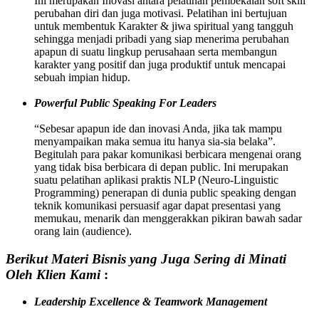
Ini merupakan Inovasi antara pelatihan pembekalan soft skill
perubahan diri dan juga motivasi. Pelatihan ini bertujuan
untuk membentuk Karakter & jiwa spiritual yang tangguh
sehingga menjadi pribadi yang siap menerima perubahan
apapun di suatu lingkup perusahaan serta membangun
karakter yang positif dan juga produktif untuk mencapai
sebuah impian hidup.
Powerful Public Speaking For Leaders
“Sebesar apapun ide dan inovasi Anda, jika tak mampu
menyampaikan maka semua itu hanya sia-sia belaka”.
Begitulah para pakar komunikasi berbicara mengenai orang
yang tidak bisa berbicara di depan public. Ini merupakan
suatu pelatihan aplikasi praktis NLP (Neuro-Linguistic
Programming) penerapan di dunia public speaking dengan
teknik komunikasi persuasif agar dapat presentasi yang
memukau, menarik dan menggerakkan pikiran bawah sadar
orang lain (audience).
Berikut Materi Bisnis yang Juga Sering di Minati
Oleh Klien Kami
:
Leadership Excellence & Teamwork Management