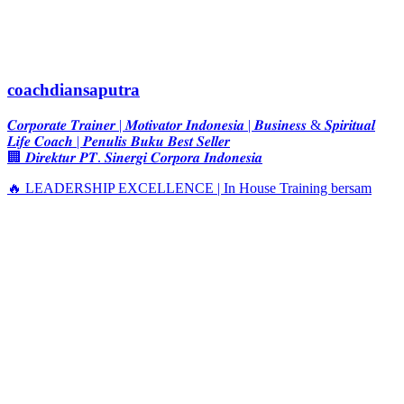
coachdiansaputra
𝑪𝒐𝒓𝒑𝒐𝒓𝒂𝒕𝒆 𝑻𝒓𝒂𝒊𝒏𝒆𝒓 | 𝑴𝒐𝒕𝒊𝒗𝒂𝒕𝒐𝒓 𝑰𝒏𝒅𝒐𝒏𝒆𝒔𝒊𝒂 | 𝑩𝒖𝒔𝒊𝒏𝒆𝒔𝒔 & 𝑺𝒑𝒊𝒓𝒊𝒕𝒖𝒂𝒍
𝑳𝒊𝒇𝒆 𝑪𝒐𝒂𝒄𝒉 | 𝑷𝒆𝒏𝒖𝒍𝒊𝒔 𝑩𝒖𝒌𝒖 𝑩𝒆𝒔𝒕 𝑺𝒆𝒍𝒍𝒆𝒓
🏢 𝑫𝒊𝒓𝒆𝒌𝒕𝒖𝒓 𝑷𝑻. 𝑺𝒊𝒏𝒆𝒓𝒈𝒊 𝑪𝒐𝒓𝒑𝒐𝒓𝒂 𝑰𝒏𝒅𝒐𝒏𝒆𝒔𝒊𝒂
🔥 LEADERSHIP EXCELLENCE | In House Training bersam