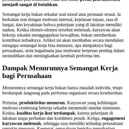
menjadi sangat di butuhkan
.
Semangat kerja bukan sekadar soal mood atau perasaan sesaat. Ia
berkaitan erat dengan motivasi internal, kejelasan tujuan, rasa di
hargai, dan keyakinan bahwa pekerjaan yang di lakukan memiliki
makna. Ketika elemen-elemen tersebut melemah, karyawan akan
bekerja sekadar menggugurkan kewajiban, bukan memberikan
kontribusi terbaiknya. Artikel ini akan membahas secara mendalam
mengapa semangat kerja bisa menurun, apa dampaknya bagi
perusahaan, serta bagaimana jasa motivator berperan penting dalam
memulihkan dan meningkatkan kembali performa tim.
Dampak Menurunnya Semangat Kerja
bagi Perusahaan
Menurunnya semangat kerja bukan hanya masalah individu, tetapi
berdampak langsung pada performa organisasi secara keseluruhan.
Pertama,
produktivitas menurun
. Karyawan yang kehilangan
motivasi cenderung bekerja sekadar memenuhi standar minimum.
Kedua,
kualitas kerja ikut terdampak
, karena pekerjaan di
lakukan tanpa perhatian dan komitmen penuh. Ketiga,
engagement
karyawan melemah
, sehingga rasa memiliki terhadap perusahaan
semakin menurun. Keempat, perusahaan berisiko menghadapi