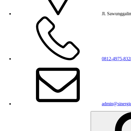
Jl. Sawunggali
0812-4975-832
admin@sinergic