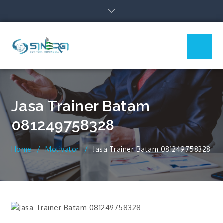
Skip
to
content
Menu
Sinergi Corpora
Indonesia
Jasa Trainer Batam
081249758328
Home
Motivator
Jasa Trainer Batam 081249758328