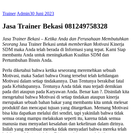
Trainer
Admin
30 Juni 2023
Jasa Trainer Bekasi 081249758328
Jasa Trainer Bekasi
– Ketika Anda dan Perusahaan Membutuhkan
Seorang
Jasa Trainer Bekasi
untuk memberikan Motivasi
Kinerja
SDM maka Anda telah berada di Informasi yang tepat. Kami Siap
membantu Anda untuk meningkatkan Kualitas SDM dan
Pertumbuhan Bisnis Anda.
Perlu diketahui bahwa ketika seseorang meremehkan sebuah
Motivasi, maka Sadari bahwa Orang tersebut telah kehilangan
Motivasi dalam setiap tindakannya. Dan Tentunya berakibat fatal
pada Kehidupannya. Tentunya Anda tidak mau terjadi demikian
pada diri ataupun pada Karyawan Anda. Benar kan ?. Disinilah kita
mengetahui bahwa Motivasi di setiap tindakan ataupun kinerja
merupakan sebuah bahan bakar yang membantu kita untuk melesat
produktif dan mencapai tujuan yang ditargetkan. Memang Motivasi
bisa kita dapatkan melalui diri sendiri, tapi yakinilah bahwa tidak
semua orang mampu melakukan seperti itu, karena tidak semua
manusia mau menyadari kesalahan dan kekeliruan dalam dirinya.
Inilah yang membuat mereka tidak menyadari bahwa mereka telah