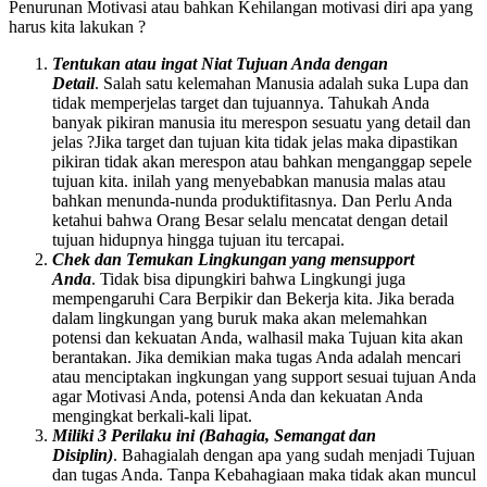
Penurunan Motivasi atau bahkan Kehilangan motivasi diri apa yang
harus kita lakukan ?
Tentukan atau ingat Niat Tujuan Anda dengan
Detail
. Salah satu kelemahan Manusia adalah suka Lupa dan
tidak memperjelas target dan tujuannya. Tahukah Anda
banyak pikiran manusia itu merespon sesuatu yang detail dan
jelas ?Jika target dan tujuan kita tidak jelas maka dipastikan
pikiran tidak akan merespon atau bahkan menganggap sepele
tujuan kita. inilah yang menyebabkan manusia malas atau
bahkan menunda-nunda produktifitasnya. Dan Perlu Anda
ketahui bahwa Orang Besar selalu mencatat dengan detail
tujuan hidupnya hingga tujuan itu tercapai.
Chek dan Temukan Lingkungan yang mensupport
Anda
. Tidak bisa dipungkiri bahwa Lingkungi juga
mempengaruhi Cara Berpikir dan Bekerja kita. Jika berada
dalam lingkungan yang buruk maka akan melemahkan
potensi dan kekuatan Anda, walhasil maka Tujuan kita akan
berantakan. Jika demikian maka tugas Anda adalah mencari
atau menciptakan ingkungan yang support sesuai tujuan Anda
agar Motivasi Anda, potensi Anda dan kekuatan Anda
mengingkat berkali-kali lipat.
Miliki 3 Perilaku ini (Bahagia, Semangat dan
Disiplin)
. Bahagialah dengan apa yang sudah menjadi Tujuan
dan tugas Anda. Tanpa Kebahagiaan maka tidak akan muncul