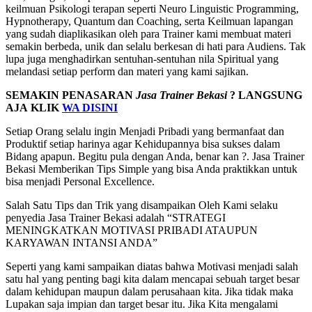
keilmuan Psikologi terapan seperti Neuro Linguistic Programming,
Hypnotherapy, Quantum dan Coaching, serta Keilmuan lapangan
yang sudah diaplikasikan oleh para Trainer kami membuat materi
semakin berbeda, unik dan selalu berkesan di hati para Audiens. Tak
lupa juga menghadirkan sentuhan-sentuhan nila Spiritual yang
melandasi setiap perform dan materi yang kami sajikan.
SEMAKIN PENASARAN
Jasa Trainer Bekasi
? LANGSUNG
AJA KLIK
WA DISINI
Setiap Orang selalu ingin Menjadi Pribadi yang bermanfaat dan
Produktif setiap harinya agar Kehidupannya bisa sukses dalam
Bidang apapun. Begitu pula dengan Anda, benar kan ?. Jasa Trainer
Bekasi Memberikan Tips Simple yang bisa Anda praktikkan untuk
bisa menjadi Personal Excellence.
Salah Satu Tips dan Trik yang disampaikan Oleh Kami selaku
penyedia Jasa Trainer Bekasi adalah “STRATEGI
MENINGKATKAN MOTIVASI PRIBADI ATAUPUN
KARYAWAN INTANSI ANDA”
Seperti yang kami sampaikan diatas bahwa Motivasi menjadi salah
satu hal yang penting bagi kita dalam mencapai sebuah target besar
dalam kehidupan maupun dalam perusahaan kita. Jika tidak maka
Lupakan saja impian dan target besar itu. Jika Kita mengalami