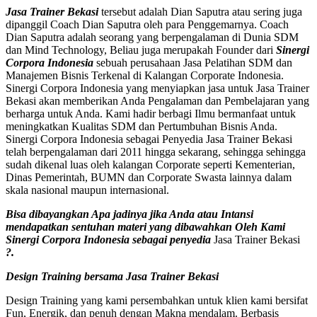
Jasa Trainer Bekasi
tersebut adalah Dian Saputra atau sering juga
dipanggil Coach Dian Saputra oleh para Penggemarnya. Coach
Dian Saputra adalah seorang yang berpengalaman di Dunia SDM
dan Mind Technology, Beliau juga merupakah Founder dari
Sinergi
Corpora Indonesia
sebuah perusahaan Jasa Pelatihan SDM dan
Manajemen Bisnis Terkenal di Kalangan Corporate Indonesia.
Sinergi Corpora Indonesia yang menyiapkan jasa untuk Jasa Trainer
Bekasi akan memberikan Anda Pengalaman dan Pembelajaran yang
berharga untuk Anda. Kami hadir berbagi Ilmu bermanfaat untuk
meningkatkan Kualitas SDM dan Pertumbuhan Bisnis Anda.
Sinergi Corpora Indonesia sebagai Penyedia Jasa Trainer Bekasi
telah berpengalaman dari 2011 hingga sekarang, sehingga sehingga
sudah dikenal luas oleh kalangan Corporate seperti Kementerian,
Dinas Pemerintah, BUMN dan Corporate Swasta lainnya dalam
skala nasional maupun internasional.
Bisa dibayangkan Apa jadinya jika Anda atau Intansi
mendapatkan sentuhan materi yang dibawahkan Oleh Kami
Sinergi Corpora Indonesia sebagai penyedia
Jasa Trainer Bekasi
?.
Design Training bersama
Jasa Trainer Bekasi
Design Training yang kami persembahkan untuk klien kami bersifat
Fun, Energik, dan penuh dengan Makna mendalam. Berbasis