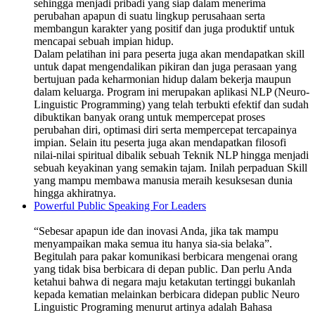
sehingga menjadi pribadi yang siap dalam menerima
perubahan apapun di suatu lingkup perusahaan serta
membangun karakter yang positif dan juga produktif untuk
mencapai sebuah impian hidup.
Dalam pelatihan ini para peserta juga akan mendapatkan skill
untuk dapat mengendalikan pikiran dan juga perasaan yang
bertujuan pada keharmonian hidup dalam bekerja maupun
dalam keluarga. Program ini merupakan aplikasi NLP (Neuro-
Linguistic Programming) yang telah terbukti efektif dan sudah
dibuktikan banyak orang untuk mempercepat proses
perubahan diri, optimasi diri serta mempercepat tercapainya
impian. Selain itu peserta juga akan mendapatkan filosofi
nilai-nilai spiritual dibalik sebuah Teknik NLP hingga menjadi
sebuah keyakinan yang semakin tajam. Inilah perpaduan Skill
yang mampu membawa manusia meraih kesuksesan dunia
hingga akhiratnya.
Powerful Public Speaking For Leaders
“Sebesar apapun ide dan inovasi Anda, jika tak mampu
menyampaikan maka semua itu hanya sia-sia belaka”.
Begitulah para pakar komunikasi berbicara mengenai orang
yang tidak bisa berbicara di depan public. Dan perlu Anda
ketahui bahwa di negara maju ketakutan tertinggi bukanlah
kepada kematian melainkan berbicara didepan public Neuro
Linguistic Programing menurut artinya adalah Bahasa