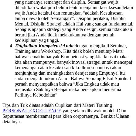
yang namanya semangat dan disiplin. Semangat wajib
dihadirkan walaupun belum tentu menjamin kesuksesan tetapi
wajib Anda ketahui dan renungkan “adakah Kesuksesan
tanpa diawali oleh Semangat?”. Disiplin perilaku, Disiplin
Mental, Disiplin Strategi adalah Hal yang sangat fundamental.
Sebagus apapun strategi yang Anda design, semua tidak akan
berarti jika Anda tidak melakukannya dengan penuh
kedisiplinan yag tinggi.
Tingkatkan Kompetensi Anda
dengan mengikuti Seminar,
Training atau Workshop. Kita tidak boleh menutup Mata
bahwa semakin banyak Kompetensi yang kita kuasai maka
kita akan mempunyai banyak inovasi stratgei untuk mencapai
kemenangan atau kesuksesan kita. Ilmu senantiasa akan
menjunjung dan meningkatkan derajat sang Empunya. itu
sudah menjadi hukum Alam. Bahwa Seorang Filsuf Spiritual
pernah menyampaikan bahwa “Jika Engkau tidak mau
merasakan Sakitnya Belajar maka bersiapkan menerima
Perihnya Kebodohan”
Tips dan Trik diatas adalah Cuplikan dari Materi Training
PERSONAL EXCELLENCE
yang selalu dibawakan oleh Dian
Saputrasaat membersamai para klien corporatenya. Berikut Ulasan
detailnya