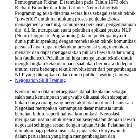
Pemrograman Fikiran. Di temukan pada Tahun 1970 oleh
Richard Brandler dan John Grinder. Neuro Linguistic
Programming telah diterima secara luas sebagai sebuah teknik
“powerful” untuk mendukung proses penjualan,
Sales
,
management ,coaching, komunikasi persuasif, pengembangan
diri, dll. Ini merupakan suatu pelatihan aplikasi praktis NLP
(Neuro-Linguistic Programming) dalam penerapannya di
dunia public speaking dengan menekankan teknik komunikasi
persuasif agar dapat melakukan presentasi yang memukau,
menarik dan dapat menggerakkan pikiran bawah sadar orang
lain (audience). Pelatihan ini juga mengajarkan teknik untuk
menghilangkan ketakutan pada saat akan berbicara di depan
umum, serta beberapa teknik revolusioner dari pengembangan
NLP yang diterapkan dalam dunia public speaking lainnya.
Negotiation Skill Training
Kemampuan dalam bernegosiasi dapat dikatakan sebagai
salah satu kemampuan yang wajib dikuasai oleh siapapun,
bukan hanya orang yang bergerak di dalam dunia bisnis saja.
Negosiasi merupakan kemampuan dasar manusia untuk
bertahan hidup, seperti halnya komunikasi. Negosiasi
merupakan usaha untuk mencapai kesepakatan dengan lawan
negosiasi sehingga sesuai dengan tujuan Anda. Pelatihan ini
ditujukan bagi pelaku bisnis dan juga setiap karyawan di
dalam perusahaan yang ingin mengembangkan dan