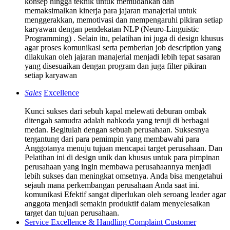
konsep hingga teknik untuk memudahkan dan
memaksimalkan kinerja para jajaran manajerial untuk
menggerakkan, memotivasi dan mempengaruhi pikiran setiap
karyawan dengan pendekatan NLP (Neuro-Linguistic
Programming) . Selain itu, pelatihan ini juga di design khusus
agar proses komunikasi serta pemberian job description yang
dilakukan oleh jajaran manajerial menjadi lebih tepat sasaran
yang disesuaikan dengan program dan juga filter pikiran
setiap karyawan
Sales
Excellence
Kunci sukses dari sebuh kapal melewati deburan ombak
ditengah samudra adalah nahkoda yang teruji di berbagai
medan. Begitulah dengan sebuah perusahaan. Suksesnya
tergantung dari para pemimpin yang membawahi para
Anggotanya menuju tujuan mencapai target perusahaan. Dan
Pelatihan ini di design unik dan khusus untuk para pimpinan
perusahaan yang ingin membawa perusahaannya menjadi
lebih sukses dan meningkat omsetnya. Anda bisa mengetahui
sejauh mana perkembangan perusahaan Anda saat ini.
komunikasi Efektif sangat diperlukan oleh seroang leader agar
anggota menjadi semakin produktif dalam menyelesaikan
target dan tujuan perusahaan.
Service Excellence & Handling Complaint Customer