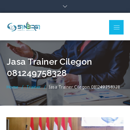
Skip
to
content
Menu
Sinergi Corpora
Indonesia
Jasa Trainer Cilegon
081249758328
Home
Trainer
Jasa Trainer Cilegon 081249758328