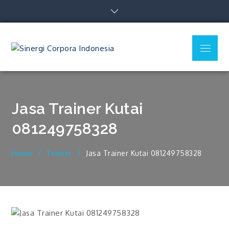
Skip
to
content
Menu
Sinergi
Corpora
Indonesia
Jasa Trainer Kutai
081249758328
Home
Trainer
Jasa Trainer Kutai 081249758328