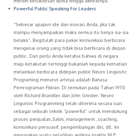
meraih kesuksesan dunia hingga akhiratnya.
Powerful Public Speaking For Leaders
“Sebesar apapun ide dan inovasi Anda, jika tak
mampu menyampaikan maka semua itu hanya sia-sia
belaka”. Begitulah para pakar komunikasi berbicara
mengenai orang yang tidak bisa berbicara di depan
public. Dan perlu Anda ketahui bahwa di negara
maju ketakutan tertinggi bukanlah kepada kematian
melainkan berbicara didepan public Neuro Linguistic
Programing menurut artinya adalah Bahasa
Pemrograman Fikiran. Di temukan pada Tahun 1970
oleh Richard Brandler dan John Grinder. Neuro
Linguistic Programming telah diterima secara luas
sebagai sebuah teknik “powerful” untuk mendukung
proses penjualan,
Sales
, management ,coaching,
komunikasi persuasif, pengembangan diri, dll. Ini
merupakan suatu pelatihan aplikasi praktis NLP