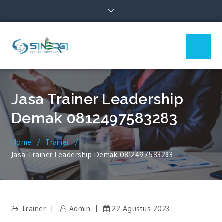
Skip
to
content
Menu
Sinergi Corpora
Indonesia
Jasa Trainer Leadership
Demak 0812497583283
Home
Trainer
Jasa Trainer Leadership Demak 0812497583283
Trainer
Admin
22 Agustus 2023