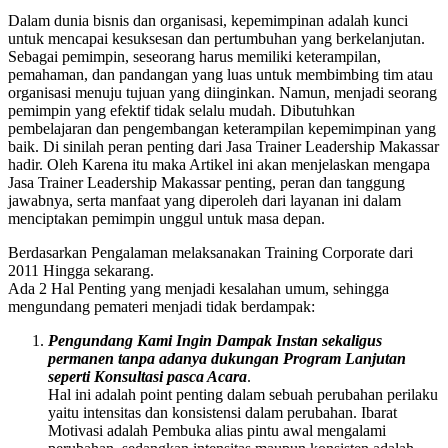
Dalam dunia bisnis dan organisasi, kepemimpinan adalah kunci
untuk mencapai kesuksesan dan pertumbuhan yang berkelanjutan.
Sebagai pemimpin, seseorang harus memiliki keterampilan,
pemahaman, dan pandangan yang luas untuk membimbing tim atau
organisasi menuju tujuan yang diinginkan. Namun, menjadi seorang
pemimpin yang efektif tidak selalu mudah. Dibutuhkan
pembelajaran dan pengembangan keterampilan kepemimpinan yang
baik. Di sinilah peran penting dari Jasa Trainer Leadership Makassar
hadir. Oleh Karena itu maka Artikel ini akan menjelaskan mengapa
Jasa Trainer Leadership Makassar penting, peran dan tanggung
jawabnya, serta manfaat yang diperoleh dari layanan ini dalam
menciptakan pemimpin unggul untuk masa depan.
Berdasarkan Pengalaman melaksanakan Training Corporate dari
2011 Hingga sekarang.
Ada 2 Hal Penting yang menjadi kesalahan umum, sehingga
mengundang pemateri menjadi tidak berdampak:
Pengundang Kami Ingin Dampak Instan sekaligus
permanen tanpa adanya dukungan Program Lanjutan
seperti Konsultasi pasca Acara
.
Hal ini adalah point penting dalam sebuah perubahan perilaku
yaitu intensitas dan konsistensi dalam perubahan. Ibarat
Motivasi adalah Pembuka alias pintu awal mengalami