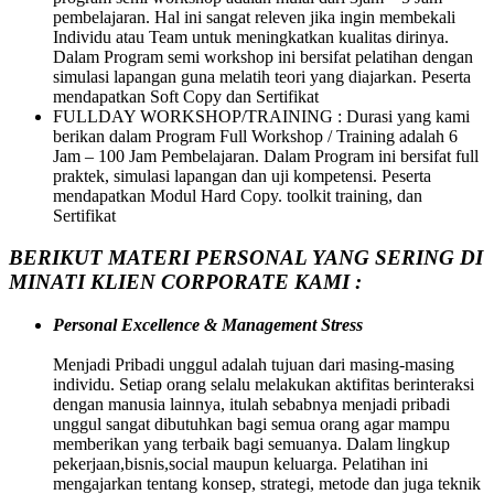
pembelajaran. Hal ini sangat releven jika ingin membekali
Individu atau Team untuk meningkatkan kualitas dirinya.
Dalam Program semi workshop ini bersifat pelatihan dengan
simulasi lapangan guna melatih teori yang diajarkan. Peserta
mendapatkan Soft Copy dan Sertifikat
FULLDAY WORKSHOP/TRAINING : Durasi yang kami
berikan dalam Program Full Workshop / Training adalah 6
Jam – 100 Jam Pembelajaran. Dalam Program ini bersifat full
praktek, simulasi lapangan dan uji kompetensi. Peserta
mendapatkan Modul Hard Copy. toolkit training, dan
Sertifikat
BERIKUT MATERI PERSONAL YANG SERING DI
MINATI KLIEN CORPORATE KAMI :
Personal Excellence & Management Stress
Menjadi Pribadi unggul adalah tujuan dari masing-masing
individu. Setiap orang selalu melakukan aktifitas berinteraksi
dengan manusia lainnya, itulah sebabnya menjadi pribadi
unggul sangat dibutuhkan bagi semua orang agar mampu
memberikan yang terbaik bagi semuanya. Dalam lingkup
pekerjaan,bisnis,social maupun keluarga. Pelatihan ini
mengajarkan tentang konsep, strategi, metode dan juga teknik