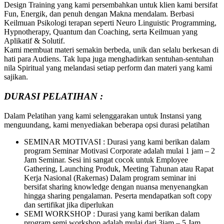
Design Training yang kami persembahkan untuk klien kami bersifat
Fun, Energik, dan penuh dengan Makna mendalam. Berbasi
Keilmuan Psikologi terapan seperti Neuro Linguistic Programming,
Hypnotherapy, Quantum dan Coaching, serta Keilmuan yang
Aplikatif & Solutif.
Kami membuat materi semakin berbeda, unik dan selalu berkesan di
hati para Audiens. Tak lupa juga menghadirkan sentuhan-sentuhan
nila Spiritual yang melandasi setiap perform dan materi yang kami
sajikan.
DURASI PELATIHAN :
Dalam Pelatihan yang kami selenggarakan untuk Instansi yang
menguundang, kami menyediakan beberapa opsi durasi pelatihan
SEMINAR MOTIVASI : Durasi yang kami berikan dalam
program Seminar Motivasi Corporate adalah mulai 1 jam – 2
Jam Seminar. Sesi ini sangat cocok untuk Employee
Gathering, Launching Produk, Meeting Tahunan atau Rapat
Kerja Nasional (Rakernas) Dalam program seminar ini
bersifat sharing knowledge dengan nuansa menyenangkan
hingga sharing pengalaman. Peserta mendapatkan soft copy
dan sertifikat jika diperlukan
SEMI WORKSHOP : Durasi yang kami berikan dalam
program semi workshop adalah mulai dari 3jam – 5 Jam