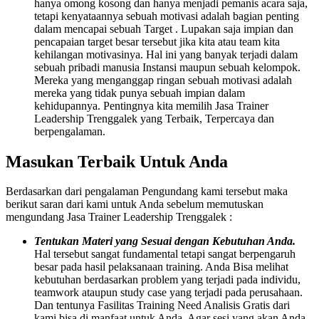
hanya omong kosong dan hanya menjadi pemanis acara saja,
tetapi kenyataannya sebuah motivasi adalah bagian penting
dalam mencapai sebuah Target . Lupakan saja impian dan
pencapaian target besar tersebut jika kita atau team kita
kehilangan motivasinya. Hal ini yang banyak terjadi dalam
sebuah pribadi manusia Instansi maupun sebuah kelompok.
Mereka yang menganggap ringan sebuah motivasi adalah
mereka yang tidak punya sebuah impian dalam
kehidupannya. Pentingnya kita memilih Jasa Trainer
Leadership Trenggalek yang Terbaik, Terpercaya dan
berpengalaman.
Masukan Terbaik Untuk Anda
Berdasarkan dari pengalaman Pengundang kami tersebut maka
berikut saran dari kami untuk Anda sebelum memutuskan
mengundang Jasa Trainer Leadership Trenggalek :
Tentukan Materi yang Sesuai dengan Kebutuhan Anda.
Hal tersebut sangat fundamental tetapi sangat berpengaruh
besar pada hasil pelaksanaan training. Anda Bisa melihat
kebutuhan berdasarkan problem yang terjadi pada individu,
teamwork ataupun study case yang terjadi pada perusahaan.
Dan tentunya Fasilitas Training Need Analisis Gratis dari
kami bisa di manfaat untuk Anda. Agar sesi yang akan Anda