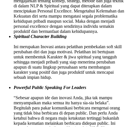
mengajarkan tentang konsep, strategi, metode dan juga teknik
di dalam NLP & Spiritual yang dapat diterapkan dalam
menciptakan Personal Excellnce. Mengetahui Kelemahan dan
Kekuatan diri serta mampu mengatasi segala problematika
kehidupan pribadi maupun social. Maka dengan menjadi
personal excellence dengan sendirinya individu semakin
produktif dan bermanfaat dalam kehidupannya.
Spiritual Character Building
Ini merupakan Inovasi antara pelatihan pembekalan soft skill
perubahan diri dan juga motivasi. Pelatihan ini bertujuan
untuk membentuk Karakter & jiwa spiritual yang tangguh
sehingga menjadi pribadi yang siap menerima perubahan
apapun di suatu lingkup perusahaan serta membangun
karakter yang positif dan juga produktif untuk mencapai
sebuah impian hidup.
Powerful Public Speaking For Leaders
“Sebesar apapun ide dan inovasi Anda, jika tak mampu
menyampaikan maka semua itu hanya sia-sia belaka”.
Begitulah para pakar komunikasi berbicara mengenai orang
yang tidak bisa berbicara di depan public. Dan perlu Anda
ketahui bahwa di negara maju ketakutan tertinggi bukanlah
kepada kematian melainkan berbicara didepan public. Ini