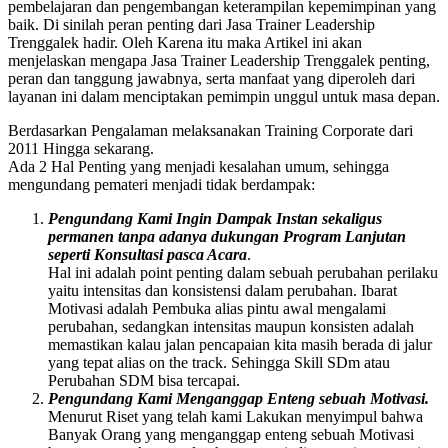
pembelajaran dan pengembangan keterampilan kepemimpinan yang
baik. Di sinilah peran penting dari Jasa Trainer Leadership
Trenggalek hadir. Oleh Karena itu maka Artikel ini akan
menjelaskan mengapa Jasa Trainer Leadership Trenggalek penting,
peran dan tanggung jawabnya, serta manfaat yang diperoleh dari
layanan ini dalam menciptakan pemimpin unggul untuk masa depan.
Berdasarkan Pengalaman melaksanakan Training Corporate dari
2011 Hingga sekarang.
Ada 2 Hal Penting yang menjadi kesalahan umum, sehingga
mengundang pemateri menjadi tidak berdampak:
Pengundang Kami Ingin Dampak Instan sekaligus
permanen tanpa adanya dukungan Program Lanjutan
seperti Konsultasi pasca Acara
.
Hal ini adalah point penting dalam sebuah perubahan perilaku
yaitu intensitas dan konsistensi dalam perubahan. Ibarat
Motivasi adalah Pembuka alias pintu awal mengalami
perubahan, sedangkan intensitas maupun konsisten adalah
memastikan kalau jalan pencapaian kita masih berada di jalur
yang tepat alias on the track. Sehingga Skill SDm atau
Perubahan SDM bisa tercapai.
Pengundang Kami Menganggap Enteng sebuah Motivasi.
Menurut Riset yang telah kami Lakukan menyimpul bahwa
Banyak Orang yang menganggap enteng sebuah Motivasi