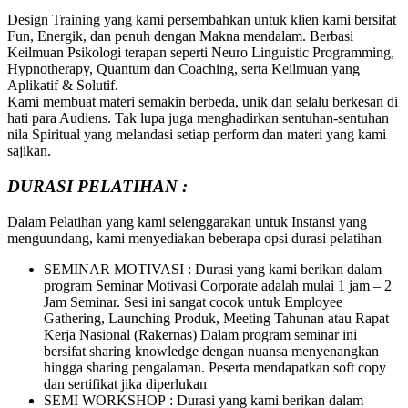
Design Training yang kami persembahkan untuk klien kami bersifat
Fun, Energik, dan penuh dengan Makna mendalam. Berbasi
Keilmuan Psikologi terapan seperti Neuro Linguistic Programming,
Hypnotherapy, Quantum dan Coaching, serta Keilmuan yang
Aplikatif & Solutif.
Kami membuat materi semakin berbeda, unik dan selalu berkesan di
hati para Audiens. Tak lupa juga menghadirkan sentuhan-sentuhan
nila Spiritual yang melandasi setiap perform dan materi yang kami
sajikan.
DURASI PELATIHAN :
Dalam Pelatihan yang kami selenggarakan untuk Instansi yang
menguundang, kami menyediakan beberapa opsi durasi pelatihan
SEMINAR MOTIVASI : Durasi yang kami berikan dalam
program Seminar Motivasi Corporate adalah mulai 1 jam – 2
Jam Seminar. Sesi ini sangat cocok untuk Employee
Gathering, Launching Produk, Meeting Tahunan atau Rapat
Kerja Nasional (Rakernas) Dalam program seminar ini
bersifat sharing knowledge dengan nuansa menyenangkan
hingga sharing pengalaman. Peserta mendapatkan soft copy
dan sertifikat jika diperlukan
SEMI WORKSHOP : Durasi yang kami berikan dalam