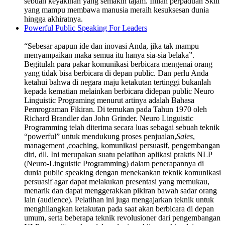
sebuah keyakinan yang semakin tajam. Inilah perpaduan Skill
yang mampu membawa manusia meraih kesuksesan dunia
hingga akhiratnya.
Powerful Public Speaking For Leaders
“Sebesar apapun ide dan inovasi Anda, jika tak mampu
menyampaikan maka semua itu hanya sia-sia belaka”.
Begitulah para pakar komunikasi berbicara mengenai orang
yang tidak bisa berbicara di depan public. Dan perlu Anda
ketahui bahwa di negara maju ketakutan tertinggi bukanlah
kepada kematian melainkan berbicara didepan public Neuro
Linguistic Programing menurut artinya adalah Bahasa
Pemrograman Fikiran. Di temukan pada Tahun 1970 oleh
Richard Brandler dan John Grinder. Neuro Linguistic
Programming telah diterima secara luas sebagai sebuah teknik
“powerful” untuk mendukung proses penjualan,
Sales
,
management ,coaching, komunikasi persuasif, pengembangan
diri, dll. Ini merupakan suatu pelatihan aplikasi praktis NLP
(Neuro-Linguistic Programming) dalam penerapannya di
dunia public speaking dengan menekankan teknik komunikasi
persuasif agar dapat melakukan presentasi yang memukau,
menarik dan dapat menggerakkan pikiran bawah sadar orang
lain (audience). Pelatihan ini juga mengajarkan teknik untuk
menghilangkan ketakutan pada saat akan berbicara di depan
umum, serta beberapa teknik revolusioner dari pengembangan