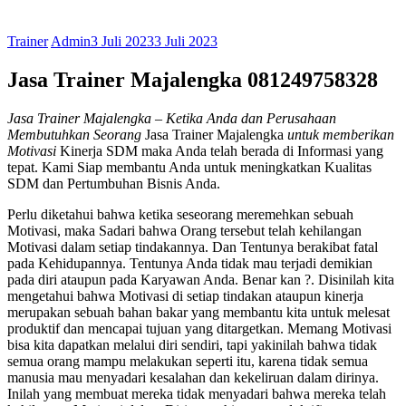
Trainer
Admin
3 Juli 2023
3 Juli 2023
Jasa Trainer Majalengka 081249758328
Jasa Trainer Majalengka
– Ketika Anda dan Perusahaan
Membutuhkan Seorang
Jasa Trainer Majalengka
untuk memberikan
Motivasi
Kinerja SDM maka Anda telah berada di Informasi yang
tepat. Kami Siap membantu Anda untuk meningkatkan Kualitas
SDM dan Pertumbuhan Bisnis Anda.
Perlu diketahui bahwa ketika seseorang meremehkan sebuah
Motivasi, maka Sadari bahwa Orang tersebut telah kehilangan
Motivasi dalam setiap tindakannya. Dan Tentunya berakibat fatal
pada Kehidupannya. Tentunya Anda tidak mau terjadi demikian
pada diri ataupun pada Karyawan Anda. Benar kan ?. Disinilah kita
mengetahui bahwa Motivasi di setiap tindakan ataupun kinerja
merupakan sebuah bahan bakar yang membantu kita untuk melesat
produktif dan mencapai tujuan yang ditargetkan. Memang Motivasi
bisa kita dapatkan melalui diri sendiri, tapi yakinilah bahwa tidak
semua orang mampu melakukan seperti itu, karena tidak semua
manusia mau menyadari kesalahan dan kekeliruan dalam dirinya.
Inilah yang membuat mereka tidak menyadari bahwa mereka telah