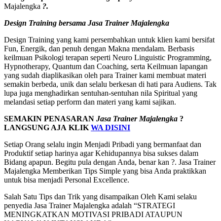
Majalengka
?.
Design Training bersama
Jasa Trainer Majalengka
Design Training yang kami persembahkan untuk klien kami bersifat
Fun, Energik, dan penuh dengan Makna mendalam. Berbasis
keilmuan Psikologi terapan seperti Neuro Linguistic Programming,
Hypnotherapy, Quantum dan Coaching, serta Keilmuan lapangan
yang sudah diaplikasikan oleh para Trainer kami membuat materi
semakin berbeda, unik dan selalu berkesan di hati para Audiens. Tak
lupa juga menghadirkan sentuhan-sentuhan nila Spiritual yang
melandasi setiap perform dan materi yang kami sajikan.
SEMAKIN PENASARAN
Jasa Trainer Majalengka
?
LANGSUNG AJA KLIK
WA DISINI
Setiap Orang selalu ingin Menjadi Pribadi yang bermanfaat dan
Produktif setiap harinya agar Kehidupannya bisa sukses dalam
Bidang apapun. Begitu pula dengan Anda, benar kan ?. Jasa Trainer
Majalengka Memberikan Tips Simple yang bisa Anda praktikkan
untuk bisa menjadi Personal Excellence.
Salah Satu Tips dan Trik yang disampaikan Oleh Kami selaku
penyedia Jasa Trainer Majalengka adalah “STRATEGI
MENINGKATKAN MOTIVASI PRIBADI ATAUPUN