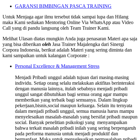
GARANSI BIMBINGAN PASCA TRAINING
Untuk Menjaga agar ilmu tersebut tidak sampai lupa dan Hilang
maka Kami sediakan Mentoring Online Via WhatsApp atau Video
Call yang di pandu langsung oleh Team Trainer Kami.
Melihat Ulasan diatas mungkin Anda juga penasaran Materi apa saja
yang bisa diberikan
oleh
Jasa Trainer Majalengka dari Sinergi
Corpora Indonesia, berikut adalah Materi yang sering diminta dan
kami sampaikan untuk kalangan Corporate :
Personal Excellence & Management Stress
Menjadi Pribadi unggul adalah tujuan dari masing-masing
individu. Setiap orang selalu melakukan aktifitas berinteraksi
dengan manusia lainnya, itulah sebabnya menjadi pribadi
unggul sangat dibutuhkan bagi semua orang agar mampu
memberikan yang terbaik bagi semuanya. Dalam lingkup
pekerjaan,bisnis,social maupun keluarga. Selain itu ternyata
dalam menjadi pribadi unggul, semua manusia harus mampu
menyelesaikan masalah-masalah yang bersifat pribadi maupun
social. Banyak penelitian psikologi yang menyampaikan
bahwa terkait masalah pribadi inilah yang sering berpengaruh
pada performa manusia untuk menjadi produktif dan
bermanfaat. Maka untuk menyelesaikan permasalahan pribadi