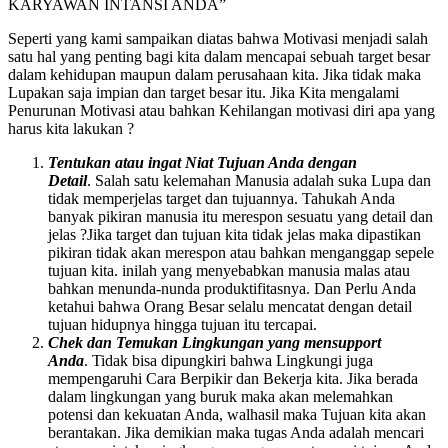
KARYAWAN INTANSI ANDA”
Seperti yang kami sampaikan diatas bahwa Motivasi menjadi salah
satu hal yang penting bagi kita dalam mencapai sebuah target besar
dalam kehidupan maupun dalam perusahaan kita. Jika tidak maka
Lupakan saja impian dan target besar itu. Jika Kita mengalami
Penurunan Motivasi atau bahkan Kehilangan motivasi diri apa yang
harus kita lakukan ?
Tentukan atau ingat Niat Tujuan Anda dengan
Detail
. Salah satu kelemahan Manusia adalah suka Lupa dan
tidak memperjelas target dan tujuannya. Tahukah Anda
banyak pikiran manusia itu merespon sesuatu yang detail dan
jelas ?Jika target dan tujuan kita tidak jelas maka dipastikan
pikiran tidak akan merespon atau bahkan menganggap sepele
tujuan kita. inilah yang menyebabkan manusia malas atau
bahkan menunda-nunda produktifitasnya. Dan Perlu Anda
ketahui bahwa Orang Besar selalu mencatat dengan detail
tujuan hidupnya hingga tujuan itu tercapai.
Chek dan Temukan Lingkungan yang mensupport
Anda
. Tidak bisa dipungkiri bahwa Lingkungi juga
mempengaruhi Cara Berpikir dan Bekerja kita. Jika berada
dalam lingkungan yang buruk maka akan melemahkan
potensi dan kekuatan Anda, walhasil maka Tujuan kita akan
berantakan. Jika demikian maka tugas Anda adalah mencari