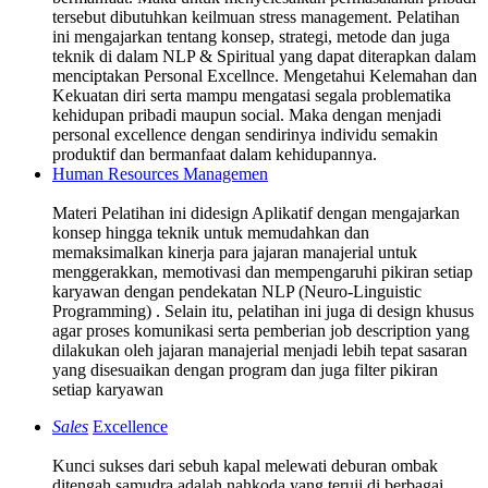
tersebut dibutuhkan keilmuan stress management. Pelatihan
ini mengajarkan tentang konsep, strategi, metode dan juga
teknik di dalam NLP & Spiritual yang dapat diterapkan dalam
menciptakan Personal Excellnce. Mengetahui Kelemahan dan
Kekuatan diri serta mampu mengatasi segala problematika
kehidupan pribadi maupun social. Maka dengan menjadi
personal excellence dengan sendirinya individu semakin
produktif dan bermanfaat dalam kehidupannya.
Human Resources Managemen
Materi Pelatihan ini didesign Aplikatif dengan mengajarkan
konsep hingga teknik untuk memudahkan dan
memaksimalkan kinerja para jajaran manajerial untuk
menggerakkan, memotivasi dan mempengaruhi pikiran setiap
karyawan dengan pendekatan NLP (Neuro-Linguistic
Programming) . Selain itu, pelatihan ini juga di design khusus
agar proses komunikasi serta pemberian job description yang
dilakukan oleh jajaran manajerial menjadi lebih tepat sasaran
yang disesuaikan dengan program dan juga filter pikiran
setiap karyawan
Sales
Excellence
Kunci sukses dari sebuh kapal melewati deburan ombak
ditengah samudra adalah nahkoda yang teruji di berbagai