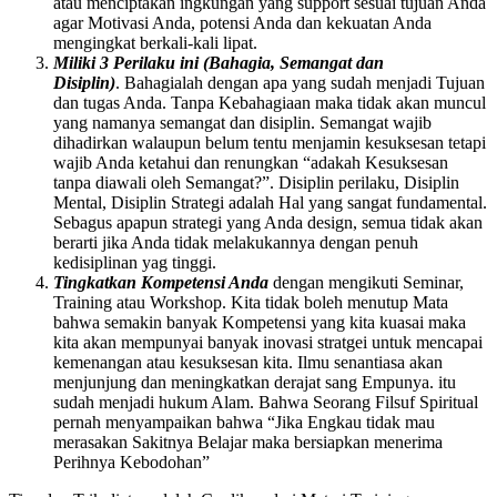
atau menciptakan ingkungan yang support sesuai tujuan Anda
agar Motivasi Anda, potensi Anda dan kekuatan Anda
mengingkat berkali-kali lipat.
Miliki 3 Perilaku ini (Bahagia, Semangat dan
Disiplin)
. Bahagialah dengan apa yang sudah menjadi Tujuan
dan tugas Anda. Tanpa Kebahagiaan maka tidak akan muncul
yang namanya semangat dan disiplin. Semangat wajib
dihadirkan walaupun belum tentu menjamin kesuksesan tetapi
wajib Anda ketahui dan renungkan “adakah Kesuksesan
tanpa diawali oleh Semangat?”. Disiplin perilaku, Disiplin
Mental, Disiplin Strategi adalah Hal yang sangat fundamental.
Sebagus apapun strategi yang Anda design, semua tidak akan
berarti jika Anda tidak melakukannya dengan penuh
kedisiplinan yag tinggi.
Tingkatkan Kompetensi Anda
dengan mengikuti Seminar,
Training atau Workshop. Kita tidak boleh menutup Mata
bahwa semakin banyak Kompetensi yang kita kuasai maka
kita akan mempunyai banyak inovasi stratgei untuk mencapai
kemenangan atau kesuksesan kita. Ilmu senantiasa akan
menjunjung dan meningkatkan derajat sang Empunya. itu
sudah menjadi hukum Alam. Bahwa Seorang Filsuf Spiritual
pernah menyampaikan bahwa “Jika Engkau tidak mau
merasakan Sakitnya Belajar maka bersiapkan menerima
Perihnya Kebodohan”