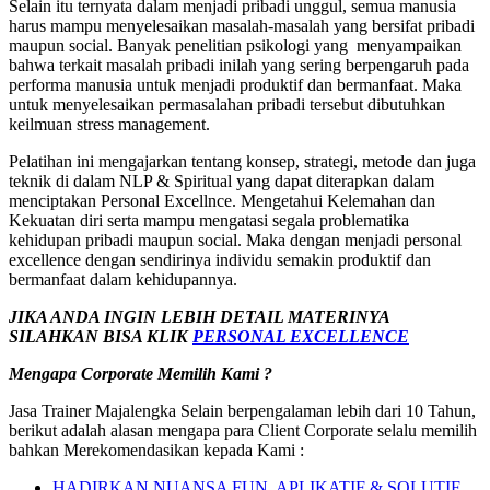
Selain itu ternyata dalam menjadi pribadi unggul, semua manusia
harus mampu menyelesaikan masalah-masalah yang bersifat pribadi
maupun social. Banyak penelitian psikologi yang menyampaikan
bahwa terkait masalah pribadi inilah yang sering berpengaruh pada
performa manusia untuk menjadi produktif dan bermanfaat. Maka
untuk menyelesaikan permasalahan pribadi tersebut dibutuhkan
keilmuan stress management.
Pelatihan ini mengajarkan tentang konsep, strategi, metode dan juga
teknik di dalam NLP & Spiritual yang dapat diterapkan dalam
menciptakan Personal Excellnce. Mengetahui Kelemahan dan
Kekuatan diri serta mampu mengatasi segala problematika
kehidupan pribadi maupun social. Maka dengan menjadi personal
excellence dengan sendirinya individu semakin produktif dan
bermanfaat dalam kehidupannya.
JIKA ANDA INGIN LEBIH DETAIL MATERINYA
SILAHKAN BISA KLIK
PERSONAL EXCELLENCE
Mengapa Corporate Memilih Kami ?
Jasa Trainer Majalengka Selain berpengalaman lebih dari 10 Tahun,
berikut adalah alasan mengapa para Client Corporate selalu memilih
bahkan Merekomendasikan kepada Kami :
HADIRKAN NUANSA FUN, APLIKATIF & SOLUTIF