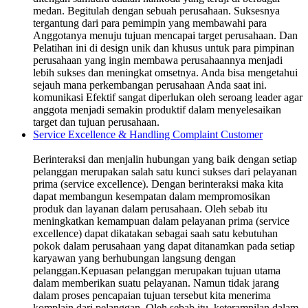
medan. Begitulah dengan sebuah perusahaan. Suksesnya
tergantung dari para pemimpin yang membawahi para
Anggotanya menuju tujuan mencapai target perusahaan. Dan
Pelatihan ini di design unik dan khusus untuk para pimpinan
perusahaan yang ingin membawa perusahaannya menjadi
lebih sukses dan meningkat omsetnya. Anda bisa mengetahui
sejauh mana perkembangan perusahaan Anda saat ini.
komunikasi Efektif sangat diperlukan oleh seroang leader agar
anggota menjadi semakin produktif dalam menyelesaikan
target dan tujuan perusahaan.
Service Excellence & Handling Complaint Customer
Berinteraksi dan menjalin hubungan yang baik dengan setiap
pelanggan merupakan salah satu kunci sukses dari pelayanan
prima (service excellence). Dengan berinteraksi maka kita
dapat membangun kesempatan dalam mempromosikan
produk dan layanan dalam perusahaan. Oleh sebab itu
meningkatkan kemampuan dalam pelayanan prima (service
excellence) dapat dikatakan sebagai saah satu kebutuhan
pokok dalam perusahaan yang dapat ditanamkan pada setiap
karyawan yang berhubungan langsung dengan
pelanggan.Kepuasan pelanggan merupakan tujuan utama
dalam memberikan suatu pelayanan. Namun tidak jarang
dalam proses pencapaian tujuan tersebut kita menerima
komplain dari pelanggan. Oleh sebab itu, keterampilan dalam