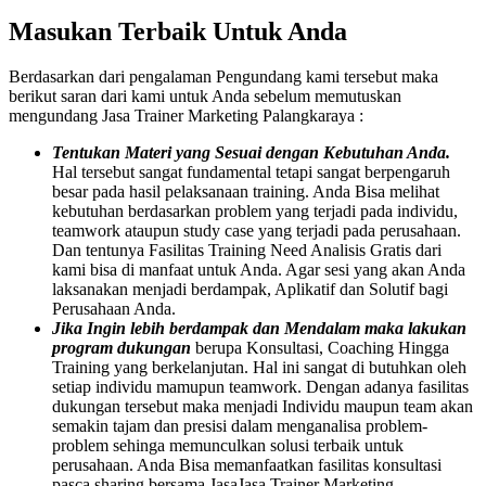
Masukan Terbaik Untuk Anda
Berdasarkan dari pengalaman Pengundang kami tersebut maka
berikut saran dari kami untuk Anda sebelum memutuskan
mengundang Jasa Trainer Marketing Palangkaraya :
Tentukan Materi yang Sesuai dengan Kebutuhan Anda.
Hal tersebut sangat fundamental tetapi sangat berpengaruh
besar pada hasil pelaksanaan training. Anda Bisa melihat
kebutuhan berdasarkan problem yang terjadi pada individu,
teamwork ataupun study case yang terjadi pada perusahaan.
Dan tentunya Fasilitas Training Need Analisis Gratis dari
kami bisa di manfaat untuk Anda. Agar sesi yang akan Anda
laksanakan menjadi berdampak, Aplikatif dan Solutif bagi
Perusahaan Anda.
Jika Ingin lebih berdampak dan Mendalam maka lakukan
program dukungan
berupa Konsultasi, Coaching Hingga
Training yang berkelanjutan. Hal ini sangat di butuhkan oleh
setiap individu mamupun teamwork. Dengan adanya fasilitas
dukungan tersebut maka menjadi Individu maupun team akan
semakin tajam dan presisi dalam menganalisa problem-
problem sehinga memunculkan solusi terbaik untuk
perusahaan. Anda Bisa memanfaatkan fasilitas konsultasi
pasca sharing bersama JasaJasa Trainer Marketing