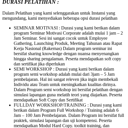
DURASI PELATIHAN :
Dalam Pelatihan yang kami selenggarakan untuk Instansi yang
mengundang, kami menyediakan beberapa opsi durasi pelatihan
SEMINAR MOTIVASI : Durasi yang kami berikan dalam
program Seminar Motivasi Corporate adalah mulai 1 jam – 2
Jam Seminar. Sesi ini sangat cocok untuk Employee
Gathering, Launching Produk, Meeting Tahunan atau Rapat
Kerja Nasional (Rakernas) Dalam program seminar ini
bersifat sharing knowledge dengan nuansa menyenangkan
hingga sharing pengalaman. Peserta mendapatkan soft copy
dan sertifikat jika diperlukan
SEMI WORKSHOP : Durasi yang kami berikan dalam
program semi workshop adalah mulai dari 3jam – 5 Jam
pembelajaran. Hal ini sangat releven jika ingin membekali
Individu atau Team untuk meningkatkan kualitas dirinya.
Dalam Program semi workshop ini bersifat pelatihan dengan
simulasi lapangan guna melatih teori yang diajarkan. Peserta
mendapatkan Soft Copy dan Sertifikat
FULLDAY WORKSHOP/TRAINING : Durasi yang kami
berikan dalam Program Full Workshop / Training adalah 6
Jam – 100 Jam Pembelajaran. Dalam Program ini bersifat full
praktek, simulasi lapangan dan uji kompetensi. Peserta
mendapatkan Modul Hard Copy. toolkit training, dan