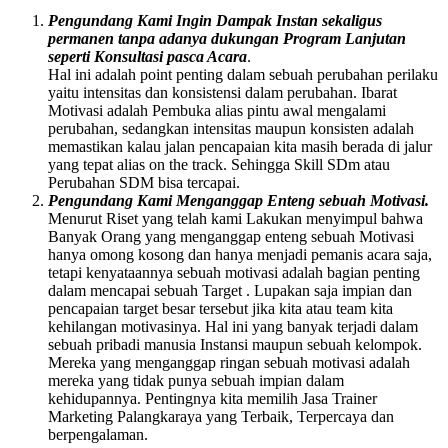
Pengundang Kami Ingin Dampak Instan sekaligus
permanen tanpa adanya dukungan Program Lanjutan
seperti Konsultasi pasca Acara
.
Hal ini adalah point penting dalam sebuah perubahan perilaku
yaitu intensitas dan konsistensi dalam perubahan. Ibarat
Motivasi adalah Pembuka alias pintu awal mengalami
perubahan, sedangkan intensitas maupun konsisten adalah
memastikan kalau jalan pencapaian kita masih berada di jalur
yang tepat alias on the track. Sehingga Skill SDm atau
Perubahan SDM bisa tercapai.
Pengundang Kami Menganggap Enteng sebuah Motivasi.
Menurut Riset yang telah kami Lakukan menyimpul bahwa
Banyak Orang yang menganggap enteng sebuah Motivasi
hanya omong kosong dan hanya menjadi pemanis acara saja,
tetapi kenyataannya sebuah motivasi adalah bagian penting
dalam mencapai sebuah Target . Lupakan saja impian dan
pencapaian target besar tersebut jika kita atau team kita
kehilangan motivasinya. Hal ini yang banyak terjadi dalam
sebuah pribadi manusia Instansi maupun sebuah kelompok.
Mereka yang menganggap ringan sebuah motivasi adalah
mereka yang tidak punya sebuah impian dalam
kehidupannya. Pentingnya kita memilih Jasa Trainer
Marketing Palangkaraya yang Terbaik, Terpercaya dan
berpengalaman.