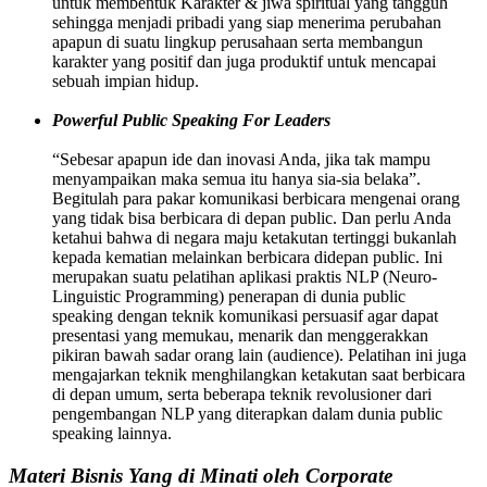
untuk membentuk Karakter & jiwa spiritual yang tangguh
sehingga menjadi pribadi yang siap menerima perubahan
apapun di suatu lingkup perusahaan serta membangun
karakter yang positif dan juga produktif untuk mencapai
sebuah impian hidup.
Powerful Public Speaking For Leaders
“Sebesar apapun ide dan inovasi Anda, jika tak mampu
menyampaikan maka semua itu hanya sia-sia belaka”.
Begitulah para pakar komunikasi berbicara mengenai orang
yang tidak bisa berbicara di depan public. Dan perlu Anda
ketahui bahwa di negara maju ketakutan tertinggi bukanlah
kepada kematian melainkan berbicara didepan public. Ini
merupakan suatu pelatihan aplikasi praktis NLP (Neuro-
Linguistic Programming) penerapan di dunia public
speaking dengan teknik komunikasi persuasif agar dapat
presentasi yang memukau, menarik dan menggerakkan
pikiran bawah sadar orang lain (audience). Pelatihan ini juga
mengajarkan teknik menghilangkan ketakutan saat berbicara
di depan umum, serta beberapa teknik revolusioner dari
pengembangan NLP yang diterapkan dalam dunia public
speaking lainnya.
Materi Bisnis Yang di Minati oleh Corporate