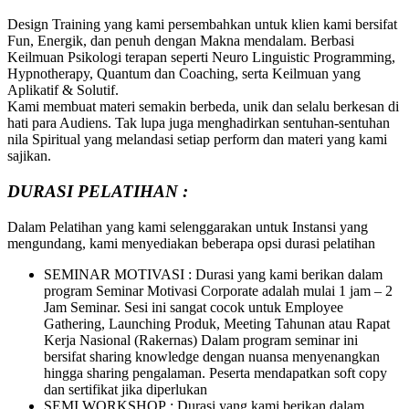
Design Training yang kami persembahkan untuk klien kami bersifat
Fun, Energik, dan penuh dengan Makna mendalam. Berbasi
Keilmuan Psikologi terapan seperti Neuro Linguistic Programming,
Hypnotherapy, Quantum dan Coaching, serta Keilmuan yang
Aplikatif & Solutif.
Kami membuat materi semakin berbeda, unik dan selalu berkesan di
hati para Audiens. Tak lupa juga menghadirkan sentuhan-sentuhan
nila Spiritual yang melandasi setiap perform dan materi yang kami
sajikan.
DURASI PELATIHAN :
Dalam Pelatihan yang kami selenggarakan untuk Instansi yang
mengundang, kami menyediakan beberapa opsi durasi pelatihan
SEMINAR MOTIVASI : Durasi yang kami berikan dalam
program Seminar Motivasi Corporate adalah mulai 1 jam – 2
Jam Seminar. Sesi ini sangat cocok untuk Employee
Gathering, Launching Produk, Meeting Tahunan atau Rapat
Kerja Nasional (Rakernas) Dalam program seminar ini
bersifat sharing knowledge dengan nuansa menyenangkan
hingga sharing pengalaman. Peserta mendapatkan soft copy
dan sertifikat jika diperlukan
SEMI WORKSHOP : Durasi yang kami berikan dalam