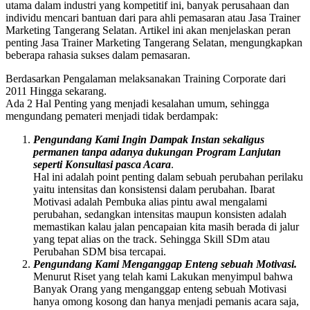
utama dalam industri yang kompetitif ini, banyak perusahaan dan
individu mencari bantuan dari para ahli pemasaran atau Jasa Trainer
Marketing Tangerang Selatan. Artikel ini akan menjelaskan peran
penting Jasa Trainer Marketing Tangerang Selatan, mengungkapkan
beberapa rahasia sukses dalam pemasaran.
Berdasarkan Pengalaman melaksanakan Training Corporate dari
2011 Hingga sekarang.
Ada 2 Hal Penting yang menjadi kesalahan umum, sehingga
mengundang pemateri menjadi tidak berdampak:
Pengundang Kami Ingin Dampak Instan sekaligus
permanen tanpa adanya dukungan Program Lanjutan
seperti Konsultasi pasca Acara
.
Hal ini adalah point penting dalam sebuah perubahan perilaku
yaitu intensitas dan konsistensi dalam perubahan. Ibarat
Motivasi adalah Pembuka alias pintu awal mengalami
perubahan, sedangkan intensitas maupun konsisten adalah
memastikan kalau jalan pencapaian kita masih berada di jalur
yang tepat alias on the track. Sehingga Skill SDm atau
Perubahan SDM bisa tercapai.
Pengundang Kami Menganggap Enteng sebuah Motivasi.
Menurut Riset yang telah kami Lakukan menyimpul bahwa
Banyak Orang yang menganggap enteng sebuah Motivasi
hanya omong kosong dan hanya menjadi pemanis acara saja,