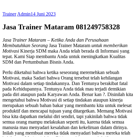
Trainer
Admin
14 Juni 2023
Jasa Trainer Mataram 081249758328
Jasa Trainer Mataram
– Ketika Anda dan Perusahaan
Membutuhkan Seorang
Jasa Trainer Mataram
untuk memberikan
Motivasi
Kinerja SDM maka Anda telah berada di Informasi yang
tepat. Kami Siap membantu Anda untuk meningkatkan Kualitas
SDM dan Pertumbuhan Bisnis Anda.
Perlu diketahui bahwa ketika seseorang meremehkan sebuah
Motivasi, maka Sadari bahwa Orang tersebut telah kehilangan
Motivasi dalam setiap tindakannya. Dan Tentunya berakibat fatal
pada Kehidupannya. Tentunya Anda tidak mau terjadi demikian
pada diri ataupun pada Karyawan Anda. Benar kan ?. Disinilah kita
mengetahui bahwa Motivasi di setiap tindakan ataupun kinerja
merupakan sebuah bahan bakar yang membantu kita untuk melesat
produktif dan mencapai tujuan yang ditargetkan. Memang Motivasi
bisa kita dapatkan melalui diri sendiri, tapi yakinilah bahwa tidak
semua orang mampu melakukan seperti itu, karena tidak semua
manusia mau menyadari kesalahan dan kekeliruan dalam dirinya.
Inilah yang membuat mereka tidak menyadari bahwa mereka telah