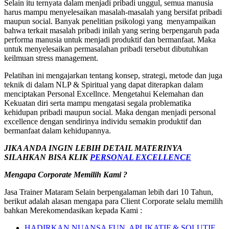
Selain itu ternyata dalam menjadi pribadi unggul, semua manusia
harus mampu menyelesaikan masalah-masalah yang bersifat pribadi
maupun social. Banyak penelitian psikologi yang menyampaikan
bahwa terkait masalah pribadi inilah yang sering berpengaruh pada
performa manusia untuk menjadi produktif dan bermanfaat. Maka
untuk menyelesaikan permasalahan pribadi tersebut dibutuhkan
keilmuan stress management.
Pelatihan ini mengajarkan tentang konsep, strategi, metode dan juga
teknik di dalam NLP & Spiritual yang dapat diterapkan dalam
menciptakan Personal Excellnce. Mengetahui Kelemahan dan
Kekuatan diri serta mampu mengatasi segala problematika
kehidupan pribadi maupun social. Maka dengan menjadi personal
excellence dengan sendirinya individu semakin produktif dan
bermanfaat dalam kehidupannya.
JIKA ANDA INGIN LEBIH DETAIL MATERINYA
SILAHKAN BISA KLIK
PERSONAL EXCELLENCE
Mengapa Corporate Memilih Kami ?
Jasa Trainer Mataram Selain berpengalaman lebih dari 10 Tahun,
berikut adalah alasan mengapa para Client Corporate selalu memilih
bahkan Merekomendasikan kepada Kami :
HADIRKAN NUANSA FUN, APLIKATIF & SOLUTIF