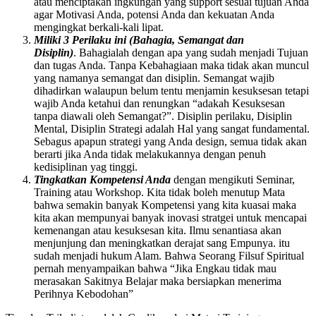
atau menciptakan ingkungan yang support sesuai tujuan Anda
agar Motivasi Anda, potensi Anda dan kekuatan Anda
mengingkat berkali-kali lipat.
Miliki 3 Perilaku ini (Bahagia, Semangat dan
Disiplin)
. Bahagialah dengan apa yang sudah menjadi Tujuan
dan tugas Anda. Tanpa Kebahagiaan maka tidak akan muncul
yang namanya semangat dan disiplin. Semangat wajib
dihadirkan walaupun belum tentu menjamin kesuksesan tetapi
wajib Anda ketahui dan renungkan “adakah Kesuksesan
tanpa diawali oleh Semangat?”. Disiplin perilaku, Disiplin
Mental, Disiplin Strategi adalah Hal yang sangat fundamental.
Sebagus apapun strategi yang Anda design, semua tidak akan
berarti jika Anda tidak melakukannya dengan penuh
kedisiplinan yag tinggi.
Tingkatkan Kompetensi Anda
dengan mengikuti Seminar,
Training atau Workshop. Kita tidak boleh menutup Mata
bahwa semakin banyak Kompetensi yang kita kuasai maka
kita akan mempunyai banyak inovasi stratgei untuk mencapai
kemenangan atau kesuksesan kita. Ilmu senantiasa akan
menjunjung dan meningkatkan derajat sang Empunya. itu
sudah menjadi hukum Alam. Bahwa Seorang Filsuf Spiritual
pernah menyampaikan bahwa “Jika Engkau tidak mau
merasakan Sakitnya Belajar maka bersiapkan menerima
Perihnya Kebodohan”