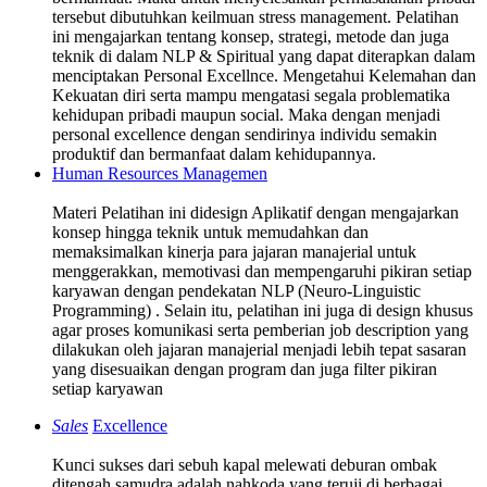
tersebut dibutuhkan keilmuan stress management. Pelatihan
ini mengajarkan tentang konsep, strategi, metode dan juga
teknik di dalam NLP & Spiritual yang dapat diterapkan dalam
menciptakan Personal Excellnce. Mengetahui Kelemahan dan
Kekuatan diri serta mampu mengatasi segala problematika
kehidupan pribadi maupun social. Maka dengan menjadi
personal excellence dengan sendirinya individu semakin
produktif dan bermanfaat dalam kehidupannya.
Human Resources Managemen
Materi Pelatihan ini didesign Aplikatif dengan mengajarkan
konsep hingga teknik untuk memudahkan dan
memaksimalkan kinerja para jajaran manajerial untuk
menggerakkan, memotivasi dan mempengaruhi pikiran setiap
karyawan dengan pendekatan NLP (Neuro-Linguistic
Programming) . Selain itu, pelatihan ini juga di design khusus
agar proses komunikasi serta pemberian job description yang
dilakukan oleh jajaran manajerial menjadi lebih tepat sasaran
yang disesuaikan dengan program dan juga filter pikiran
setiap karyawan
Sales
Excellence
Kunci sukses dari sebuh kapal melewati deburan ombak
ditengah samudra adalah nahkoda yang teruji di berbagai