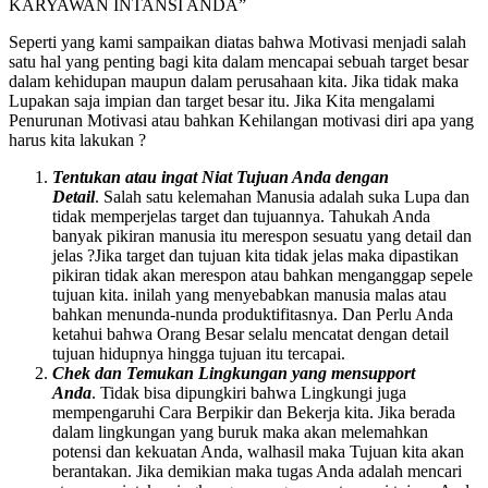
KARYAWAN INTANSI ANDA”
Seperti yang kami sampaikan diatas bahwa Motivasi menjadi salah
satu hal yang penting bagi kita dalam mencapai sebuah target besar
dalam kehidupan maupun dalam perusahaan kita. Jika tidak maka
Lupakan saja impian dan target besar itu. Jika Kita mengalami
Penurunan Motivasi atau bahkan Kehilangan motivasi diri apa yang
harus kita lakukan ?
Tentukan atau ingat Niat Tujuan Anda dengan
Detail
. Salah satu kelemahan Manusia adalah suka Lupa dan
tidak memperjelas target dan tujuannya. Tahukah Anda
banyak pikiran manusia itu merespon sesuatu yang detail dan
jelas ?Jika target dan tujuan kita tidak jelas maka dipastikan
pikiran tidak akan merespon atau bahkan menganggap sepele
tujuan kita. inilah yang menyebabkan manusia malas atau
bahkan menunda-nunda produktifitasnya. Dan Perlu Anda
ketahui bahwa Orang Besar selalu mencatat dengan detail
tujuan hidupnya hingga tujuan itu tercapai.
Chek dan Temukan Lingkungan yang mensupport
Anda
. Tidak bisa dipungkiri bahwa Lingkungi juga
mempengaruhi Cara Berpikir dan Bekerja kita. Jika berada
dalam lingkungan yang buruk maka akan melemahkan
potensi dan kekuatan Anda, walhasil maka Tujuan kita akan
berantakan. Jika demikian maka tugas Anda adalah mencari