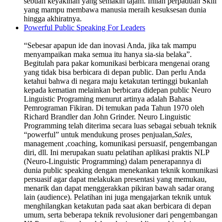
sebuah keyakinan yang semakin tajam. Inilah perpaduan Skill
yang mampu membawa manusia meraih kesuksesan dunia
hingga akhiratnya.
Powerful Public Speaking For Leaders
“Sebesar apapun ide dan inovasi Anda, jika tak mampu
menyampaikan maka semua itu hanya sia-sia belaka”.
Begitulah para pakar komunikasi berbicara mengenai orang
yang tidak bisa berbicara di depan public. Dan perlu Anda
ketahui bahwa di negara maju ketakutan tertinggi bukanlah
kepada kematian melainkan berbicara didepan public Neuro
Linguistic Programing menurut artinya adalah Bahasa
Pemrograman Fikiran. Di temukan pada Tahun 1970 oleh
Richard Brandler dan John Grinder. Neuro Linguistic
Programming telah diterima secara luas sebagai sebuah teknik
“powerful” untuk mendukung proses penjualan,
Sales
,
management ,coaching, komunikasi persuasif, pengembangan
diri, dll. Ini merupakan suatu pelatihan aplikasi praktis NLP
(Neuro-Linguistic Programming) dalam penerapannya di
dunia public speaking dengan menekankan teknik komunikasi
persuasif agar dapat melakukan presentasi yang memukau,
menarik dan dapat menggerakkan pikiran bawah sadar orang
lain (audience). Pelatihan ini juga mengajarkan teknik untuk
menghilangkan ketakutan pada saat akan berbicara di depan
umum, serta beberapa teknik revolusioner dari pengembangan