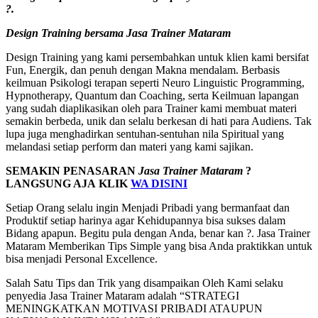
?.
Design Training bersama
Jasa Trainer Mataram
Design Training yang kami persembahkan untuk klien kami bersifat
Fun, Energik, dan penuh dengan Makna mendalam. Berbasis
keilmuan Psikologi terapan seperti Neuro Linguistic Programming,
Hypnotherapy, Quantum dan Coaching, serta Keilmuan lapangan
yang sudah diaplikasikan oleh para Trainer kami membuat materi
semakin berbeda, unik dan selalu berkesan di hati para Audiens. Tak
lupa juga menghadirkan sentuhan-sentuhan nila Spiritual yang
melandasi setiap perform dan materi yang kami sajikan.
SEMAKIN PENASARAN
Jasa Trainer Mataram
?
LANGSUNG AJA KLIK
WA DISINI
Setiap Orang selalu ingin Menjadi Pribadi yang bermanfaat dan
Produktif setiap harinya agar Kehidupannya bisa sukses dalam
Bidang apapun. Begitu pula dengan Anda, benar kan ?. Jasa Trainer
Mataram Memberikan Tips Simple yang bisa Anda praktikkan untuk
bisa menjadi Personal Excellence.
Salah Satu Tips dan Trik yang disampaikan Oleh Kami selaku
penyedia Jasa Trainer Mataram adalah “STRATEGI
MENINGKATKAN MOTIVASI PRIBADI ATAUPUN