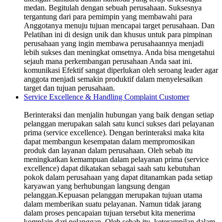
medan. Begitulah dengan sebuah perusahaan. Suksesnya
tergantung dari para pemimpin yang membawahi para
Anggotanya menuju tujuan mencapai target perusahaan. Dan
Pelatihan ini di design unik dan khusus untuk para pimpinan
perusahaan yang ingin membawa perusahaannya menjadi
lebih sukses dan meningkat omsetnya. Anda bisa mengetahui
sejauh mana perkembangan perusahaan Anda saat ini.
komunikasi Efektif sangat diperlukan oleh seroang leader agar
anggota menjadi semakin produktif dalam menyelesaikan
target dan tujuan perusahaan.
Service Excellence & Handling Complaint Customer
Berinteraksi dan menjalin hubungan yang baik dengan setiap
pelanggan merupakan salah satu kunci sukses dari pelayanan
prima (service excellence). Dengan berinteraksi maka kita
dapat membangun kesempatan dalam mempromosikan
produk dan layanan dalam perusahaan. Oleh sebab itu
meningkatkan kemampuan dalam pelayanan prima (service
excellence) dapat dikatakan sebagai saah satu kebutuhan
pokok dalam perusahaan yang dapat ditanamkan pada setiap
karyawan yang berhubungan langsung dengan
pelanggan.Kepuasan pelanggan merupakan tujuan utama
dalam memberikan suatu pelayanan. Namun tidak jarang
dalam proses pencapaian tujuan tersebut kita menerima
komplain dari pelanggan. Oleh sebab itu, keterampilan dalam