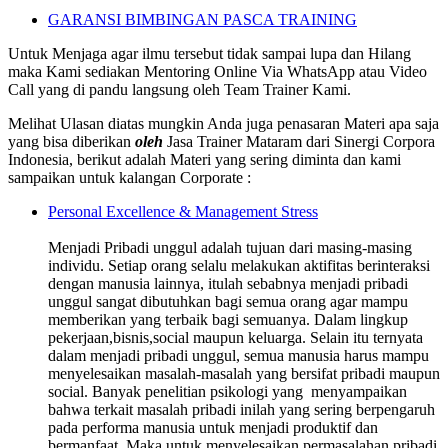
GARANSI BIMBINGAN PASCA TRAINING
Untuk Menjaga agar ilmu tersebut tidak sampai lupa dan Hilang
maka Kami sediakan Mentoring Online Via WhatsApp atau Video
Call yang di pandu langsung oleh Team Trainer Kami.
Melihat Ulasan diatas mungkin Anda juga penasaran Materi apa saja
yang bisa diberikan
oleh
Jasa Trainer Mataram dari Sinergi Corpora
Indonesia, berikut adalah Materi yang sering diminta dan kami
sampaikan untuk kalangan Corporate :
Personal Excellence & Management Stress
Menjadi Pribadi unggul adalah tujuan dari masing-masing
individu. Setiap orang selalu melakukan aktifitas berinteraksi
dengan manusia lainnya, itulah sebabnya menjadi pribadi
unggul sangat dibutuhkan bagi semua orang agar mampu
memberikan yang terbaik bagi semuanya. Dalam lingkup
pekerjaan,bisnis,social maupun keluarga. Selain itu ternyata
dalam menjadi pribadi unggul, semua manusia harus mampu
menyelesaikan masalah-masalah yang bersifat pribadi maupun
social. Banyak penelitian psikologi yang menyampaikan
bahwa terkait masalah pribadi inilah yang sering berpengaruh
pada performa manusia untuk menjadi produktif dan
bermanfaat. Maka untuk menyelesaikan permasalahan pribadi