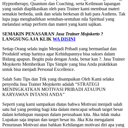
Hypnotherapy, Quantum dan Coaching, serta Keilmuan lapangan
yang sudah diaplikasikan oleh para Trainer kami membuat materi
semakin berbeda, unik dan selalu berkesan di hati para Audiens. Tak
lupa juga menghadirkan sentuhan-sentuhan nila Spiritual yang
melandasi setiap perform dan materi yang kami sajikan.
SEMAKIN PENASARAN
Jasa Trainer Mojokerto
?
LANGSUNG AJA KLIK
WA DISINI
Setiap Orang selalu ingin Menjadi Pribadi yang bermanfaat dan
Produktif setiap harinya agar Kehidupannya bisa sukses dalam
Bidang apapun. Begitu pula dengan Anda, benar kan ?. Jasa Trainer
Mojokerto Memberikan Tips Simple yang bisa Anda praktikkan
untuk bisa menjadi Personal Excellence.
Salah Satu Tips dan Trik yang disampaikan Oleh Kami selaku
penyedia Jasa Trainer Mojokerto adalah “STRATEGI
MENINGKATKAN MOTIVASI PRIBADI ATAUPUN
KARYAWAN INTANSI ANDA”
Seperti yang kami sampaikan diatas bahwa Motivasi menjadi salah
satu hal yang penting bagi kita dalam mencapai sebuah target besar
dalam kehidupan maupun dalam perusahaan kita. Jika tidak maka
Lupakan saja impian dan target besar itu. Jika Kita mengalami
Penurunan Motivasi atau bahkan Kehilangan motivasi diri apa yang