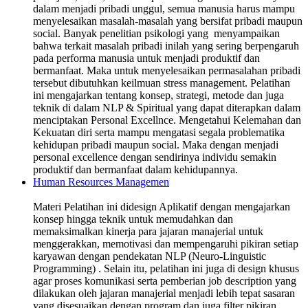
dalam menjadi pribadi unggul, semua manusia harus mampu
menyelesaikan masalah-masalah yang bersifat pribadi maupun
social. Banyak penelitian psikologi yang menyampaikan
bahwa terkait masalah pribadi inilah yang sering berpengaruh
pada performa manusia untuk menjadi produktif dan
bermanfaat. Maka untuk menyelesaikan permasalahan pribadi
tersebut dibutuhkan keilmuan stress management. Pelatihan
ini mengajarkan tentang konsep, strategi, metode dan juga
teknik di dalam NLP & Spiritual yang dapat diterapkan dalam
menciptakan Personal Excellnce. Mengetahui Kelemahan dan
Kekuatan diri serta mampu mengatasi segala problematika
kehidupan pribadi maupun social. Maka dengan menjadi
personal excellence dengan sendirinya individu semakin
produktif dan bermanfaat dalam kehidupannya.
Human Resources Managemen
Materi Pelatihan ini didesign Aplikatif dengan mengajarkan
konsep hingga teknik untuk memudahkan dan
memaksimalkan kinerja para jajaran manajerial untuk
menggerakkan, memotivasi dan mempengaruhi pikiran setiap
karyawan dengan pendekatan NLP (Neuro-Linguistic
Programming) . Selain itu, pelatihan ini juga di design khusus
agar proses komunikasi serta pemberian job description yang
dilakukan oleh jajaran manajerial menjadi lebih tepat sasaran
yang disesuaikan dengan program dan juga filter pikiran