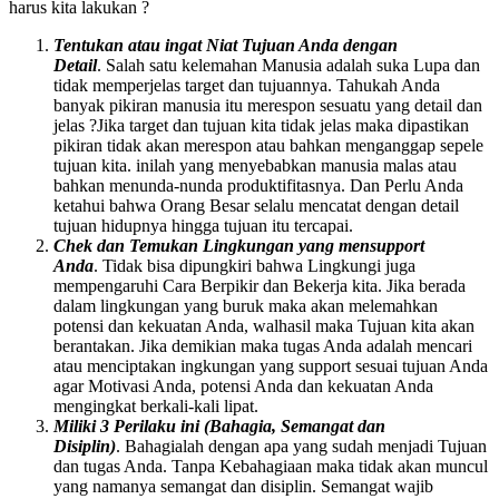
harus kita lakukan ?
Tentukan atau ingat Niat Tujuan Anda dengan
Detail
. Salah satu kelemahan Manusia adalah suka Lupa dan
tidak memperjelas target dan tujuannya. Tahukah Anda
banyak pikiran manusia itu merespon sesuatu yang detail dan
jelas ?Jika target dan tujuan kita tidak jelas maka dipastikan
pikiran tidak akan merespon atau bahkan menganggap sepele
tujuan kita. inilah yang menyebabkan manusia malas atau
bahkan menunda-nunda produktifitasnya. Dan Perlu Anda
ketahui bahwa Orang Besar selalu mencatat dengan detail
tujuan hidupnya hingga tujuan itu tercapai.
Chek dan Temukan Lingkungan yang mensupport
Anda
. Tidak bisa dipungkiri bahwa Lingkungi juga
mempengaruhi Cara Berpikir dan Bekerja kita. Jika berada
dalam lingkungan yang buruk maka akan melemahkan
potensi dan kekuatan Anda, walhasil maka Tujuan kita akan
berantakan. Jika demikian maka tugas Anda adalah mencari
atau menciptakan ingkungan yang support sesuai tujuan Anda
agar Motivasi Anda, potensi Anda dan kekuatan Anda
mengingkat berkali-kali lipat.
Miliki 3 Perilaku ini (Bahagia, Semangat dan
Disiplin)
. Bahagialah dengan apa yang sudah menjadi Tujuan
dan tugas Anda. Tanpa Kebahagiaan maka tidak akan muncul
yang namanya semangat dan disiplin. Semangat wajib