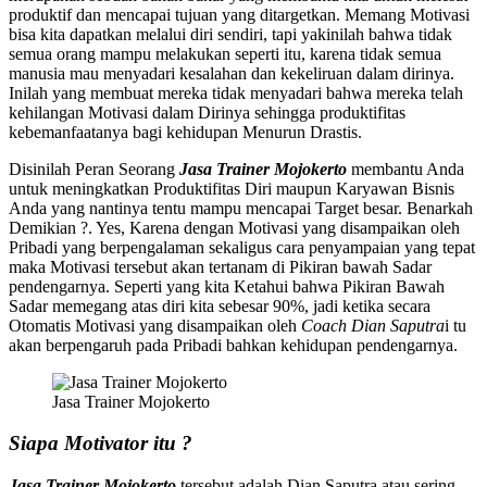
produktif dan mencapai tujuan yang ditargetkan. Memang Motivasi
bisa kita dapatkan melalui diri sendiri, tapi yakinilah bahwa tidak
semua orang mampu melakukan seperti itu, karena tidak semua
manusia mau menyadari kesalahan dan kekeliruan dalam dirinya.
Inilah yang membuat mereka tidak menyadari bahwa mereka telah
kehilangan Motivasi dalam Dirinya sehingga produktifitas
kebemanfaatanya bagi kehidupan Menurun Drastis.
Disinilah Peran Seorang
Jasa Trainer Mojokerto
membantu Anda
untuk meningkatkan Produktifitas Diri maupun Karyawan Bisnis
Anda yang nantinya tentu mampu mencapai Target besar. Benarkah
Demikian ?. Yes, Karena dengan Motivasi yang disampaikan oleh
Pribadi yang berpengalaman sekaligus cara penyampaian yang tepat
maka Motivasi tersebut akan tertanam di Pikiran bawah Sadar
pendengarnya. Seperti yang kita Ketahui bahwa Pikiran Bawah
Sadar memegang atas diri kita sebesar 90%, jadi ketika secara
Otomatis Motivasi yang disampaikan oleh
Coach Dian Saputra
i tu
akan berpengaruh pada Pribadi bahkan kehidupan pendengarnya.
Jasa Trainer Mojokerto
Siapa Motivator itu ?
Jasa Trainer Mojokerto
tersebut adalah Dian Saputra atau sering