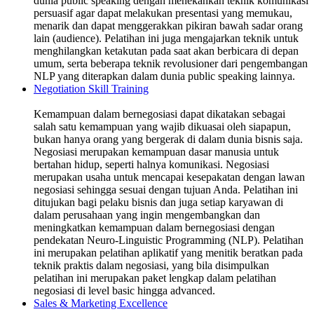
dunia public speaking dengan menekankan teknik komunikasi
persuasif agar dapat melakukan presentasi yang memukau,
menarik dan dapat menggerakkan pikiran bawah sadar orang
lain (audience). Pelatihan ini juga mengajarkan teknik untuk
menghilangkan ketakutan pada saat akan berbicara di depan
umum, serta beberapa teknik revolusioner dari pengembangan
NLP yang diterapkan dalam dunia public speaking lainnya.
Negotiation Skill Training
Kemampuan dalam bernegosiasi dapat dikatakan sebagai
salah satu kemampuan yang wajib dikuasai oleh siapapun,
bukan hanya orang yang bergerak di dalam dunia bisnis saja.
Negosiasi merupakan kemampuan dasar manusia untuk
bertahan hidup, seperti halnya komunikasi. Negosiasi
merupakan usaha untuk mencapai kesepakatan dengan lawan
negosiasi sehingga sesuai dengan tujuan Anda. Pelatihan ini
ditujukan bagi pelaku bisnis dan juga setiap karyawan di
dalam perusahaan yang ingin mengembangkan dan
meningkatkan kemampuan dalam bernegosiasi dengan
pendekatan Neuro-Linguistic Programming (NLP). Pelatihan
ini merupakan pelatihan aplikatif yang menitik beratkan pada
teknik praktis dalam negosiasi, yang bila disimpulkan
pelatihan ini merupakan paket lengkap dalam pelatihan
negosiasi di level basic hingga advanced.
Sales & Marketing Excellence