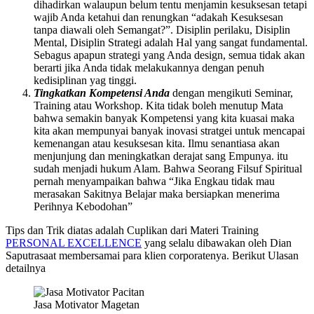
dihadirkan walaupun belum tentu menjamin kesuksesan tetapi
wajib Anda ketahui dan renungkan “adakah Kesuksesan
tanpa diawali oleh Semangat?”. Disiplin perilaku, Disiplin
Mental, Disiplin Strategi adalah Hal yang sangat fundamental.
Sebagus apapun strategi yang Anda design, semua tidak akan
berarti jika Anda tidak melakukannya dengan penuh
kedisiplinan yag tinggi.
Tingkatkan Kompetensi Anda
dengan mengikuti Seminar,
Training atau Workshop. Kita tidak boleh menutup Mata
bahwa semakin banyak Kompetensi yang kita kuasai maka
kita akan mempunyai banyak inovasi stratgei untuk mencapai
kemenangan atau kesuksesan kita. Ilmu senantiasa akan
menjunjung dan meningkatkan derajat sang Empunya. itu
sudah menjadi hukum Alam. Bahwa Seorang Filsuf Spiritual
pernah menyampaikan bahwa “Jika Engkau tidak mau
merasakan Sakitnya Belajar maka bersiapkan menerima
Perihnya Kebodohan”
Tips dan Trik diatas adalah Cuplikan dari Materi Training
PERSONAL EXCELLENCE
yang selalu dibawakan oleh Dian
Saputrasaat membersamai para klien corporatenya. Berikut Ulasan
detailnya
Jasa Motivator Magetan