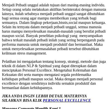
Menjadi Pribadi unggul adalah tujuan dari masing-masing individu.
Setiap orang selalu melakukan aktifitas berinteraksi dengan manusia
lainnya, itulah sebabnya menjadi pribadi unggul sangat dibutuhkan
bagi semua orang agar mampu memberikan yang terbaik bagi
semuanya. Dalam lingkup pekerjaan,bisnis,social maupun keluarga.
Selain itu ternyata dalam menjadi pribadi unggul, semua manusia
harus mampu menyelesaikan masalah-masalah yang bersifat pribadi
maupun social. Banyak penelitian psikologi yang menyampaikan
bahwa terkait masalah pribadi inilah yang sering berpengaruh pada
performa manusia untuk menjadi produktif dan bermanfaat. Maka
untuk menyelesaikan permasalahan pribadi tersebut dibutuhkan
keilmuan stress management.
Pelatihan ini mengajarkan tentang konsep, strategi, metode dan juga
teknik di dalam NLP & Spiritual yang dapat diterapkan dalam
menciptakan Personal Excellnce. Mengetahui Kelemahan dan
Kekuatan diri serta mampu mengatasi segala problematika
kehidupan pribadi maupun social. Maka dengan menjadi personal
excellence dengan sendirinya individu semakin produktif dan
bermanfaat dalam kehidupannya.
JIKA ANDA INGIN LEBIH DETAIL MATERINYA
SILAHKAN BISA KLIK
PERSONAL EXCELLENCE
Mengapa Corporate Memilih Kami ?