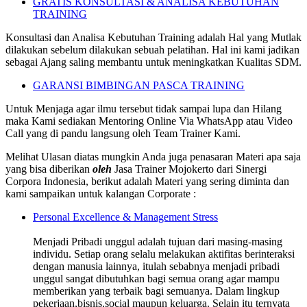
GRATIS KONSULTASI & ANALISA KEBUTUHAN
TRAINING
Konsultasi dan Analisa Kebutuhan Training adalah Hal yang Mutlak
dilakukan sebelum dilakukan sebuah pelatihan. Hal ini kami jadikan
sebagai Ajang saling membantu untuk meningkatkan Kualitas SDM.
GARANSI BIMBINGAN PASCA TRAINING
Untuk Menjaga agar ilmu tersebut tidak sampai lupa dan Hilang
maka Kami sediakan Mentoring Online Via WhatsApp atau Video
Call yang di pandu langsung oleh Team Trainer Kami.
Melihat Ulasan diatas mungkin Anda juga penasaran Materi apa saja
yang bisa diberikan
oleh
Jasa Trainer Mojokerto dari Sinergi
Corpora Indonesia, berikut adalah Materi yang sering diminta dan
kami sampaikan untuk kalangan Corporate :
Personal Excellence & Management Stress
Menjadi Pribadi unggul adalah tujuan dari masing-masing
individu. Setiap orang selalu melakukan aktifitas berinteraksi
dengan manusia lainnya, itulah sebabnya menjadi pribadi
unggul sangat dibutuhkan bagi semua orang agar mampu
memberikan yang terbaik bagi semuanya. Dalam lingkup
pekerjaan,bisnis,social maupun keluarga. Selain itu ternyata