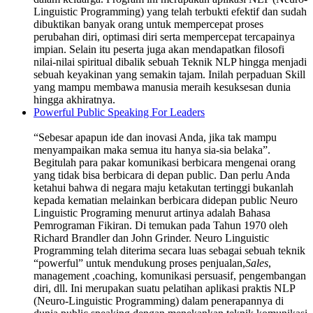
Linguistic Programming) yang telah terbukti efektif dan sudah
dibuktikan banyak orang untuk mempercepat proses
perubahan diri, optimasi diri serta mempercepat tercapainya
impian. Selain itu peserta juga akan mendapatkan filosofi
nilai-nilai spiritual dibalik sebuah Teknik NLP hingga menjadi
sebuah keyakinan yang semakin tajam. Inilah perpaduan Skill
yang mampu membawa manusia meraih kesuksesan dunia
hingga akhiratnya.
Powerful Public Speaking For Leaders
“Sebesar apapun ide dan inovasi Anda, jika tak mampu
menyampaikan maka semua itu hanya sia-sia belaka”.
Begitulah para pakar komunikasi berbicara mengenai orang
yang tidak bisa berbicara di depan public. Dan perlu Anda
ketahui bahwa di negara maju ketakutan tertinggi bukanlah
kepada kematian melainkan berbicara didepan public Neuro
Linguistic Programing menurut artinya adalah Bahasa
Pemrograman Fikiran. Di temukan pada Tahun 1970 oleh
Richard Brandler dan John Grinder. Neuro Linguistic
Programming telah diterima secara luas sebagai sebuah teknik
“powerful” untuk mendukung proses penjualan,
Sales
,
management ,coaching, komunikasi persuasif, pengembangan
diri, dll. Ini merupakan suatu pelatihan aplikasi praktis NLP
(Neuro-Linguistic Programming) dalam penerapannya di