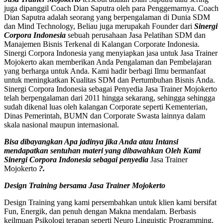
juga dipanggil Coach Dian Saputra oleh para Penggemarnya. Coach
Dian Saputra adalah seorang yang berpengalaman di Dunia SDM
dan Mind Technology, Beliau juga merupakah Founder dari
Sinergi
Corpora Indonesia
sebuah perusahaan Jasa Pelatihan SDM dan
Manajemen Bisnis Terkenal di Kalangan Corporate Indonesia.
Sinergi Corpora Indonesia yang menyiapkan jasa untuk Jasa Trainer
Mojokerto akan memberikan Anda Pengalaman dan Pembelajaran
yang berharga untuk Anda. Kami hadir berbagi Ilmu bermanfaat
untuk meningkatkan Kualitas SDM dan Pertumbuhan Bisnis Anda.
Sinergi Corpora Indonesia sebagai Penyedia Jasa Trainer Mojokerto
telah berpengalaman dari 2011 hingga sekarang, sehingga sehingga
sudah dikenal luas oleh kalangan Corporate seperti Kementerian,
Dinas Pemerintah, BUMN dan Corporate Swasta lainnya dalam
skala nasional maupun internasional.
Bisa dibayangkan Apa jadinya jika Anda atau Intansi
mendapatkan sentuhan materi yang dibawahkan Oleh Kami
Sinergi Corpora Indonesia sebagai penyedia
Jasa Trainer
Mojokerto
?.
Design Training bersama
Jasa Trainer Mojokerto
Design Training yang kami persembahkan untuk klien kami bersifat
Fun, Energik, dan penuh dengan Makna mendalam. Berbasis
keilmuan Psikologi terapan seperti Neuro Linguistic Programming,