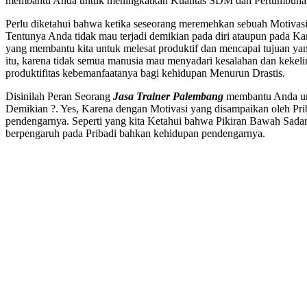
membantu Anda untuk meningkatkan Kualitas SDM dan Pertumbuhan
Perlu diketahui bahwa ketika seseorang meremehkan sebuah Motivasi,
Tentunya Anda tidak mau terjadi demikian pada diri ataupun pada Ka
yang membantu kita untuk melesat produktif dan mencapai tujuan yang
itu, karena tidak semua manusia mau menyadari kesalahan dan kekel
produktifitas kebemanfaatanya bagi kehidupan Menurun Drastis.
Disinilah Peran Seorang
Jasa Trainer Palembang
membantu Anda unt
Demikian ?. Yes, Karena dengan Motivasi yang disampaikan oleh Pri
pendengarnya. Seperti yang kita Ketahui bahwa Pikiran Bawah Sadar 
berpengaruh pada Pribadi bahkan kehidupan pendengarnya.