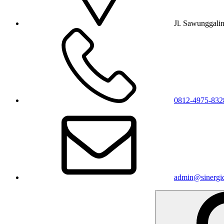
Jl. Sawunggali
0812-4975-832
admin@sinergic