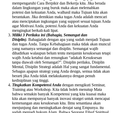
mempengaruhi Cara Berpikir dan Bekerja kita. Jika berada
dalam lingkungan yang buruk maka akan melemahkan
potensi dan kekuatan Anda, walhasil maka Tujuan kita akan
berantakan. Jika demikian maka tugas Anda adalah mencari
atau menciptakan ingkungan yang support sesuai tujuan Anda
agar Motivasi Anda, potensi Anda dan kekuatan Anda
mengingkat berkali-kali lipat.
Miliki 3 Perilaku ini (Bahagia, Semangat dan
Disiplin)
. Bahagialah dengan apa yang sudah menjadi Tujuan
dan tugas Anda. Tanpa Kebahagiaan maka tidak akan muncul
yang namanya semangat dan disiplin. Semangat wajib
dihadirkan walaupun belum tentu menjamin kesuksesan tetapi
wajib Anda ketahui dan renungkan “adakah Kesuksesan
tanpa diawali oleh Semangat?”. Disiplin perilaku, Disiplin
Mental, Disiplin Strategi adalah Hal yang sangat fundamental.
Sebagus apapun strategi yang Anda design, semua tidak akan
berarti jika Anda tidak melakukannya dengan penuh
kedisiplinan yag tinggi.
Tingkatkan Kompetensi Anda
dengan mengikuti Seminar,
Training atau Workshop. Kita tidak boleh menutup Mata
bahwa semakin banyak Kompetensi yang kita kuasai maka
kita akan mempunyai banyak inovasi stratgei untuk mencapai
kemenangan atau kesuksesan kita. Ilmu senantiasa akan
menjunjung dan meningkatkan derajat sang Empunya. itu
sudah menjadi hukum Alam. Bahwa Seorang Filsuf Spiritual