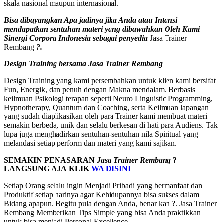
skala nasional maupun internasional.
Bisa dibayangkan Apa jadinya jika Anda atau Intansi
mendapatkan sentuhan materi yang dibawahkan Oleh Kami
Sinergi Corpora Indonesia sebagai penyedia
Jasa Trainer
Rembang
?.
Design Training bersama
Jasa Trainer Rembang
Design Training yang kami persembahkan untuk klien kami bersifat
Fun, Energik, dan penuh dengan Makna mendalam. Berbasis
keilmuan Psikologi terapan seperti Neuro Linguistic Programming,
Hypnotherapy, Quantum dan Coaching, serta Keilmuan lapangan
yang sudah diaplikasikan oleh para Trainer kami membuat materi
semakin berbeda, unik dan selalu berkesan di hati para Audiens. Tak
lupa juga menghadirkan sentuhan-sentuhan nila Spiritual yang
melandasi setiap perform dan materi yang kami sajikan.
SEMAKIN PENASARAN
Jasa Trainer Rembang
?
LANGSUNG AJA KLIK
WA DISINI
Setiap Orang selalu ingin Menjadi Pribadi yang bermanfaat dan
Produktif setiap harinya agar Kehidupannya bisa sukses dalam
Bidang apapun. Begitu pula dengan Anda, benar kan ?. Jasa Trainer
Rembang Memberikan Tips Simple yang bisa Anda praktikkan
untuk bisa menjadi Personal Excellence.