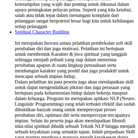
keterampilan yang wajib dan penting untuk dikuasai dalam
upaya peningkatan pelayan prima. Seperti yang kita ketahui,
salah atau tidak tepat dalam menangani komplain dari
pelanggan sangat berpotensi besar bagi kita untuk kehilangan
setiap pelanggan
Spiritual Character Building
Ini merupakan Inovasi antara pelatihan pembekalan soft skill
perubahan diri dan juga motivasi. Pelatihan ini bertujuan
untuk membentuk Karakter & jiwa spiritual yang tangguh
sehingga menjadi pribadi yang siap dalam menerima
perubahan apapun di suatu lingkup perusahaan serta
membangun karakter yang positif dan juga produktif untuk
mencapai sebuah impian hidup.
Dalam pelatihan ini para peserta juga akan mendapatkan skill
untuk dapat mengendalikan pikiran dan juga perasaan yang
bertujuan pada keharmonian hidup dalam bekerja maupun
dalam keluarga. Program ini merupakan aplikasi NLP (Neuro-
Linguistic Programming) yang telah terbukti efektif dan sudah
dibuktikan banyak orang untuk mempercepat proses
perubahan diri, optimasi diri serta mempercepat tercapainya
impian. Selain itu peserta juga akan mendapatkan filosofi
nilai-nilai spiritual dibalik sebuah Teknik NLP hingga menjadi
sebuah keyakinan yang semakin tajam. Inilah perpaduan Skill
yang mampu membawa manusia meraih kesuksesan dunia