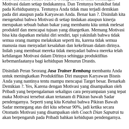
Motivasi dalam setiap tindakannya. Dan Tentunya berakibat fatal
pada Kehidupannya. Tentunya Anda tidak mau terjadi demikian
pada diri ataupun pada Karyawan Anda. Benar kan ?. Disinilah kita
mengetahui bahwa Motivasi di setiap tindakan ataupun kinerja
merupakan sebuah bahan bakar yang membantu kita untuk melesat
produktif dan mencapai tujuan yang ditargetkan. Memang Motivasi
bisa kita dapatkan melalui diri sendiri, tapi yakinilah bahwa tidak
semua orang mampu melakukan seperti itu, karena tidak semua
manusia mau menyadari kesalahan dan kekeliruan dalam dirinya.
Inilah yang membuat mereka tidak menyadari bahwa mereka telah
kehilangan Motivasi dalam Dirinya sehingga produktifitas
kebemanfaatanya bagi kehidupan Menurun Drastis.
Disinilah Peran Seorang
Jasa Trainer Rembang
membantu Anda
untuk meningkatkan Produktifitas Diri maupun Karyawan Bisnis
Anda yang nantinya tentu mampu mencapai Target besar. Benarkah
Demikian ?. Yes, Karena dengan Motivasi yang disampaikan oleh
Pribadi yang berpengalaman sekaligus cara penyampaian yang tepat
maka Motivasi tersebut akan tertanam di Pikiran bawah Sadar
pendengarnya. Seperti yang kita Ketahui bahwa Pikiran Bawah
Sadar memegang atas diri kita sebesar 90%, jadi ketika secara
Otomatis Motivasi yang disampaikan oleh
Coach Dian Saputra
i tu
akan berpengaruh pada Pribadi bahkan kehidupan pendengarnya.