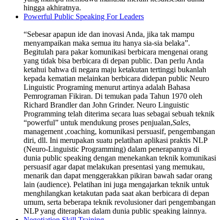
hingga akhiratnya.
Powerful Public Speaking For Leaders
“Sebesar apapun ide dan inovasi Anda, jika tak mampu
menyampaikan maka semua itu hanya sia-sia belaka”.
Begitulah para pakar komunikasi berbicara mengenai orang
yang tidak bisa berbicara di depan public. Dan perlu Anda
ketahui bahwa di negara maju ketakutan tertinggi bukanlah
kepada kematian melainkan berbicara didepan public Neuro
Linguistic Programing menurut artinya adalah Bahasa
Pemrograman Fikiran. Di temukan pada Tahun 1970 oleh
Richard Brandler dan John Grinder. Neuro Linguistic
Programming telah diterima secara luas sebagai sebuah teknik
“powerful” untuk mendukung proses penjualan,
Sales
,
management ,coaching, komunikasi persuasif, pengembangan
diri, dll. Ini merupakan suatu pelatihan aplikasi praktis NLP
(Neuro-Linguistic Programming) dalam penerapannya di
dunia public speaking dengan menekankan teknik komunikasi
persuasif agar dapat melakukan presentasi yang memukau,
menarik dan dapat menggerakkan pikiran bawah sadar orang
lain (audience). Pelatihan ini juga mengajarkan teknik untuk
menghilangkan ketakutan pada saat akan berbicara di depan
umum, serta beberapa teknik revolusioner dari pengembangan
NLP yang diterapkan dalam dunia public speaking lainnya.
Negotiation Skill Training