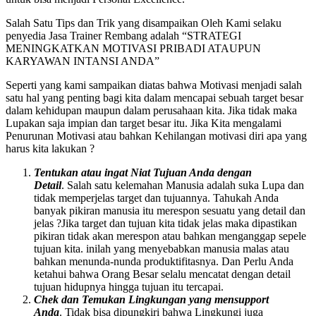
Salah Satu Tips dan Trik yang disampaikan Oleh Kami selaku
penyedia Jasa Trainer Rembang adalah “STRATEGI
MENINGKATKAN MOTIVASI PRIBADI ATAUPUN
KARYAWAN INTANSI ANDA”
Seperti yang kami sampaikan diatas bahwa Motivasi menjadi salah
satu hal yang penting bagi kita dalam mencapai sebuah target besar
dalam kehidupan maupun dalam perusahaan kita. Jika tidak maka
Lupakan saja impian dan target besar itu. Jika Kita mengalami
Penurunan Motivasi atau bahkan Kehilangan motivasi diri apa yang
harus kita lakukan ?
Tentukan atau ingat Niat Tujuan Anda dengan
Detail
. Salah satu kelemahan Manusia adalah suka Lupa dan
tidak memperjelas target dan tujuannya. Tahukah Anda
banyak pikiran manusia itu merespon sesuatu yang detail dan
jelas ?Jika target dan tujuan kita tidak jelas maka dipastikan
pikiran tidak akan merespon atau bahkan menganggap sepele
tujuan kita. inilah yang menyebabkan manusia malas atau
bahkan menunda-nunda produktifitasnya. Dan Perlu Anda
ketahui bahwa Orang Besar selalu mencatat dengan detail
tujuan hidupnya hingga tujuan itu tercapai.
Chek dan Temukan Lingkungan yang mensupport
Anda
. Tidak bisa dipungkiri bahwa Lingkungi juga