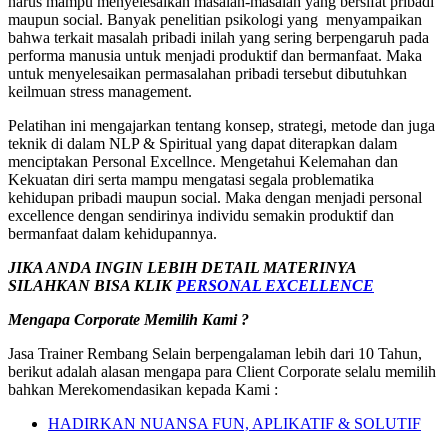
harus mampu menyelesaikan masalah-masalah yang bersifat pribadi
maupun social. Banyak penelitian psikologi yang menyampaikan
bahwa terkait masalah pribadi inilah yang sering berpengaruh pada
performa manusia untuk menjadi produktif dan bermanfaat. Maka
untuk menyelesaikan permasalahan pribadi tersebut dibutuhkan
keilmuan stress management.
Pelatihan ini mengajarkan tentang konsep, strategi, metode dan juga
teknik di dalam NLP & Spiritual yang dapat diterapkan dalam
menciptakan Personal Excellnce. Mengetahui Kelemahan dan
Kekuatan diri serta mampu mengatasi segala problematika
kehidupan pribadi maupun social. Maka dengan menjadi personal
excellence dengan sendirinya individu semakin produktif dan
bermanfaat dalam kehidupannya.
JIKA ANDA INGIN LEBIH DETAIL MATERINYA
SILAHKAN BISA KLIK
PERSONAL EXCELLENCE
Mengapa Corporate Memilih Kami ?
Jasa Trainer Rembang Selain berpengalaman lebih dari 10 Tahun,
berikut adalah alasan mengapa para Client Corporate selalu memilih
bahkan Merekomendasikan kepada Kami :
HADIRKAN NUANSA FUN, APLIKATIF & SOLUTIF