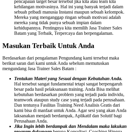
pencapaian target besar tersebut jika kita atau team kita
kehilangan motivasinya. Hal ini yang banyak terjadi dalam
sebuah pribadi manusia Instansi maupun sebuah kelompok.
Mereka yang menganggap ringan sebuah motivasi adalah
mereka yang tidak punya sebuah impian dalam
kehidupannya. Pentingnya kita memilih Jasa Trainer Sales
Batam yang Terbaik, Terpercaya dan berpengalaman.
Masukan Terbaik Untuk Anda
Berdasarkan dari pengalaman Pengundang kami tersebut maka
berikut saran dari kami untuk Anda sebelum memutuskan
mengundang Jasa Trainer Sales Batam :
Tentukan Materi yang Sesuai dengan Kebutuhan Anda.
Hal tersebut sangat fundamental tetapi sangat berpengaruh
besar pada hasil pelaksanaan training. Anda Bisa melihat
kebutuhan berdasarkan problem yang terjadi pada individu,
teamwork ataupun study case yang terjadi pada perusahaan.
Dan tentunya Fasilitas Training Need Analisis Gratis dari
kami bisa di manfaat untuk Anda. Agar sesi yang akan Anda
laksanakan menjadi berdampak, Aplikatif dan Solutif bagi
Perusahaan Anda.
Jika Ingin lebih berdampak dan Mendalam maka lakukan
program dukungan
berupa Konsultasi, Coaching Hingga