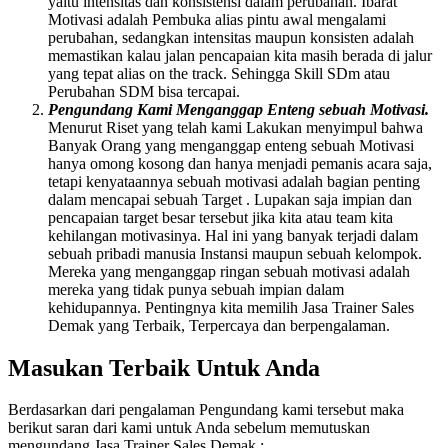
yaitu intensitas dan konsistensi dalam perubahan. Ibarat
Motivasi adalah Pembuka alias pintu awal mengalami
perubahan, sedangkan intensitas maupun konsisten adalah
memastikan kalau jalan pencapaian kita masih berada di jalur
yang tepat alias on the track. Sehingga Skill SDm atau
Perubahan SDM bisa tercapai.
Pengundang Kami Menganggap Enteng sebuah Motivasi.
Menurut Riset yang telah kami Lakukan menyimpul bahwa
Banyak Orang yang menganggap enteng sebuah Motivasi
hanya omong kosong dan hanya menjadi pemanis acara saja,
tetapi kenyataannya sebuah motivasi adalah bagian penting
dalam mencapai sebuah Target . Lupakan saja impian dan
pencapaian target besar tersebut jika kita atau team kita
kehilangan motivasinya. Hal ini yang banyak terjadi dalam
sebuah pribadi manusia Instansi maupun sebuah kelompok.
Mereka yang menganggap ringan sebuah motivasi adalah
mereka yang tidak punya sebuah impian dalam
kehidupannya. Pentingnya kita memilih Jasa Trainer Sales
Demak yang Terbaik, Terpercaya dan berpengalaman.
Masukan Terbaik Untuk Anda
Berdasarkan dari pengalaman Pengundang kami tersebut maka
berikut saran dari kami untuk Anda sebelum memutuskan
mengundang Jasa Trainer Sales Demak :