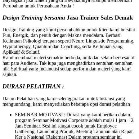
Bayangkan jika Materi yang di Bawakannya Mampu memberikan
Perubahan untuk Perusahaan Anda !
Design Training bersama
Jasa Trainer Sales Demak
Design Training yang kami persembahkan untuk klien kami bersifat
Fun, Energik, dan penuh dengan Makna mendalam. Berbasi
Keilmuan Psikologi terapan seperti Neuro Linguistic Programming,
Hypnotherapy, Quantum dan Coaching, serta Keilmuan yang
Aplikatif & Solutif.
Kami membuat materi semakin berbeda, unik dan selalu berkesan di
hati para Audiens. Tak lupa juga menghadirkan sentuhan-sentuhan
nila Spiritual yang melandasi setiap perform dan materi yang kami
sajikan.
DURASI PELATIHAN :
Dalam Pelatihan yang kami selenggarakan untuk Instansi yang
menguundang, kami menyediakan beberapa opsi durasi pelatihan
SEMINAR MOTIVASI : Durasi yang kami berikan dalam
program Seminar Motivasi Corporate adalah mulai 1 jam – 2
Jam Seminar. Sesi ini sangat cocok untuk Employee
Gathering, Launching Produk, Meeting Tahunan atau Rapat
Kerja Nasional (Rakernas) Dalam program seminar ini