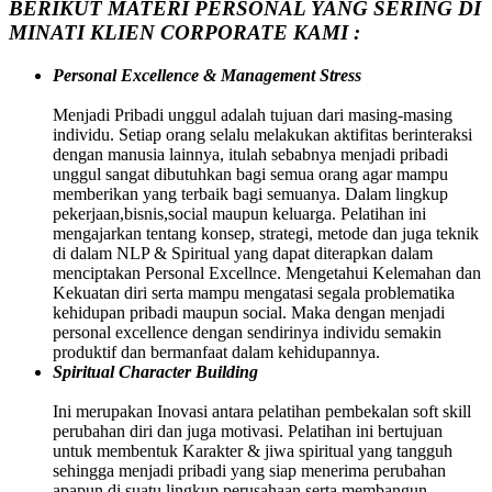
BERIKUT MATERI PERSONAL YANG SERING DI
MINATI KLIEN CORPORATE KAMI :
Personal Excellence & Management Stress
Menjadi Pribadi unggul adalah tujuan dari masing-masing
individu. Setiap orang selalu melakukan aktifitas berinteraksi
dengan manusia lainnya, itulah sebabnya menjadi pribadi
unggul sangat dibutuhkan bagi semua orang agar mampu
memberikan yang terbaik bagi semuanya. Dalam lingkup
pekerjaan,bisnis,social maupun keluarga. Pelatihan ini
mengajarkan tentang konsep, strategi, metode dan juga teknik
di dalam NLP & Spiritual yang dapat diterapkan dalam
menciptakan Personal Excellnce. Mengetahui Kelemahan dan
Kekuatan diri serta mampu mengatasi segala problematika
kehidupan pribadi maupun social. Maka dengan menjadi
personal excellence dengan sendirinya individu semakin
produktif dan bermanfaat dalam kehidupannya.
Spiritual Character Building
Ini merupakan Inovasi antara pelatihan pembekalan soft skill
perubahan diri dan juga motivasi. Pelatihan ini bertujuan
untuk membentuk Karakter & jiwa spiritual yang tangguh
sehingga menjadi pribadi yang siap menerima perubahan
apapun di suatu lingkup perusahaan serta membangun