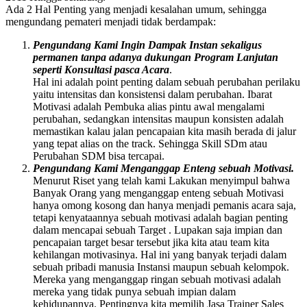
Ada 2 Hal Penting yang menjadi kesalahan umum, sehingga
mengundang pemateri menjadi tidak berdampak:
Pengundang Kami Ingin Dampak Instan sekaligus
permanen tanpa adanya dukungan Program Lanjutan
seperti Konsultasi pasca Acara
.
Hal ini adalah point penting dalam sebuah perubahan perilaku
yaitu intensitas dan konsistensi dalam perubahan. Ibarat
Motivasi adalah Pembuka alias pintu awal mengalami
perubahan, sedangkan intensitas maupun konsisten adalah
memastikan kalau jalan pencapaian kita masih berada di jalur
yang tepat alias on the track. Sehingga Skill SDm atau
Perubahan SDM bisa tercapai.
Pengundang Kami Menganggap Enteng sebuah Motivasi.
Menurut Riset yang telah kami Lakukan menyimpul bahwa
Banyak Orang yang menganggap enteng sebuah Motivasi
hanya omong kosong dan hanya menjadi pemanis acara saja,
tetapi kenyataannya sebuah motivasi adalah bagian penting
dalam mencapai sebuah Target . Lupakan saja impian dan
pencapaian target besar tersebut jika kita atau team kita
kehilangan motivasinya. Hal ini yang banyak terjadi dalam
sebuah pribadi manusia Instansi maupun sebuah kelompok.
Mereka yang menganggap ringan sebuah motivasi adalah
mereka yang tidak punya sebuah impian dalam
kehidupannya. Pentingnya kita memilih Jasa Trainer Sales