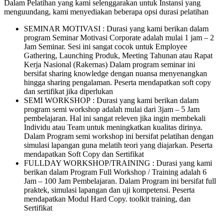
Dalam Pelatihan yang kami selenggarakan untuk Instansi yang
menguundang, kami menyediakan beberapa opsi durasi pelatihan
SEMINAR MOTIVASI : Durasi yang kami berikan dalam
program Seminar Motivasi Corporate adalah mulai 1 jam – 2
Jam Seminar. Sesi ini sangat cocok untuk Employee
Gathering, Launching Produk, Meeting Tahunan atau Rapat
Kerja Nasional (Rakernas) Dalam program seminar ini
bersifat sharing knowledge dengan nuansa menyenangkan
hingga sharing pengalaman. Peserta mendapatkan soft copy
dan sertifikat jika diperlukan
SEMI WORKSHOP : Durasi yang kami berikan dalam
program semi workshop adalah mulai dari 3jam – 5 Jam
pembelajaran. Hal ini sangat releven jika ingin membekali
Individu atau Team untuk meningkatkan kualitas dirinya.
Dalam Program semi workshop ini bersifat pelatihan dengan
simulasi lapangan guna melatih teori yang diajarkan. Peserta
mendapatkan Soft Copy dan Sertifikat
FULLDAY WORKSHOP/TRAINING : Durasi yang kami
berikan dalam Program Full Workshop / Training adalah 6
Jam – 100 Jam Pembelajaran. Dalam Program ini bersifat full
praktek, simulasi lapangan dan uji kompetensi. Peserta
mendapatkan Modul Hard Copy. toolkit training, dan
Sertifikat