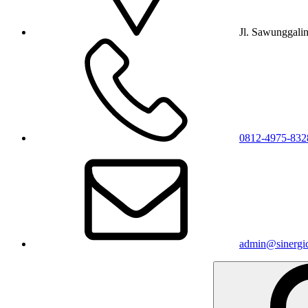
Jl. Sawunggali
0812-4975-832
admin@sinergic