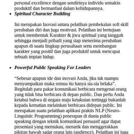
personal excellence dengan sendirinya individu semakin
produktif dan bermanfaat dalam kehidupannya.
Spiritual Character Building
Ini merupakan Inovasi antara pelatihan pembekalan soft skill
perubahan diri dan juga motivasi. Pelatihan ini bertujuan
untuk membentuk Karakter & jiwa spiritual yang tangguh
sehingga menjadi pribadi yang siap menerima perubahan
apapun di suatu lingkup perusahaan serta membangun
karakter yang positif dan juga produktif untuk mencapai
sebuah impian hidup.
Powerful Public Speaking For Leaders
“Sebesar apapun ide dan inovasi Anda, jika tak mampu
menyampaikan maka semua itu hanya sia-sia belaka”.
Begitulah para pakar komunikasi berbicara mengenai orang
yang tidak bisa berbicara di depan public. Dan perlu Anda
ketahui bahwa di negara maju ketakutan tertinggi bukanlah
kepada kematian melainkan berbicara didepan public. Ini
merupakan suatu pelatihan aplikasi praktis NLP (Neuro-
Linguistic Programming) penerapan di dunia public
speaking dengan teknik komunikasi persuasif agar dapat
presentasi yang memukau, menarik dan menggerakkan
pikiran bawah sadar orang lain (audience). Pelatihan ini juga