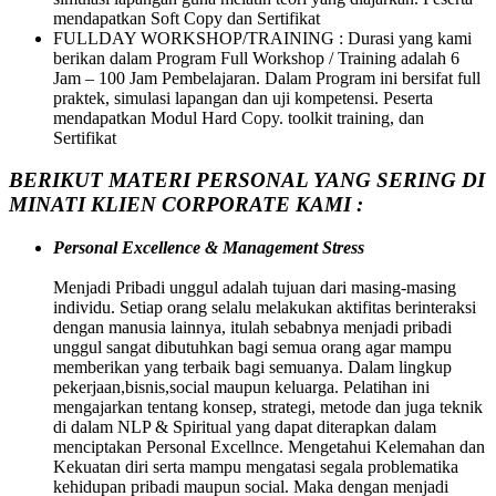
mendapatkan Soft Copy dan Sertifikat
FULLDAY WORKSHOP/TRAINING : Durasi yang kami
berikan dalam Program Full Workshop / Training adalah 6
Jam – 100 Jam Pembelajaran. Dalam Program ini bersifat full
praktek, simulasi lapangan dan uji kompetensi. Peserta
mendapatkan Modul Hard Copy. toolkit training, dan
Sertifikat
BERIKUT MATERI PERSONAL YANG SERING DI
MINATI KLIEN CORPORATE KAMI :
Personal Excellence & Management Stress
Menjadi Pribadi unggul adalah tujuan dari masing-masing
individu. Setiap orang selalu melakukan aktifitas berinteraksi
dengan manusia lainnya, itulah sebabnya menjadi pribadi
unggul sangat dibutuhkan bagi semua orang agar mampu
memberikan yang terbaik bagi semuanya. Dalam lingkup
pekerjaan,bisnis,social maupun keluarga. Pelatihan ini
mengajarkan tentang konsep, strategi, metode dan juga teknik
di dalam NLP & Spiritual yang dapat diterapkan dalam
menciptakan Personal Excellnce. Mengetahui Kelemahan dan
Kekuatan diri serta mampu mengatasi segala problematika
kehidupan pribadi maupun social. Maka dengan menjadi