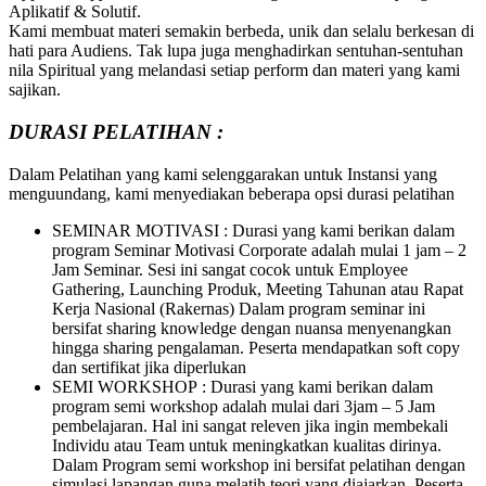
Aplikatif & Solutif.
Kami membuat materi semakin berbeda, unik dan selalu berkesan di
hati para Audiens. Tak lupa juga menghadirkan sentuhan-sentuhan
nila Spiritual yang melandasi setiap perform dan materi yang kami
sajikan.
DURASI PELATIHAN :
Dalam Pelatihan yang kami selenggarakan untuk Instansi yang
menguundang, kami menyediakan beberapa opsi durasi pelatihan
SEMINAR MOTIVASI : Durasi yang kami berikan dalam
program Seminar Motivasi Corporate adalah mulai 1 jam – 2
Jam Seminar. Sesi ini sangat cocok untuk Employee
Gathering, Launching Produk, Meeting Tahunan atau Rapat
Kerja Nasional (Rakernas) Dalam program seminar ini
bersifat sharing knowledge dengan nuansa menyenangkan
hingga sharing pengalaman. Peserta mendapatkan soft copy
dan sertifikat jika diperlukan
SEMI WORKSHOP : Durasi yang kami berikan dalam
program semi workshop adalah mulai dari 3jam – 5 Jam
pembelajaran. Hal ini sangat releven jika ingin membekali
Individu atau Team untuk meningkatkan kualitas dirinya.
Dalam Program semi workshop ini bersifat pelatihan dengan
simulasi lapangan guna melatih teori yang diajarkan. Peserta