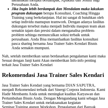
laksanakan menjadi berdampak, Aplikatif dan Solutif bagi
Perusahaan Anda.
Jika Ingin lebih berdampak dan Mendalam maka lakukan
program dukungan
berupa Konsultasi, Coaching Hingga
Training yang berkelanjutan. Hal ini sangat di butuhkan oleh
setiap individu mamupun teamwork. Dengan adanya fasilitas
dukungan tersebut maka menjadi Individu maupun team akan
semakin tajam dan presisi dalam menganalisa problem-
problem sehinga memunculkan solusi terbaik untuk
perusahaan. Anda Bisa memanfaatkan fasilitas konsultasi
pasca sharing bersama Jasa Trainer Sales Kendari Bisnis
Anda semakin mumpuni.
Nah, setelah memberikan saran berdasarkan pengalaman kami maka
Sesuai dengan Janji kami Akan memberikan Info-info penting
terkait Jasa Trainer Sales Kendari
Rekomendasi Jasa Trainer Sales Kendari
Jasa Trainer Sales Kendari yang bernama DIAN SAPUTRA,
menjadi Rekomendasi terbaik dari Sinergi Corpora Indonesia. Kami
Hadir Membantu Anda untuk meningkat kualitas Karyawan dan
Pertumbuhan Bisnis Anda. Dengan Mengundang kami sebagai Jasa
Trainer Sales Kendari untuk melaksanakan kegiatan
Seminar,Training atapun Workshop. Pengalaman dari Banyak