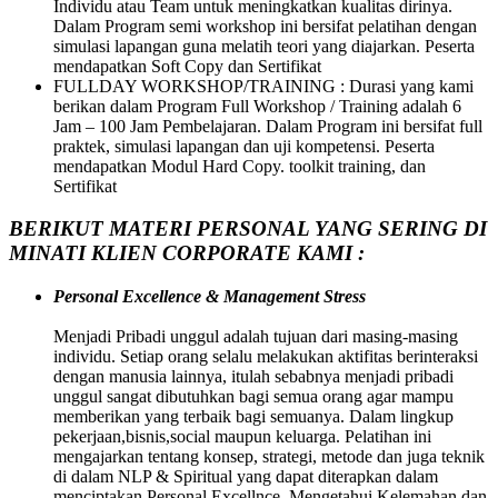
Individu atau Team untuk meningkatkan kualitas dirinya.
Dalam Program semi workshop ini bersifat pelatihan dengan
simulasi lapangan guna melatih teori yang diajarkan. Peserta
mendapatkan Soft Copy dan Sertifikat
FULLDAY WORKSHOP/TRAINING : Durasi yang kami
berikan dalam Program Full Workshop / Training adalah 6
Jam – 100 Jam Pembelajaran. Dalam Program ini bersifat full
praktek, simulasi lapangan dan uji kompetensi. Peserta
mendapatkan Modul Hard Copy. toolkit training, dan
Sertifikat
BERIKUT MATERI PERSONAL YANG SERING DI
MINATI KLIEN CORPORATE KAMI :
Personal Excellence & Management Stress
Menjadi Pribadi unggul adalah tujuan dari masing-masing
individu. Setiap orang selalu melakukan aktifitas berinteraksi
dengan manusia lainnya, itulah sebabnya menjadi pribadi
unggul sangat dibutuhkan bagi semua orang agar mampu
memberikan yang terbaik bagi semuanya. Dalam lingkup
pekerjaan,bisnis,social maupun keluarga. Pelatihan ini
mengajarkan tentang konsep, strategi, metode dan juga teknik
di dalam NLP & Spiritual yang dapat diterapkan dalam
menciptakan Personal Excellnce. Mengetahui Kelemahan dan