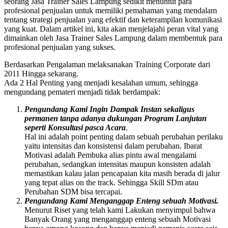
seorang Jasa Trainer Sales Lampung sedikit menuntut para
profesional penjualan untuk memiliki pemahaman yang mendalam
tentang strategi penjualan yang efektif dan keterampilan komunikasi
yang kuat. Dalam artikel ini, kita akan menjelajahi peran vital yang
dimainkan oleh Jasa Trainer Sales Lampung dalam membentuk para
profesional penjualan yang sukses.
Berdasarkan Pengalaman melaksanakan Training Corporate dari
2011 Hingga sekarang.
Ada 2 Hal Penting yang menjadi kesalahan umum, sehingga
mengundang pemateri menjadi tidak berdampak:
Pengundang Kami Ingin Dampak Instan sekaligus
permanen tanpa adanya dukungan Program Lanjutan
seperti Konsultasi pasca Acara
.
Hal ini adalah point penting dalam sebuah perubahan perilaku
yaitu intensitas dan konsistensi dalam perubahan. Ibarat
Motivasi adalah Pembuka alias pintu awal mengalami
perubahan, sedangkan intensitas maupun konsisten adalah
memastikan kalau jalan pencapaian kita masih berada di jalur
yang tepat alias on the track. Sehingga Skill SDm atau
Perubahan SDM bisa tercapai.
Pengundang Kami Menganggap Enteng sebuah Motivasi.
Menurut Riset yang telah kami Lakukan menyimpul bahwa
Banyak Orang yang menganggap enteng sebuah Motivasi