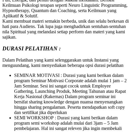
Keilmuan Psikologi terapan seperti Neuro Linguistic Programming,
Hypnotherapy, Quantum dan Coaching, serta Keilmuan yang
Aplikatif & Solutif.
Kami membuat materi semakin berbeda, unik dan selalu berkesan di
hati para Audiens. Tak lupa juga menghadirkan sentuhan-sentuhan
nila Spiritual yang melandasi setiap perform dan materi yang kami
sajikan.
DURASI PELATIHAN :
Dalam Pelatihan yang kami selenggarakan untuk Instansi yang
menguundang, kami menyediakan beberapa opsi durasi pelatihan
SEMINAR MOTIVASI : Durasi yang kami berikan dalam
program Seminar Motivasi Corporate adalah mulai 1 jam – 2
Jam Seminar. Sesi ini sangat cocok untuk Employee
Gathering, Launching Produk, Meeting Tahunan atau Rapat
Kerja Nasional (Rakernas) Dalam program seminar ini
bersifat sharing knowledge dengan nuansa menyenangkan
hingga sharing pengalaman. Peserta mendapatkan soft copy
dan sertifikat jika diperlukan
SEMI WORKSHOP : Durasi yang kami berikan dalam
program semi workshop adalah mulai dari 3jam – 5 Jam
pembelajaran. Hal ini sangat releven jika ingin membekali