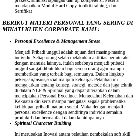
praktek, simulasi lapangan dan uji kompetensi. Peserta
mendapatkan Modul Hard Copy. toolkit training, dan
Sertifikat
BERIKUT MATERI PERSONAL YANG SERING DI
MINATI KLIEN CORPORATE KAMI :
Personal Excellence & Management Stress
Menjadi Pribadi unggul adalah tujuan dari masing-masing
individu. Setiap orang selalu melakukan aktifitas berinteraksi
dengan manusia lainnya, itulah sebabnya menjadi pribadi
unggul sangat dibutuhkan bagi semua orang agar mampu
memberikan yang terbaik bagi semuanya. Dalam lingkup
pekerjaan,bisnis,social maupun keluarga. Pelatihan ini
mengajarkan tentang konsep, strategi, metode dan juga teknik
di dalam NLP & Spiritual yang dapat diterapkan dalam
menciptakan Personal Excellnce. Mengetahui Kelemahan dan
Kekuatan diri serta mampu mengatasi segala problematika
kehidupan pribadi maupun social. Maka dengan menjadi
personal excellence dengan sendirinya individu semakin
produktif dan bermanfaat dalam kehidupannya.
Spiritual Character Building
Ini merupakan Inovasi antara pelatihan pembekalan soft skill