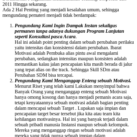
2011 Hingga sekarang.
Ada 2 Hal Penting yang menjadi kesalahan umum, sehingga
mengundang pemateri menjadi tidak berdampak:
Pengundang Kami Ingin Dampak Instan sekaligus
permanen tanpa adanya dukungan Program Lanjutan
seperti Konsultasi pasca Acara
.
Hal ini adalah point penting dalam sebuah perubahan perilaku
yaitu intensitas dan konsistensi dalam perubahan. Ibarat
Motivasi adalah Pembuka alias pintu awal mengalami
perubahan, sedangkan intensitas maupun konsisten adalah
memastikan kalau jalan pencapaian kita masih berada di jalur
yang tepat alias on the track. Sehingga Skill SDm atau
Perubahan SDM bisa tercapai.
Pengundang Kami Menganggap Enteng sebuah Motivasi.
Menurut Riset yang telah kami Lakukan menyimpul bahwa
Banyak Orang yang menganggap enteng sebuah Motivasi
hanya omong kosong dan hanya menjadi pemanis acara saja,
tetapi kenyataannya sebuah motivasi adalah bagian penting
dalam mencapai sebuah Target . Lupakan saja impian dan
pencapaian target besar tersebut jika kita atau team kita
kehilangan motivasinya. Hal ini yang banyak terjadi dalam
sebuah pribadi manusia Instansi maupun sebuah kelompok.
Mereka yang menganggap ringan sebuah motivasi adalah
mereka yang tidak punya sebuah impian dalam