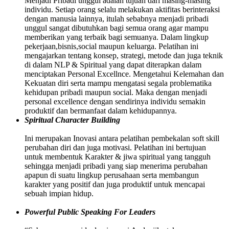
Menjadi Pribadi unggul adalah tujuan dari masing-masing
individu. Setiap orang selalu melakukan aktifitas berinteraksi
dengan manusia lainnya, itulah sebabnya menjadi pribadi
unggul sangat dibutuhkan bagi semua orang agar mampu
memberikan yang terbaik bagi semuanya. Dalam lingkup
pekerjaan,bisnis,social maupun keluarga. Pelatihan ini
mengajarkan tentang konsep, strategi, metode dan juga teknik
di dalam NLP & Spiritual yang dapat diterapkan dalam
menciptakan Personal Excellnce. Mengetahui Kelemahan dan
Kekuatan diri serta mampu mengatasi segala problematika
kehidupan pribadi maupun social. Maka dengan menjadi
personal excellence dengan sendirinya individu semakin
produktif dan bermanfaat dalam kehidupannya.
Spiritual Character Building
Ini merupakan Inovasi antara pelatihan pembekalan soft skill
perubahan diri dan juga motivasi. Pelatihan ini bertujuan
untuk membentuk Karakter & jiwa spiritual yang tangguh
sehingga menjadi pribadi yang siap menerima perubahan
apapun di suatu lingkup perusahaan serta membangun
karakter yang positif dan juga produktif untuk mencapai
sebuah impian hidup.
Powerful Public Speaking For Leaders