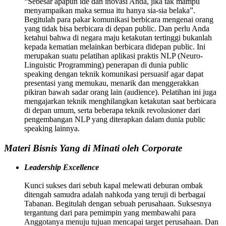
“Sebesar apapun ide dan inovasi Anda, jika tak mampu
menyampaikan maka semua itu hanya sia-sia belaka”.
Begitulah para pakar komunikasi berbicara mengenai orang
yang tidak bisa berbicara di depan public. Dan perlu Anda
ketahui bahwa di negara maju ketakutan tertinggi bukanlah
kepada kematian melainkan berbicara didepan public. Ini
merupakan suatu pelatihan aplikasi praktis NLP (Neuro-
Linguistic Programming) penerapan di dunia public
speaking dengan teknik komunikasi persuasif agar dapat
presentasi yang memukau, menarik dan menggerakkan
pikiran bawah sadar orang lain (audience). Pelatihan ini juga
mengajarkan teknik menghilangkan ketakutan saat berbicara
di depan umum, serta beberapa teknik revolusioner dari
pengembangan NLP yang diterapkan dalam dunia public
speaking lainnya.
Materi Bisnis Yang di Minati oleh Corporate
Leadership Excellence
Kunci sukses dari sebuh kapal melewati deburan ombak
ditengah samudra adalah nahkoda yang teruji di berbagai
Tabanan. Begitulah dengan sebuah perusahaan. Suksesnya
tergantung dari para pemimpin yang membawahi para
Anggotanya menuju tujuan mencapai target perusahaan. Dan