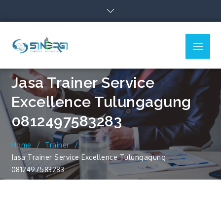
Skip
to
content
Menu
Sinergi Corpora
Indonesia
Jasa Trainer Service
Excellence Tulungagung
0812497583283
Home
Trainer
Jasa Trainer Service Excellence Tulungagung
0812497583283