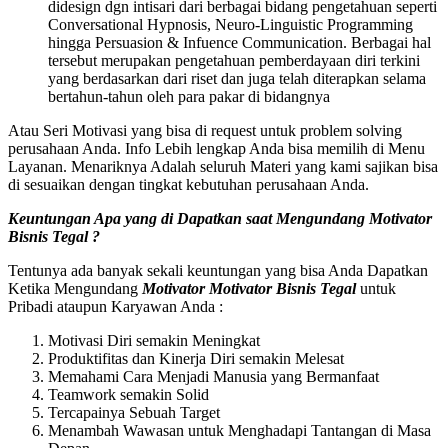
didesign dgn intisari dari berbagai bidang pengetahuan seperti
Conversational Hypnosis, Neuro-Linguistic Programming
hingga Persuasion & Infuence Communication. Berbagai hal
tersebut merupakan pengetahuan pemberdayaan diri terkini
yang berdasarkan dari riset dan juga telah diterapkan selama
bertahun-tahun oleh para pakar di bidangnya
Atau Seri Motivasi yang bisa di request untuk problem solving
perusahaan Anda. Info Lebih lengkap Anda bisa memilih di Menu
Layanan. Menariknya Adalah seluruh Materi yang kami sajikan bisa
di sesuaikan dengan tingkat kebutuhan perusahaan Anda.
Keuntungan Apa yang di Dapatkan saat Mengundang
Motivator
Bisnis
Tegal
?
Tentunya ada banyak sekali keuntungan yang bisa Anda Dapatkan
Ketika Mengundang
Motivator
Motivator Bisnis
Tegal
untuk
Pribadi ataupun Karyawan Anda :
Motivasi Diri semakin Meningkat
Produktifitas dan Kinerja Diri semakin Melesat
Memahami Cara Menjadi Manusia yang Bermanfaat
Teamwork semakin Solid
Tercapainya Sebuah Target
Menambah Wawasan untuk Menghadapi Tantangan di Masa