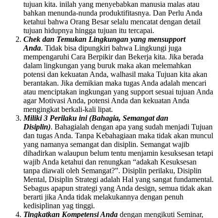
tujuan kita. inilah yang menyebabkan manusia malas atau
bahkan menunda-nunda produktifitasnya. Dan Perlu Anda
ketahui bahwa Orang Besar selalu mencatat dengan detail
tujuan hidupnya hingga tujuan itu tercapai.
Chek dan Temukan Lingkungan yang mensupport
Anda
. Tidak bisa dipungkiri bahwa Lingkungi juga
mempengaruhi Cara Berpikir dan Bekerja kita. Jika berada
dalam lingkungan yang buruk maka akan melemahkan
potensi dan kekuatan Anda, walhasil maka Tujuan kita akan
berantakan. Jika demikian maka tugas Anda adalah mencari
atau menciptakan ingkungan yang support sesuai tujuan Anda
agar Motivasi Anda, potensi Anda dan kekuatan Anda
mengingkat berkali-kali lipat.
Miliki 3 Perilaku ini (Bahagia, Semangat dan
Disiplin)
. Bahagialah dengan apa yang sudah menjadi Tujuan
dan tugas Anda. Tanpa Kebahagiaan maka tidak akan muncul
yang namanya semangat dan disiplin. Semangat wajib
dihadirkan walaupun belum tentu menjamin kesuksesan tetapi
wajib Anda ketahui dan renungkan “adakah Kesuksesan
tanpa diawali oleh Semangat?”. Disiplin perilaku, Disiplin
Mental, Disiplin Strategi adalah Hal yang sangat fundamental.
Sebagus apapun strategi yang Anda design, semua tidak akan
berarti jika Anda tidak melakukannya dengan penuh
kedisiplinan yag tinggi.
Tingkatkan Kompetensi Anda
dengan mengikuti Seminar,