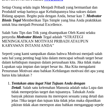
Setiap Orang selalu ingin Menjadi Pribadi yang bermanfaat dan
Produktif setiap harinya agar Kehidupannya bisa sukses dalam
Bidang apapun. Begitu pula dengan Anda, benar kan ?.
Motivator
Bisnis
Tegal
Memberikan Tips Simple yang bisa Anda praktikkan
untuk bisa menjadi Personal Excellence.
Salah Satu Tips dan Trik yang disampaikan Oleh Kami selaku
penyedia
Motivator Bisnis
Tegal adalah “STRATEGI
MENINGKATKAN MOTIVASI PRIBADI ATAUPUN
KARYAWAN INTANSI ANDA”
Seperti yang kami sampaikan diatas bahwa Motivasi menjadi salah
satu hal yang penting bagi kita dalam mencapai sebuah target besar
dalam kehidupan maupun dalam perusahaan kita. Jika tidak maka
Lupakan saja impian dan target besar itu. Jika Kita mengalami
Penurunan Motivasi atau bahkan Kehilangan motivasi diri apa yang
harus kita lakukan ?
Tentukan atau ingat Niat Tujuan Anda dengan
Detail
. Salah satu kelemahan Manusia adalah suka Lupa dan
tidak memperjelas target dan tujuannya. Tahukah Anda
banyak pikiran manusia itu merespon sesuatu yang detail dan
jelas ?Jika target dan tujuan kita tidak jelas maka dipastikan
pikiran tidak akan merespon atau bahkan menganggap sepele