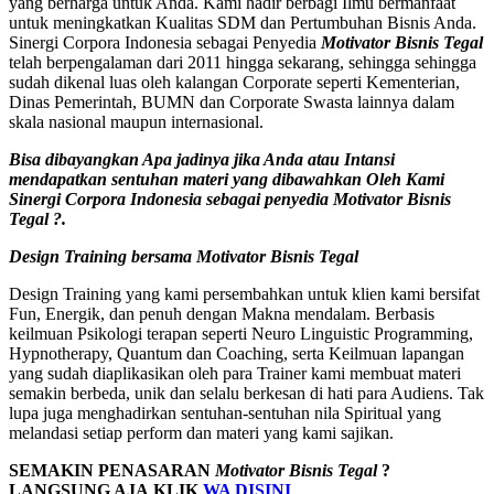
yang berharga untuk Anda. Kami hadir berbagi Ilmu bermanfaat
untuk meningkatkan Kualitas SDM dan Pertumbuhan Bisnis Anda.
Sinergi Corpora Indonesia sebagai Penyedia
Motivator Bisnis
Tegal
telah berpengalaman dari 2011 hingga sekarang, sehingga sehingga
sudah dikenal luas oleh kalangan Corporate seperti Kementerian,
Dinas Pemerintah, BUMN dan Corporate Swasta lainnya dalam
skala nasional maupun internasional.
Bisa dibayangkan Apa jadinya jika Anda atau Intansi
mendapatkan sentuhan materi yang dibawahkan Oleh Kami
Sinergi Corpora Indonesia sebagai penyedia Motivator Bisnis
Tegal
?.
Design Training bersama
Motivator Bisnis
Tegal
Design Training yang kami persembahkan untuk klien kami bersifat
Fun, Energik, dan penuh dengan Makna mendalam. Berbasis
keilmuan Psikologi terapan seperti Neuro Linguistic Programming,
Hypnotherapy, Quantum dan Coaching, serta Keilmuan lapangan
yang sudah diaplikasikan oleh para Trainer kami membuat materi
semakin berbeda, unik dan selalu berkesan di hati para Audiens. Tak
lupa juga menghadirkan sentuhan-sentuhan nila Spiritual yang
melandasi setiap perform dan materi yang kami sajikan.
SEMAKIN PENASARAN
Motivator Bisnis
Tegal
?
LANGSUNG AJA KLIK
WA DISINI