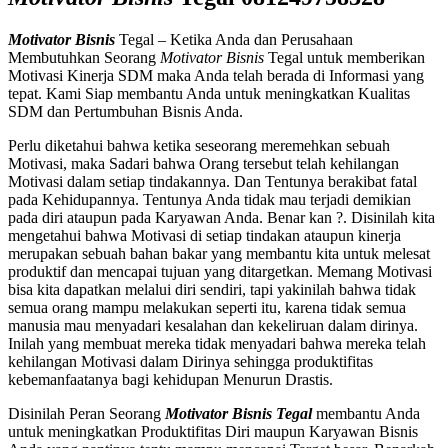
Motivator Bisnis
Tegal – Ketika Anda dan Perusahaan
Membutuhkan Seorang
Motivator Bisnis
Tegal untuk memberikan
Motivasi Kinerja SDM maka Anda telah berada di Informasi yang
tepat. Kami Siap membantu Anda untuk meningkatkan Kualitas
SDM dan Pertumbuhan Bisnis Anda.
Perlu diketahui bahwa ketika seseorang meremehkan sebuah
Motivasi, maka Sadari bahwa Orang tersebut telah kehilangan
Motivasi dalam setiap tindakannya. Dan Tentunya berakibat fatal
pada Kehidupannya. Tentunya Anda tidak mau terjadi demikian
pada diri ataupun pada Karyawan Anda. Benar kan ?. Disinilah kita
mengetahui bahwa Motivasi di setiap tindakan ataupun kinerja
merupakan sebuah bahan bakar yang membantu kita untuk melesat
produktif dan mencapai tujuan yang ditargetkan. Memang Motivasi
bisa kita dapatkan melalui diri sendiri, tapi yakinilah bahwa tidak
semua orang mampu melakukan seperti itu, karena tidak semua
manusia mau menyadari kesalahan dan kekeliruan dalam dirinya.
Inilah yang membuat mereka tidak menyadari bahwa mereka telah
kehilangan Motivasi dalam Dirinya sehingga produktifitas
kebemanfaatanya bagi kehidupan Menurun Drastis.
Disinilah Peran Seorang
Motivator Bisnis
Tegal
membantu Anda
untuk meningkatkan Produktifitas Diri maupun Karyawan Bisnis