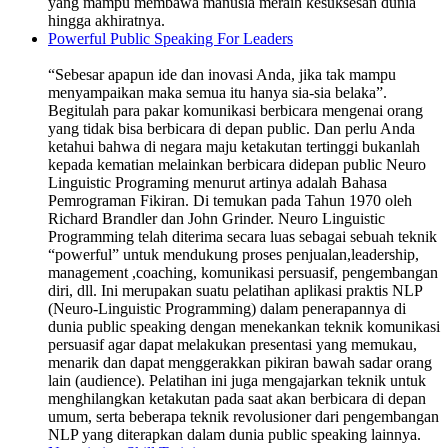
yang mampu membawa manusia meraih kesuksesan dunia
hingga akhiratnya.
Powerful Public Speaking For Leaders
“Sebesar apapun ide dan inovasi Anda, jika tak mampu
menyampaikan maka semua itu hanya sia-sia belaka”.
Begitulah para pakar komunikasi berbicara mengenai orang
yang tidak bisa berbicara di depan public. Dan perlu Anda
ketahui bahwa di negara maju ketakutan tertinggi bukanlah
kepada kematian melainkan berbicara didepan public Neuro
Linguistic Programing menurut artinya adalah Bahasa
Pemrograman Fikiran. Di temukan pada Tahun 1970 oleh
Richard Brandler dan John Grinder. Neuro Linguistic
Programming telah diterima secara luas sebagai sebuah teknik
“powerful” untuk mendukung proses penjualan,leadership,
management ,coaching, komunikasi persuasif, pengembangan
diri, dll. Ini merupakan suatu pelatihan aplikasi praktis NLP
(Neuro-Linguistic Programming) dalam penerapannya di
dunia public speaking dengan menekankan teknik komunikasi
persuasif agar dapat melakukan presentasi yang memukau,
menarik dan dapat menggerakkan pikiran bawah sadar orang
lain (audience). Pelatihan ini juga mengajarkan teknik untuk
menghilangkan ketakutan pada saat akan berbicara di depan
umum, serta beberapa teknik revolusioner dari pengembangan
NLP yang diterapkan dalam dunia public speaking lainnya.