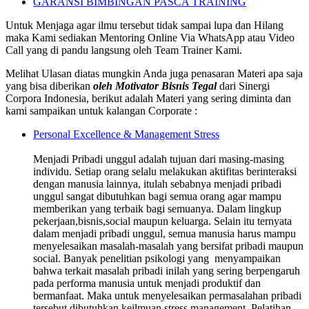
GARANSI BIMBINGAN PASCA TRAINING
Untuk Menjaga agar ilmu tersebut tidak sampai lupa dan Hilang
maka Kami sediakan Mentoring Online Via WhatsApp atau Video
Call yang di pandu langsung oleh Team Trainer Kami.
Melihat Ulasan diatas mungkin Anda juga penasaran Materi apa saja
yang bisa diberikan
oleh
Motivator Bisnis
Tegal
dari Sinergi
Corpora Indonesia, berikut adalah Materi yang sering diminta dan
kami sampaikan untuk kalangan Corporate :
Personal Excellence & Management Stress
Menjadi Pribadi unggul adalah tujuan dari masing-masing
individu. Setiap orang selalu melakukan aktifitas berinteraksi
dengan manusia lainnya, itulah sebabnya menjadi pribadi
unggul sangat dibutuhkan bagi semua orang agar mampu
memberikan yang terbaik bagi semuanya. Dalam lingkup
pekerjaan,bisnis,social maupun keluarga. Selain itu ternyata
dalam menjadi pribadi unggul, semua manusia harus mampu
menyelesaikan masalah-masalah yang bersifat pribadi maupun
social. Banyak penelitian psikologi yang menyampaikan
bahwa terkait masalah pribadi inilah yang sering berpengaruh
pada performa manusia untuk menjadi produktif dan
bermanfaat. Maka untuk menyelesaikan permasalahan pribadi
tersebut dibutuhkan keilmuan stress management. Pelatihan