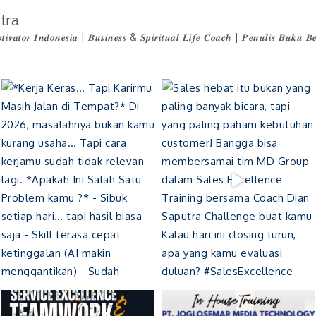
tra
𝒕𝒊𝒗𝒂𝒕𝒐𝒓 𝑰𝒏𝒅𝒐𝒏𝒆𝒔𝒊𝒂 | 𝑩𝒖𝒔𝒊𝒏𝒆𝒔𝒔 & 𝑺𝒑𝒊𝒓𝒊𝒕𝒖𝒂𝒍 𝑳𝒊𝒇𝒆 𝑪𝒐𝒂𝒄𝒉 | 𝑷𝒆𝒏𝒖𝒍𝒊𝒔 𝑩𝒖𝒌𝒖 𝑩𝒆𝒔