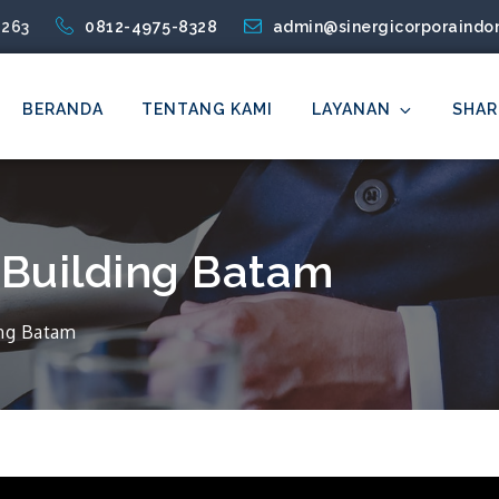
1263
0812-4975-8328
admin@sinergicorporaindo
BERANDA
TENTANG KAMI
LAYANAN
SHAR
 Indonesia
 Building Batam
ing Batam