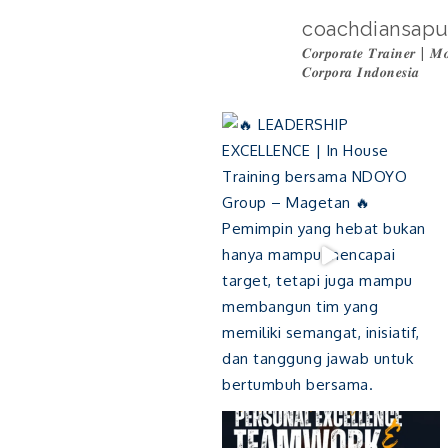
coachdiansapu
𝑪𝒐𝒓𝒑𝒐𝒓𝒂𝒕𝒆 𝑻𝒓𝒂𝒊𝒏𝒆𝒓 | 𝑴𝒐
𝑪𝒐𝒓𝒑𝒐𝒓𝒂 𝑰𝒏𝒅𝒐𝒏𝒆𝒔𝒊𝒂