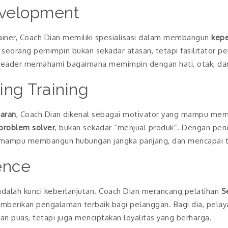
velopment
rainer, Coach Dian memiliki spesialisasi dalam membangun
kepe
seorang pemimpin bukan sekadar atasan, tetapi fasilitator p
 leader memahami bagaimana memimpin dengan hati, otak, dan
ing Training
aran
, Coach Dian dikenal sebagai motivator yang mampu me
problem solver
, bukan sekadar “menjual produk”. Dengan pende
, mampu membangun hubungan jangka panjang, dan mencapai ta
ence
adalah kunci keberlanjutan. Coach Dian merancang pelatihan
S
erikan pengalaman terbaik bagi pelanggan. Bagi dia, pelaya
 puas, tetapi juga menciptakan loyalitas yang berharga.