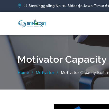
Skip
Jl. Sawunggaling No. 10 Sidoarjo Jawa Timur 6
to
content
Sinergi Corpora
Motivator Capacity
Home
Motivator
Motivator Capacity Build