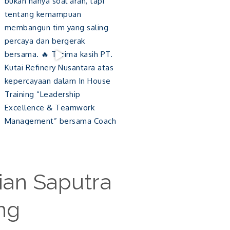
ian Saputra
ng