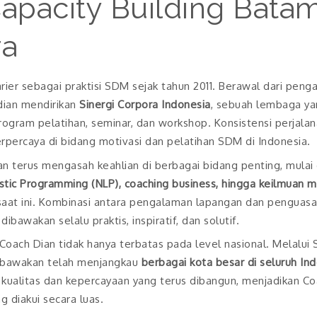
Capacity Building Bata
ra
rier sebagai praktisi SDM sejak tahun 2011. Berawal dari peng
dian mendirikan
Sinergi Corpora Indonesia
, sebuah lembaga ya
ram pelatihan, seminar, dan workshop. Konsistensi perjalan
terpercaya di bidang motivasi dan pelatihan SDM di Indonesia.
n terus mengasah keahlian di berbagai bidang penting, mulai
istic Programming (NLP), coaching business, hingga keilmuan m
saat ini. Kombinasi antara pengalaman lapangan dan penguasa
awakan selalu praktis, inspiratif, dan solutif.
Coach Dian tidak hanya terbatas pada level nasional. Melalui 
u bawakan telah menjangkau
berbagai kota besar di seluruh In
n kualitas dan kepercayaan yang terus dibangun, menjadikan C
g diakui secara luas.