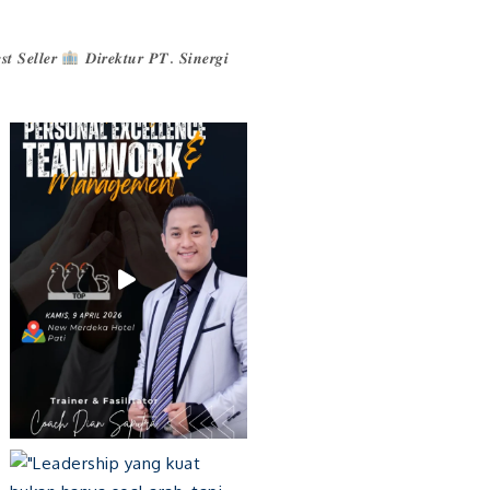
𝒕 𝑺𝒆𝒍𝒍𝒆𝒓
𝑫𝒊𝒓𝒆𝒌𝒕𝒖𝒓 𝑷𝑻. 𝑺𝒊𝒏𝒆𝒓𝒈𝒊