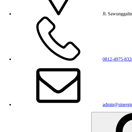
Jl. Sawunggali
0812-4975-832
admin@sinergic