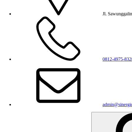
Jl. Sawunggali
0812-4975-832
admin@sinergic