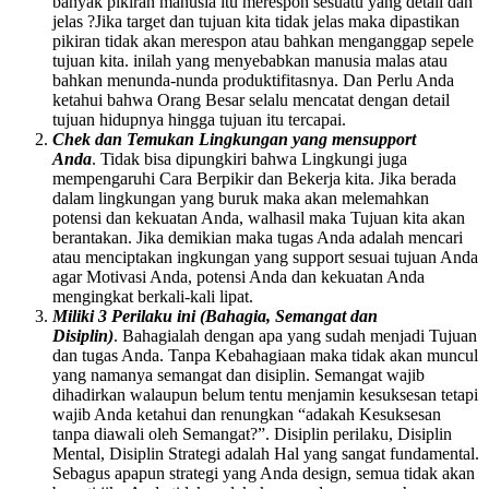
banyak pikiran manusia itu merespon sesuatu yang detail dan
jelas ?Jika target dan tujuan kita tidak jelas maka dipastikan
pikiran tidak akan merespon atau bahkan menganggap sepele
tujuan kita. inilah yang menyebabkan manusia malas atau
bahkan menunda-nunda produktifitasnya. Dan Perlu Anda
ketahui bahwa Orang Besar selalu mencatat dengan detail
tujuan hidupnya hingga tujuan itu tercapai.
Chek dan Temukan Lingkungan yang mensupport
Anda
. Tidak bisa dipungkiri bahwa Lingkungi juga
mempengaruhi Cara Berpikir dan Bekerja kita. Jika berada
dalam lingkungan yang buruk maka akan melemahkan
potensi dan kekuatan Anda, walhasil maka Tujuan kita akan
berantakan. Jika demikian maka tugas Anda adalah mencari
atau menciptakan ingkungan yang support sesuai tujuan Anda
agar Motivasi Anda, potensi Anda dan kekuatan Anda
mengingkat berkali-kali lipat.
Miliki 3 Perilaku ini (Bahagia, Semangat dan
Disiplin)
. Bahagialah dengan apa yang sudah menjadi Tujuan
dan tugas Anda. Tanpa Kebahagiaan maka tidak akan muncul
yang namanya semangat dan disiplin. Semangat wajib
dihadirkan walaupun belum tentu menjamin kesuksesan tetapi
wajib Anda ketahui dan renungkan “adakah Kesuksesan
tanpa diawali oleh Semangat?”. Disiplin perilaku, Disiplin
Mental, Disiplin Strategi adalah Hal yang sangat fundamental.
Sebagus apapun strategi yang Anda design, semua tidak akan