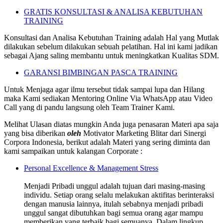
GRATIS KONSULTASI & ANALISA KEBUTUHAN
TRAINING
Konsultasi dan Analisa Kebutuhan Training adalah Hal yang Mutlak
dilakukan sebelum dilakukan sebuah pelatihan. Hal ini kami jadikan
sebagai Ajang saling membantu untuk meningkatkan Kualitas SDM.
GARANSI BIMBINGAN PASCA TRAINING
Untuk Menjaga agar ilmu tersebut tidak sampai lupa dan Hilang
maka Kami sediakan Mentoring Online Via WhatsApp atau Video
Call yang di pandu langsung oleh Team Trainer Kami.
Melihat Ulasan diatas mungkin Anda juga penasaran Materi apa saja
yang bisa diberikan
oleh
Motivator Marketing Blitar dari Sinergi
Corpora Indonesia, berikut adalah Materi yang sering diminta dan
kami sampaikan untuk kalangan Corporate :
Personal Excellence & Management Stress
Menjadi Pribadi unggul adalah tujuan dari masing-masing
individu. Setiap orang selalu melakukan aktifitas berinteraksi
dengan manusia lainnya, itulah sebabnya menjadi pribadi
unggul sangat dibutuhkan bagi semua orang agar mampu
memberikan yang terbaik bagi semuanya. Dalam lingkup