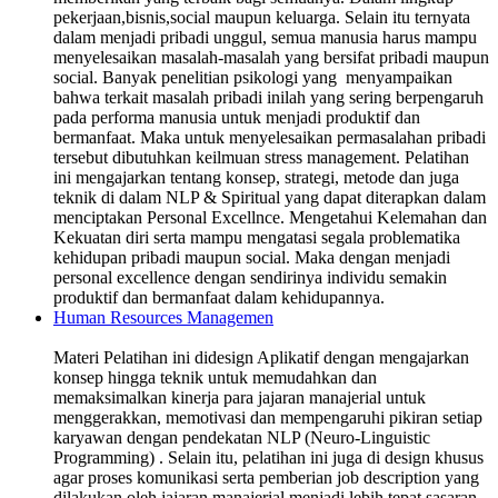
pekerjaan,bisnis,social maupun keluarga. Selain itu ternyata
dalam menjadi pribadi unggul, semua manusia harus mampu
menyelesaikan masalah-masalah yang bersifat pribadi maupun
social. Banyak penelitian psikologi yang menyampaikan
bahwa terkait masalah pribadi inilah yang sering berpengaruh
pada performa manusia untuk menjadi produktif dan
bermanfaat. Maka untuk menyelesaikan permasalahan pribadi
tersebut dibutuhkan keilmuan stress management. Pelatihan
ini mengajarkan tentang konsep, strategi, metode dan juga
teknik di dalam NLP & Spiritual yang dapat diterapkan dalam
menciptakan Personal Excellnce. Mengetahui Kelemahan dan
Kekuatan diri serta mampu mengatasi segala problematika
kehidupan pribadi maupun social. Maka dengan menjadi
personal excellence dengan sendirinya individu semakin
produktif dan bermanfaat dalam kehidupannya.
Human Resources Managemen
Materi Pelatihan ini didesign Aplikatif dengan mengajarkan
konsep hingga teknik untuk memudahkan dan
memaksimalkan kinerja para jajaran manajerial untuk
menggerakkan, memotivasi dan mempengaruhi pikiran setiap
karyawan dengan pendekatan NLP (Neuro-Linguistic
Programming) . Selain itu, pelatihan ini juga di design khusus
agar proses komunikasi serta pemberian job description yang
dilakukan oleh jajaran manajerial menjadi lebih tepat sasaran