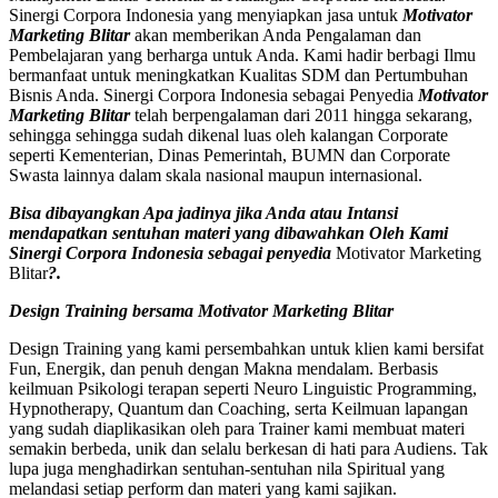
Sinergi Corpora Indonesia yang menyiapkan jasa untuk
Motivator
Marketing Blitar
akan memberikan Anda Pengalaman dan
Pembelajaran yang berharga untuk Anda. Kami hadir berbagi Ilmu
bermanfaat untuk meningkatkan Kualitas SDM dan Pertumbuhan
Bisnis Anda. Sinergi Corpora Indonesia sebagai Penyedia
Motivator
Marketing Blitar
telah berpengalaman dari 2011 hingga sekarang,
sehingga sehingga sudah dikenal luas oleh kalangan Corporate
seperti Kementerian, Dinas Pemerintah, BUMN dan Corporate
Swasta lainnya dalam skala nasional maupun internasional.
Bisa dibayangkan Apa jadinya jika Anda atau Intansi
mendapatkan sentuhan materi yang dibawahkan Oleh Kami
Sinergi Corpora Indonesia sebagai penyedia
Motivator Marketing
Blitar
?.
Design Training bersama
Motivator Marketing Blitar
Design Training yang kami persembahkan untuk klien kami bersifat
Fun, Energik, dan penuh dengan Makna mendalam. Berbasis
keilmuan Psikologi terapan seperti Neuro Linguistic Programming,
Hypnotherapy, Quantum dan Coaching, serta Keilmuan lapangan
yang sudah diaplikasikan oleh para Trainer kami membuat materi
semakin berbeda, unik dan selalu berkesan di hati para Audiens. Tak
lupa juga menghadirkan sentuhan-sentuhan nila Spiritual yang
melandasi setiap perform dan materi yang kami sajikan.