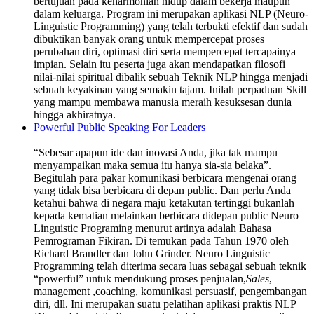
bertujuan pada keharmonian hidup dalam bekerja maupun
dalam keluarga. Program ini merupakan aplikasi NLP (Neuro-
Linguistic Programming) yang telah terbukti efektif dan sudah
dibuktikan banyak orang untuk mempercepat proses
perubahan diri, optimasi diri serta mempercepat tercapainya
impian. Selain itu peserta juga akan mendapatkan filosofi
nilai-nilai spiritual dibalik sebuah Teknik NLP hingga menjadi
sebuah keyakinan yang semakin tajam. Inilah perpaduan Skill
yang mampu membawa manusia meraih kesuksesan dunia
hingga akhiratnya.
Powerful Public Speaking For Leaders
“Sebesar apapun ide dan inovasi Anda, jika tak mampu
menyampaikan maka semua itu hanya sia-sia belaka”.
Begitulah para pakar komunikasi berbicara mengenai orang
yang tidak bisa berbicara di depan public. Dan perlu Anda
ketahui bahwa di negara maju ketakutan tertinggi bukanlah
kepada kematian melainkan berbicara didepan public Neuro
Linguistic Programing menurut artinya adalah Bahasa
Pemrograman Fikiran. Di temukan pada Tahun 1970 oleh
Richard Brandler dan John Grinder. Neuro Linguistic
Programming telah diterima secara luas sebagai sebuah teknik
“powerful” untuk mendukung proses penjualan,
Sales
,
management ,coaching, komunikasi persuasif, pengembangan
diri, dll. Ini merupakan suatu pelatihan aplikasi praktis NLP