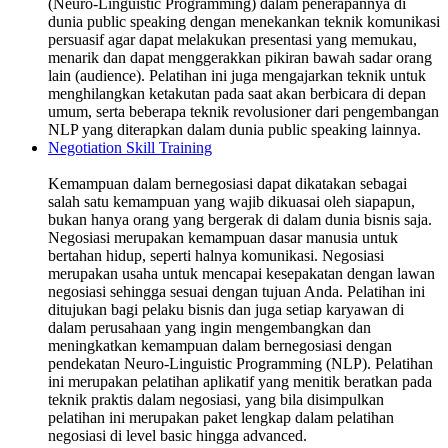
(Neuro-Linguistic Programming) dalam penerapannya di
dunia public speaking dengan menekankan teknik komunikasi
persuasif agar dapat melakukan presentasi yang memukau,
menarik dan dapat menggerakkan pikiran bawah sadar orang
lain (audience). Pelatihan ini juga mengajarkan teknik untuk
menghilangkan ketakutan pada saat akan berbicara di depan
umum, serta beberapa teknik revolusioner dari pengembangan
NLP yang diterapkan dalam dunia public speaking lainnya.
Negotiation Skill Training
Kemampuan dalam bernegosiasi dapat dikatakan sebagai
salah satu kemampuan yang wajib dikuasai oleh siapapun,
bukan hanya orang yang bergerak di dalam dunia bisnis saja.
Negosiasi merupakan kemampuan dasar manusia untuk
bertahan hidup, seperti halnya komunikasi. Negosiasi
merupakan usaha untuk mencapai kesepakatan dengan lawan
negosiasi sehingga sesuai dengan tujuan Anda. Pelatihan ini
ditujukan bagi pelaku bisnis dan juga setiap karyawan di
dalam perusahaan yang ingin mengembangkan dan
meningkatkan kemampuan dalam bernegosiasi dengan
pendekatan Neuro-Linguistic Programming (NLP). Pelatihan
ini merupakan pelatihan aplikatif yang menitik beratkan pada
teknik praktis dalam negosiasi, yang bila disimpulkan
pelatihan ini merupakan paket lengkap dalam pelatihan
negosiasi di level basic hingga advanced.