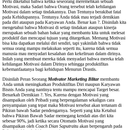
Perlu diketahui bahwa ketika seseorang meremehkan sebuah
Motivasi, maka Sadari bahwa Orang tersebut telah kehilangan
Motivasi dalam setiap tindakannya. Dan Tentunya berakibat fatal
pada Kehidupannya. Tentunya Anda tidak mau terjadi demikian
pada diri ataupun pada Karyawan Anda. Benar kan ?. Disinilah kita
mengetahui bahwa Motivasi di setiap tindakan ataupun kinerja
merupakan sebuah bahan bakar yang membantu kita untuk melesat
produktif dan mencapai tujuan yang ditargetkan. Memang Motivasi
bisa kita dapatkan melalui diri sendiri, tapi yakinilah bahwa tidak
semua orang mampu melakukan seperti itu, karena tidak semua
manusia mau menyadari kesalahan dan kekeliruan dalam dirinya.
Inilah yang membuat mereka tidak menyadari bahwa mereka telah
kehilangan Motivasi dalam Dirinya sehingga produktifitas
kebemanfaatanya bagi kehidupan Menurun Drastis.
Disinilah Peran Seorang
Motivator Marketing Blitar
membantu
Anda untuk meningkatkan Produktifitas Diri maupun Karyawan
Bisnis Anda yang nantinya tentu mampu mencapai Target besar.
Benarkah Demikian ?. Yes, Karena dengan Motivasi yang
disampaikan oleh Pribadi yang berpengalaman sekaligus cara
penyampaian yang tepat maka Motivasi tersebut akan tertanam di
Pikiran bawah Sadar pendengarnya. Seperti yang kita Ketahui
bahwa Pikiran Bawah Sadar memegang kendali atas diri kita
sebesar 90%, jadi ketika secara Otomatis Motivasi yang
disampaikan oleh
Coach Dian Saputra
itu akan berpengaruh pada