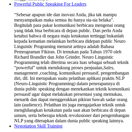
Powerful Public Speaking For Leaders
“Sebesar apapun ide dan inovasi Anda, jika tak mampu
menyampaikan maka semua itu hanya sia-sia belaka”.
Begitulah para pakar komunikasi berbicara mengenai orang
yang tidak bisa berbicara di depan public. Dan perlu Anda
ketahui bahwa di negara maju ketakutan tertinggi bukanlah
kepada kematian melainkan berbicara didepan public Neuro
Linguistic Programing menurut artinya adalah Bahasa
Pemrograman Fikiran. Di temukan pada Tahun 1970 oleh
Richard Brandler dan John Grinder. Neuro Linguistic
Programming telah diterima secara luas sebagai sebuah teknik
“powerful” untuk mendukung proses penjualan,
Sales
,
management ,coaching, komunikasi persuasif, pengembangan
diri, dll. Ini merupakan suatu pelatihan aplikasi praktis NLP
(Neuro-Linguistic Programming) dalam penerapannya di
dunia public speaking dengan menekankan teknik komunikasi
persuasif agar dapat melakukan presentasi yang memukau,
menarik dan dapat menggerakkan pikiran bawah sadar orang
lain (audience). Pelatihan ini juga mengajarkan teknik untuk
menghilangkan ketakutan pada saat akan berbicara di depan
umum, serta beberapa teknik revolusioner dari pengembangan
NLP yang diterapkan dalam dunia public speaking lainnya.
Negotiation Skill Training