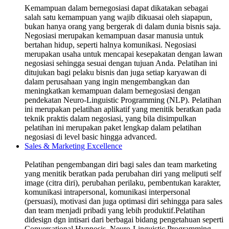
Kemampuan dalam bernegosiasi dapat dikatakan sebagai
salah satu kemampuan yang wajib dikuasai oleh siapapun,
bukan hanya orang yang bergerak di dalam dunia bisnis saja.
Negosiasi merupakan kemampuan dasar manusia untuk
bertahan hidup, seperti halnya komunikasi. Negosiasi
merupakan usaha untuk mencapai kesepakatan dengan lawan
negosiasi sehingga sesuai dengan tujuan Anda. Pelatihan ini
ditujukan bagi pelaku bisnis dan juga setiap karyawan di
dalam perusahaan yang ingin mengembangkan dan
meningkatkan kemampuan dalam bernegosiasi dengan
pendekatan Neuro-Linguistic Programming (NLP). Pelatihan
ini merupakan pelatihan aplikatif yang menitik beratkan pada
teknik praktis dalam negosiasi, yang bila disimpulkan
pelatihan ini merupakan paket lengkap dalam pelatihan
negosiasi di level basic hingga advanced.
Sales & Marketing Excellence
Pelatihan pengembangan diri bagi sales dan team marketing
yang menitik beratkan pada perubahan diri yang meliputi self
image (citra diri), perubahan perilaku, pembentukan karakter,
komunikasi intrapersonal, komunikasi interpersonal
(persuasi), motivasi dan juga optimasi diri sehingga para sales
dan team menjadi pribadi yang lebih produktif.Pelatihan
didesign dgn intisari dari berbagai bidang pengetahuan seperti
Conversational Hypnosis, Neuro-Linguistic Programming