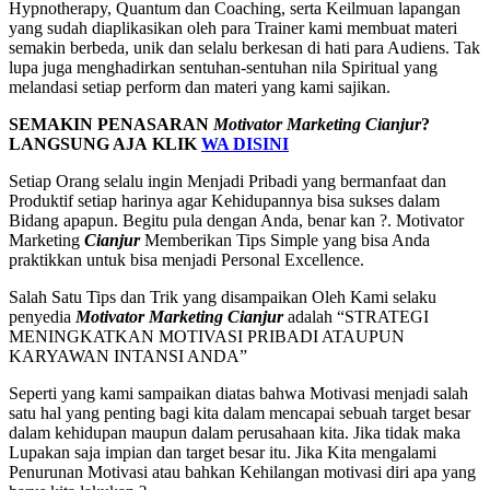
Hypnotherapy, Quantum dan Coaching, serta Keilmuan lapangan
yang sudah diaplikasikan oleh para Trainer kami membuat materi
semakin berbeda, unik dan selalu berkesan di hati para Audiens. Tak
lupa juga menghadirkan sentuhan-sentuhan nila Spiritual yang
melandasi setiap perform dan materi yang kami sajikan.
SEMAKIN PENASARAN
Motivator Marketing
Cianjur
?
LANGSUNG AJA KLIK
WA DISINI
Setiap Orang selalu ingin Menjadi Pribadi yang bermanfaat dan
Produktif setiap harinya agar Kehidupannya bisa sukses dalam
Bidang apapun. Begitu pula dengan Anda, benar kan ?. Motivator
Marketing
Cianjur
Memberikan Tips Simple yang bisa Anda
praktikkan untuk bisa menjadi Personal Excellence.
Salah Satu Tips dan Trik yang disampaikan Oleh Kami selaku
penyedia
Motivator Marketing
Cianjur
adalah “STRATEGI
MENINGKATKAN MOTIVASI PRIBADI ATAUPUN
KARYAWAN INTANSI ANDA”
Seperti yang kami sampaikan diatas bahwa Motivasi menjadi salah
satu hal yang penting bagi kita dalam mencapai sebuah target besar
dalam kehidupan maupun dalam perusahaan kita. Jika tidak maka
Lupakan saja impian dan target besar itu. Jika Kita mengalami
Penurunan Motivasi atau bahkan Kehilangan motivasi diri apa yang