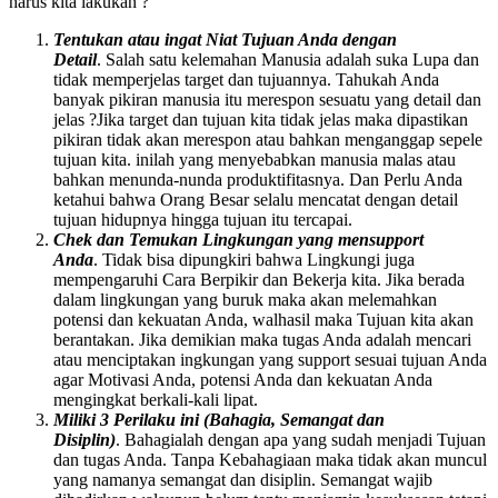
harus kita lakukan ?
Tentukan atau ingat Niat Tujuan Anda dengan
Detail
. Salah satu kelemahan Manusia adalah suka Lupa dan
tidak memperjelas target dan tujuannya. Tahukah Anda
banyak pikiran manusia itu merespon sesuatu yang detail dan
jelas ?Jika target dan tujuan kita tidak jelas maka dipastikan
pikiran tidak akan merespon atau bahkan menganggap sepele
tujuan kita. inilah yang menyebabkan manusia malas atau
bahkan menunda-nunda produktifitasnya. Dan Perlu Anda
ketahui bahwa Orang Besar selalu mencatat dengan detail
tujuan hidupnya hingga tujuan itu tercapai.
Chek dan Temukan Lingkungan yang mensupport
Anda
. Tidak bisa dipungkiri bahwa Lingkungi juga
mempengaruhi Cara Berpikir dan Bekerja kita. Jika berada
dalam lingkungan yang buruk maka akan melemahkan
potensi dan kekuatan Anda, walhasil maka Tujuan kita akan
berantakan. Jika demikian maka tugas Anda adalah mencari
atau menciptakan ingkungan yang support sesuai tujuan Anda
agar Motivasi Anda, potensi Anda dan kekuatan Anda
mengingkat berkali-kali lipat.
Miliki 3 Perilaku ini (Bahagia, Semangat dan
Disiplin)
. Bahagialah dengan apa yang sudah menjadi Tujuan
dan tugas Anda. Tanpa Kebahagiaan maka tidak akan muncul
yang namanya semangat dan disiplin. Semangat wajib