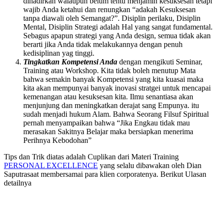
dihadirkan walaupun belum tentu menjamin kesuksesan tetapi
wajib Anda ketahui dan renungkan “adakah Kesuksesan
tanpa diawali oleh Semangat?”. Disiplin perilaku, Disiplin
Mental, Disiplin Strategi adalah Hal yang sangat fundamental.
Sebagus apapun strategi yang Anda design, semua tidak akan
berarti jika Anda tidak melakukannya dengan penuh
kedisiplinan yag tinggi.
Tingkatkan Kompetensi Anda
dengan mengikuti Seminar,
Training atau Workshop. Kita tidak boleh menutup Mata
bahwa semakin banyak Kompetensi yang kita kuasai maka
kita akan mempunyai banyak inovasi stratgei untuk mencapai
kemenangan atau kesuksesan kita. Ilmu senantiasa akan
menjunjung dan meningkatkan derajat sang Empunya. itu
sudah menjadi hukum Alam. Bahwa Seorang Filsuf Spiritual
pernah menyampaikan bahwa “Jika Engkau tidak mau
merasakan Sakitnya Belajar maka bersiapkan menerima
Perihnya Kebodohan”
Tips dan Trik diatas adalah Cuplikan dari Materi Training
PERSONAL EXCELLENCE
yang selalu dibawakan oleh Dian
Saputrasaat membersamai para klien corporatenya. Berikut Ulasan
detailnya