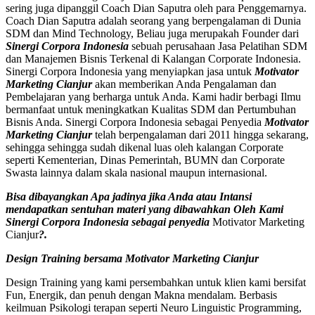
sering juga dipanggil Coach Dian Saputra oleh para Penggemarnya.
Coach Dian Saputra adalah seorang yang berpengalaman di Dunia
SDM dan Mind Technology, Beliau juga merupakah Founder dari
Sinergi Corpora Indonesia
sebuah perusahaan Jasa Pelatihan SDM
dan Manajemen Bisnis Terkenal di Kalangan Corporate Indonesia.
Sinergi Corpora Indonesia yang menyiapkan jasa untuk
Motivator
Marketing Cianjur
akan memberikan Anda Pengalaman dan
Pembelajaran yang berharga untuk Anda. Kami hadir berbagi Ilmu
bermanfaat untuk meningkatkan Kualitas SDM dan Pertumbuhan
Bisnis Anda. Sinergi Corpora Indonesia sebagai Penyedia
Motivator
Marketing Cianjur
telah berpengalaman dari 2011 hingga sekarang,
sehingga sehingga sudah dikenal luas oleh kalangan Corporate
seperti Kementerian, Dinas Pemerintah, BUMN dan Corporate
Swasta lainnya dalam skala nasional maupun internasional.
Bisa dibayangkan Apa jadinya jika Anda atau Intansi
mendapatkan sentuhan materi yang dibawahkan Oleh Kami
Sinergi Corpora Indonesia sebagai penyedia
Motivator Marketing
Cianjur
?.
Design Training bersama
Motivator Marketing
Cianjur
Design Training yang kami persembahkan untuk klien kami bersifat
Fun, Energik, dan penuh dengan Makna mendalam. Berbasis
keilmuan Psikologi terapan seperti Neuro Linguistic Programming,