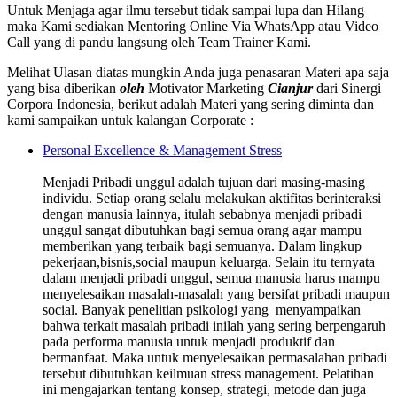
Untuk Menjaga agar ilmu tersebut tidak sampai lupa dan Hilang
maka Kami sediakan Mentoring Online Via WhatsApp atau Video
Call yang di pandu langsung oleh Team Trainer Kami.
Melihat Ulasan diatas mungkin Anda juga penasaran Materi apa saja
yang bisa diberikan
oleh
Motivator Marketing
Cianjur
dari Sinergi
Corpora Indonesia, berikut adalah Materi yang sering diminta dan
kami sampaikan untuk kalangan Corporate :
Personal Excellence & Management Stress
Menjadi Pribadi unggul adalah tujuan dari masing-masing
individu. Setiap orang selalu melakukan aktifitas berinteraksi
dengan manusia lainnya, itulah sebabnya menjadi pribadi
unggul sangat dibutuhkan bagi semua orang agar mampu
memberikan yang terbaik bagi semuanya. Dalam lingkup
pekerjaan,bisnis,social maupun keluarga. Selain itu ternyata
dalam menjadi pribadi unggul, semua manusia harus mampu
menyelesaikan masalah-masalah yang bersifat pribadi maupun
social. Banyak penelitian psikologi yang menyampaikan
bahwa terkait masalah pribadi inilah yang sering berpengaruh
pada performa manusia untuk menjadi produktif dan
bermanfaat. Maka untuk menyelesaikan permasalahan pribadi
tersebut dibutuhkan keilmuan stress management. Pelatihan
ini mengajarkan tentang konsep, strategi, metode dan juga