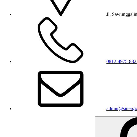
Jl. Sawunggali
0812-4975-832
admin@sinergic