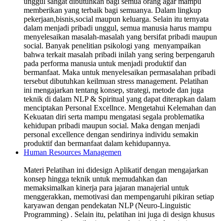
unggul sangat dibutuhkan bagi semua orang agar mampu
memberikan yang terbaik bagi semuanya. Dalam lingkup
pekerjaan,bisnis,social maupun keluarga. Selain itu ternyata
dalam menjadi pribadi unggul, semua manusia harus mampu
menyelesaikan masalah-masalah yang bersifat pribadi maupun
social. Banyak penelitian psikologi yang menyampaikan
bahwa terkait masalah pribadi inilah yang sering berpengaruh
pada performa manusia untuk menjadi produktif dan
bermanfaat. Maka untuk menyelesaikan permasalahan pribadi
tersebut dibutuhkan keilmuan stress management. Pelatihan
ini mengajarkan tentang konsep, strategi, metode dan juga
teknik di dalam NLP & Spiritual yang dapat diterapkan dalam
menciptakan Personal Excellnce. Mengetahui Kelemahan dan
Kekuatan diri serta mampu mengatasi segala problematika
kehidupan pribadi maupun social. Maka dengan menjadi
personal excellence dengan sendirinya individu semakin
produktif dan bermanfaat dalam kehidupannya.
Human Resources Managemen
Materi Pelatihan ini didesign Aplikatif dengan mengajarkan
konsep hingga teknik untuk memudahkan dan
memaksimalkan kinerja para jajaran manajerial untuk
menggerakkan, memotivasi dan mempengaruhi pikiran setiap
karyawan dengan pendekatan NLP (Neuro-Linguistic
Programming) . Selain itu, pelatihan ini juga di design khusus