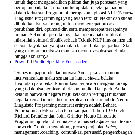
untuk dapat mengendalikan pikiran dan juga perasaan yang
bertujuan pada keharmonian hidup dalam bekerja maupun
dalam keluarga. Program ini merupakan aplikasi NLP (Neuro-
Linguistic Programming) yang telah terbukti efektif dan sudah
dibuktikan banyak orang untuk mempercepat proses
perubahan diri, optimasi diri serta mempercepat tercapainya
impian. Selain itu peserta juga akan mendapatkan filosofi
nilai-nilai spiritual dibalik sebuah Teknik NLP hingga menjadi
sebuah keyakinan yang semakin tajam. Inilah perpaduan Skill
yang mampu membawa manusia meraih kesuksesan dunia
hingga akhiratnya.
Powerful Public Speaking For Leaders
“Sebesar apapun ide dan inovasi Anda, jika tak mampu
menyampaikan maka semua itu hanya sia-sia belaka”.
Begitulah para pakar komunikasi berbicara mengenai orang
yang tidak bisa berbicara di depan public. Dan perlu Anda
ketahui bahwa di negara maju ketakutan tertinggi bukanlah
kepada kematian melainkan berbicara didepan public Neuro
Linguistic Programing menurut artinya adalah Bahasa
Pemrograman Fikiran. Di temukan pada Tahun 1970 oleh
Richard Brandler dan John Grinder. Neuro Linguistic
Programming telah diterima secara luas sebagai sebuah teknik
“powerful” untuk mendukung proses penjualan,
Sales
,
management ,coaching, komunikasi persuasif, pengembangan