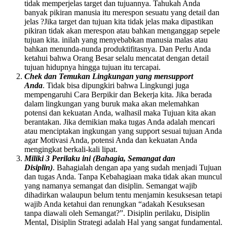
tidak memperjelas target dan tujuannya. Tahukah Anda
banyak pikiran manusia itu merespon sesuatu yang detail dan
jelas ?Jika target dan tujuan kita tidak jelas maka dipastikan
pikiran tidak akan merespon atau bahkan menganggap sepele
tujuan kita. inilah yang menyebabkan manusia malas atau
bahkan menunda-nunda produktifitasnya. Dan Perlu Anda
ketahui bahwa Orang Besar selalu mencatat dengan detail
tujuan hidupnya hingga tujuan itu tercapai.
Chek dan Temukan Lingkungan yang mensupport
Anda
. Tidak bisa dipungkiri bahwa Lingkungi juga
mempengaruhi Cara Berpikir dan Bekerja kita. Jika berada
dalam lingkungan yang buruk maka akan melemahkan
potensi dan kekuatan Anda, walhasil maka Tujuan kita akan
berantakan. Jika demikian maka tugas Anda adalah mencari
atau menciptakan ingkungan yang support sesuai tujuan Anda
agar Motivasi Anda, potensi Anda dan kekuatan Anda
mengingkat berkali-kali lipat.
Miliki 3 Perilaku ini (Bahagia, Semangat dan
Disiplin)
. Bahagialah dengan apa yang sudah menjadi Tujuan
dan tugas Anda. Tanpa Kebahagiaan maka tidak akan muncul
yang namanya semangat dan disiplin. Semangat wajib
dihadirkan walaupun belum tentu menjamin kesuksesan tetapi
wajib Anda ketahui dan renungkan “adakah Kesuksesan
tanpa diawali oleh Semangat?”. Disiplin perilaku, Disiplin
Mental, Disiplin Strategi adalah Hal yang sangat fundamental.