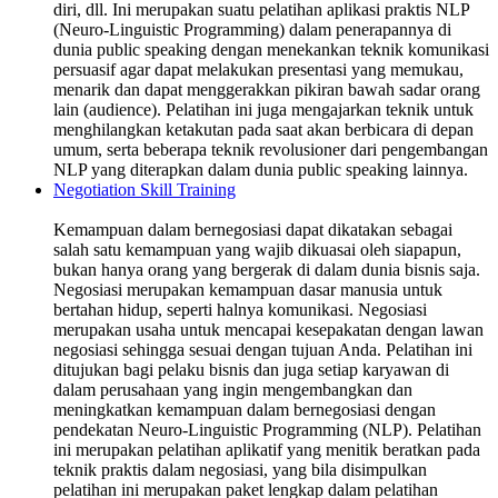
diri, dll. Ini merupakan suatu pelatihan aplikasi praktis NLP
(Neuro-Linguistic Programming) dalam penerapannya di
dunia public speaking dengan menekankan teknik komunikasi
persuasif agar dapat melakukan presentasi yang memukau,
menarik dan dapat menggerakkan pikiran bawah sadar orang
lain (audience). Pelatihan ini juga mengajarkan teknik untuk
menghilangkan ketakutan pada saat akan berbicara di depan
umum, serta beberapa teknik revolusioner dari pengembangan
NLP yang diterapkan dalam dunia public speaking lainnya.
Negotiation Skill Training
Kemampuan dalam bernegosiasi dapat dikatakan sebagai
salah satu kemampuan yang wajib dikuasai oleh siapapun,
bukan hanya orang yang bergerak di dalam dunia bisnis saja.
Negosiasi merupakan kemampuan dasar manusia untuk
bertahan hidup, seperti halnya komunikasi. Negosiasi
merupakan usaha untuk mencapai kesepakatan dengan lawan
negosiasi sehingga sesuai dengan tujuan Anda. Pelatihan ini
ditujukan bagi pelaku bisnis dan juga setiap karyawan di
dalam perusahaan yang ingin mengembangkan dan
meningkatkan kemampuan dalam bernegosiasi dengan
pendekatan Neuro-Linguistic Programming (NLP). Pelatihan
ini merupakan pelatihan aplikatif yang menitik beratkan pada
teknik praktis dalam negosiasi, yang bila disimpulkan
pelatihan ini merupakan paket lengkap dalam pelatihan