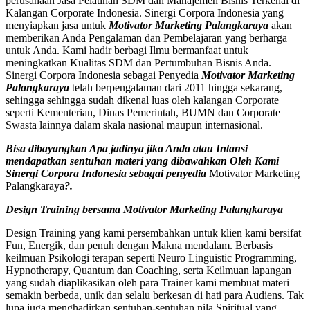
perusahaan Jasa Pelatihan SDM dan Manajemen Bisnis Terkenal di
Kalangan Corporate Indonesia. Sinergi Corpora Indonesia yang
menyiapkan jasa untuk
Motivator Marketing Palangkaraya
akan
memberikan Anda Pengalaman dan Pembelajaran yang berharga
untuk Anda. Kami hadir berbagi Ilmu bermanfaat untuk
meningkatkan Kualitas SDM dan Pertumbuhan Bisnis Anda.
Sinergi Corpora Indonesia sebagai Penyedia
Motivator Marketing
Palangkaraya
telah berpengalaman dari 2011 hingga sekarang,
sehingga sehingga sudah dikenal luas oleh kalangan Corporate
seperti Kementerian, Dinas Pemerintah, BUMN dan Corporate
Swasta lainnya dalam skala nasional maupun internasional.
Bisa dibayangkan Apa jadinya jika Anda atau Intansi
mendapatkan sentuhan materi yang dibawahkan Oleh Kami
Sinergi Corpora Indonesia sebagai penyedia
Motivator Marketing
Palangkaraya
?.
Design Training bersama
Motivator Marketing Palangkaraya
Design Training yang kami persembahkan untuk klien kami bersifat
Fun, Energik, dan penuh dengan Makna mendalam. Berbasis
keilmuan Psikologi terapan seperti Neuro Linguistic Programming,
Hypnotherapy, Quantum dan Coaching, serta Keilmuan lapangan
yang sudah diaplikasikan oleh para Trainer kami membuat materi
semakin berbeda, unik dan selalu berkesan di hati para Audiens. Tak
lupa juga menghadirkan sentuhan-sentuhan nila Spiritual yang