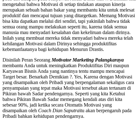
mengetahui bahwa Motivasi di setiap tindakan ataupun kinerja
merupakan sebuah bahan bakar yang membantu kita untuk melesat
produktif dan mencapai tujuan yang ditargetkan. Memang Motivasi
bisa kita dapatkan melalui diri sendiri, tapi yakinilah bahwa tidak
semua orang mampu melakukan seperti itu, karena tidak semua
manusia mau menyadari kesalahan dan kekeliruan dalam dirinya.
Inilah yang membuat mereka tidak menyadari bahwa mereka telah
kehilangan Motivasi dalam Dirinya sehingga produktifitas
kebemanfaatanya bagi kehidupan Menurun Drastis.
Disinilah Peran Seorang
Motivator Marketing Palangkaraya
membantu Anda untuk meningkatkan Produktifitas Diri maupun
Karyawan Bisnis Anda yang nantinya tentu mampu mencapai
Target besar. Benarkah Demikian ?. Yes, Karena dengan Motivasi
yang disampaikan oleh Pribadi yang berpengalaman sekaligus cara
penyampaian yang tepat maka Motivasi tersebut akan tertanam di
Pikiran bawah Sadar pendengarnya. Seperti yang kita Ketahui
bahwa Pikiran Bawah Sadar memegang kendali atas diri kita
sebesar 90%, jadi ketika secara Otomatis Motivasi yang
disampaikan oleh
Coach Dian Saputra
itu akan berpengaruh pada
Pribadi bahkan kehidupan pendengarnya.