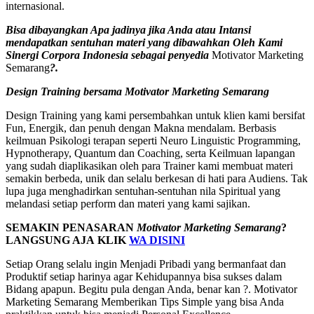
internasional.
Bisa dibayangkan Apa jadinya jika Anda atau Intansi
mendapatkan sentuhan materi yang dibawahkan Oleh Kami
Sinergi Corpora Indonesia sebagai penyedia
Motivator Marketing
Semarang
?.
Design Training bersama
Motivator Marketing Semarang
Design Training yang kami persembahkan untuk klien kami bersifat
Fun, Energik, dan penuh dengan Makna mendalam. Berbasis
keilmuan Psikologi terapan seperti Neuro Linguistic Programming,
Hypnotherapy, Quantum dan Coaching, serta Keilmuan lapangan
yang sudah diaplikasikan oleh para Trainer kami membuat materi
semakin berbeda, unik dan selalu berkesan di hati para Audiens. Tak
lupa juga menghadirkan sentuhan-sentuhan nila Spiritual yang
melandasi setiap perform dan materi yang kami sajikan.
SEMAKIN PENASARAN
Motivator Marketing Semarang
?
LANGSUNG AJA KLIK
WA DISINI
Setiap Orang selalu ingin Menjadi Pribadi yang bermanfaat dan
Produktif setiap harinya agar Kehidupannya bisa sukses dalam
Bidang apapun. Begitu pula dengan Anda, benar kan ?. Motivator
Marketing Semarang Memberikan Tips Simple yang bisa Anda