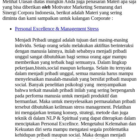
Melihat Ulasan diatas mungkin Anda juga penasaran Materi apa saja
yang bisa diberikan
oleh
Motivator Marketing Semarang dari
Sinergi Corpora Indonesia, berikut adalah Materi yang sering
diminta dan kami sampaikan untuk kalangan Corporate :
Personal Excellence & Management Stress
Menjadi Pribadi unggul adalah tujuan dari masing-masing
individu. Setiap orang selalu melakukan aktifitas berinteraksi
dengan manusia lainnya, itulah sebabnya menjadi pribadi
unggul sangat dibutuhkan bagi semua orang agar mampu
memberikan yang terbaik bagi semuanya. Dalam lingkup
pekerjaan,bisnis,social maupun keluarga. Selain itu ternyata
dalam menjadi pribadi unggul, semua manusia harus mampu
menyelesaikan masalah-masalah yang bersifat pribadi maupun
social. Banyak penelitian psikologi yang menyampaikan
bahwa terkait masalah pribadi inilah yang sering berpengaruh
pada performa manusia untuk menjadi produktif dan
bermanfaat. Maka untuk menyelesaikan permasalahan pribadi
tersebut dibutuhkan keilmuan stress management. Pelatihan
ini mengajarkan tentang konsep, strategi, metode dan juga
teknik di dalam NLP & Spiritual yang dapat diterapkan dalam
menciptakan Personal Excellnce. Mengetahui Kelemahan dan
Kekuatan diri serta mampu mengatasi segala problematika
kehidupan pribadi maupun social. Maka dengan menjadi