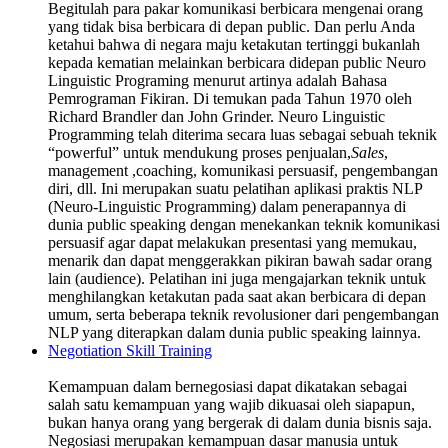
Begitulah para pakar komunikasi berbicara mengenai orang
yang tidak bisa berbicara di depan public. Dan perlu Anda
ketahui bahwa di negara maju ketakutan tertinggi bukanlah
kepada kematian melainkan berbicara didepan public Neuro
Linguistic Programing menurut artinya adalah Bahasa
Pemrograman Fikiran. Di temukan pada Tahun 1970 oleh
Richard Brandler dan John Grinder. Neuro Linguistic
Programming telah diterima secara luas sebagai sebuah teknik
“powerful” untuk mendukung proses penjualan,
Sales
,
management ,coaching, komunikasi persuasif, pengembangan
diri, dll. Ini merupakan suatu pelatihan aplikasi praktis NLP
(Neuro-Linguistic Programming) dalam penerapannya di
dunia public speaking dengan menekankan teknik komunikasi
persuasif agar dapat melakukan presentasi yang memukau,
menarik dan dapat menggerakkan pikiran bawah sadar orang
lain (audience). Pelatihan ini juga mengajarkan teknik untuk
menghilangkan ketakutan pada saat akan berbicara di depan
umum, serta beberapa teknik revolusioner dari pengembangan
NLP yang diterapkan dalam dunia public speaking lainnya.
Negotiation Skill Training
Kemampuan dalam bernegosiasi dapat dikatakan sebagai
salah satu kemampuan yang wajib dikuasai oleh siapapun,
bukan hanya orang yang bergerak di dalam dunia bisnis saja.
Negosiasi merupakan kemampuan dasar manusia untuk