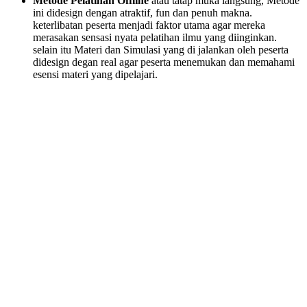
Metode Pelatihan Offline
atau tatap muka langsung, Metode
ini didesign dengan atraktif, fun dan penuh makna.
keterlibatan peserta menjadi faktor utama agar mereka
merasakan sensasi nyata pelatihan ilmu yang diinginkan.
selain itu Materi dan Simulasi yang di jalankan oleh peserta
didesign degan real agar peserta menemukan dan memahami
esensi materi yang dipelajari.