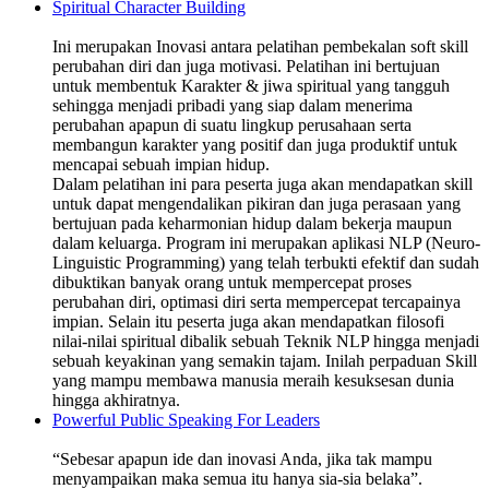
Spiritual Character Building
Ini merupakan Inovasi antara pelatihan pembekalan soft skill
perubahan diri dan juga motivasi. Pelatihan ini bertujuan
untuk membentuk Karakter & jiwa spiritual yang tangguh
sehingga menjadi pribadi yang siap dalam menerima
perubahan apapun di suatu lingkup perusahaan serta
membangun karakter yang positif dan juga produktif untuk
mencapai sebuah impian hidup.
Dalam pelatihan ini para peserta juga akan mendapatkan skill
untuk dapat mengendalikan pikiran dan juga perasaan yang
bertujuan pada keharmonian hidup dalam bekerja maupun
dalam keluarga. Program ini merupakan aplikasi NLP (Neuro-
Linguistic Programming) yang telah terbukti efektif dan sudah
dibuktikan banyak orang untuk mempercepat proses
perubahan diri, optimasi diri serta mempercepat tercapainya
impian. Selain itu peserta juga akan mendapatkan filosofi
nilai-nilai spiritual dibalik sebuah Teknik NLP hingga menjadi
sebuah keyakinan yang semakin tajam. Inilah perpaduan Skill
yang mampu membawa manusia meraih kesuksesan dunia
hingga akhiratnya.
Powerful Public Speaking For Leaders
“Sebesar apapun ide dan inovasi Anda, jika tak mampu
menyampaikan maka semua itu hanya sia-sia belaka”.