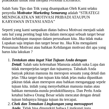
praktikkan untuk bisa menjadi Personal Excellence.
Salah Satu Tips dan Trik yang disampaikan Oleh Kami selaku
penyedia
Motivator Marketing Semarang
adalah “STRATEGI
MENINGKATKAN MOTIVASI PRIBADI ATAUPUN
KARYAWAN INTANSI ANDA”
Seperti yang kami sampaikan diatas bahwa Motivasi menjadi salah
satu hal yang penting bagi kita dalam mencapai sebuah target besar
dalam kehidupan maupun dalam perusahaan kita. Jika tidak maka
Lupakan saja impian dan target besar itu. Jika Kita mengalami
Penurunan Motivasi atau bahkan Kehilangan motivasi diri apa yang
harus kita lakukan ?
Tentukan atau ingat Niat Tujuan Anda dengan
Detail
. Salah satu kelemahan Manusia adalah suka Lupa dan
tidak memperjelas target dan tujuannya. Tahukah Anda
banyak pikiran manusia itu merespon sesuatu yang detail dan
jelas ?Jika target dan tujuan kita tidak jelas maka dipastikan
pikiran tidak akan merespon atau bahkan menganggap sepele
tujuan kita. inilah yang menyebabkan manusia malas atau
bahkan menunda-nunda produktifitasnya. Dan Perlu Anda
ketahui bahwa Orang Besar selalu mencatat dengan detail
tujuan hidupnya hingga tujuan itu tercapai.
Chek dan Temukan Lingkungan yang mensupport
Anda
. Tidak bisa dipungkiri bahwa Lingkungi juga