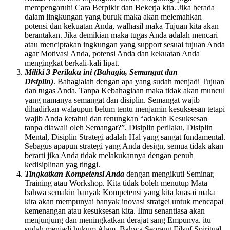
mempengaruhi Cara Berpikir dan Bekerja kita. Jika berada
dalam lingkungan yang buruk maka akan melemahkan
potensi dan kekuatan Anda, walhasil maka Tujuan kita akan
berantakan. Jika demikian maka tugas Anda adalah mencari
atau menciptakan ingkungan yang support sesuai tujuan Anda
agar Motivasi Anda, potensi Anda dan kekuatan Anda
mengingkat berkali-kali lipat.
Miliki 3 Perilaku ini (Bahagia, Semangat dan
Disiplin)
. Bahagialah dengan apa yang sudah menjadi Tujuan
dan tugas Anda. Tanpa Kebahagiaan maka tidak akan muncul
yang namanya semangat dan disiplin. Semangat wajib
dihadirkan walaupun belum tentu menjamin kesuksesan tetapi
wajib Anda ketahui dan renungkan “adakah Kesuksesan
tanpa diawali oleh Semangat?”. Disiplin perilaku, Disiplin
Mental, Disiplin Strategi adalah Hal yang sangat fundamental.
Sebagus apapun strategi yang Anda design, semua tidak akan
berarti jika Anda tidak melakukannya dengan penuh
kedisiplinan yag tinggi.
Tingkatkan Kompetensi Anda
dengan mengikuti Seminar,
Training atau Workshop. Kita tidak boleh menutup Mata
bahwa semakin banyak Kompetensi yang kita kuasai maka
kita akan mempunyai banyak inovasi stratgei untuk mencapai
kemenangan atau kesuksesan kita. Ilmu senantiasa akan
menjunjung dan meningkatkan derajat sang Empunya. itu
sudah menjadi hukum Alam. Bahwa Seorang Filsuf Spiritual