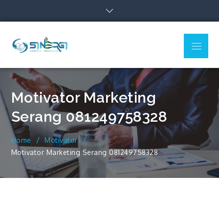
Skip
to
content
Menu
Sinergi Corpora
Indonesia
Motivator Marketing
Serang 081249758328
Home
Motivator
Motivator Marketing Serang 081249758328