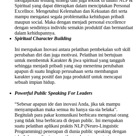
mengajarkan tentang strategi dan juga teknik di dalam NLP &
Spiritual yang dapat diterapkan dalam menciptakan Personal
Excellnce. Mengetahui Kelemahan dan Kekuatan diri serta
mampu mengatasi segala problematika kehidupan pribadi
maupun social. Maka dengan menjadi personal excellence
dengan sendirinya individu semakin produktif dan bermanfaat
dalam kehidupannya.
Spiritual Character Building
Ini merupakan Inovasi antara pelatihan pembekalan soft skill
perubahan diri dan juga motivasi. Pelatihan ini bertujuan
untuk membentuk Karakter & jiwa spiritual yang tangguh
sehingga menjadi pribadi yang siap menerima perubahan
apapun di suatu lingkup perusahaan serta membangun
karakter yang positif dan juga produktif untuk mencapai
sebuah impian hidup.
Powerful Public Speaking For Leaders
“Sebesar apapun ide dan inovasi Anda, jika tak mampu
menyampaikan maka semua itu hanya sia-sia belaka”.
Begitulah para pakar komunikasi berbicara mengenai orang
yang tidak bisa berbicara di depan public. Ini merupakan
suatu pelatihan aplikasi praktis NLP (Neuro-Linguistic
Programming) penerapan di dunia public speaking dengan