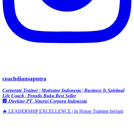
coachdiansaputra
𝑪𝒐𝒓𝒑𝒐𝒓𝒂𝒕𝒆 𝑻𝒓𝒂𝒊𝒏𝒆𝒓 | 𝑴𝒐𝒕𝒊𝒗𝒂𝒕𝒐𝒓 𝑰𝒏𝒅𝒐𝒏𝒆𝒔𝒊𝒂 | 𝑩𝒖𝒔𝒊𝒏𝒆𝒔𝒔 & 𝑺𝒑𝒊𝒓𝒊𝒕𝒖𝒂𝒍
𝑳𝒊𝒇𝒆 𝑪𝒐𝒂𝒄𝒉 | 𝑷𝒆𝒏𝒖𝒍𝒊𝒔 𝑩𝒖𝒌𝒖 𝑩𝒆𝒔𝒕 𝑺𝒆𝒍𝒍𝒆𝒓
🏢 𝑫𝒊𝒓𝒆𝒌𝒕𝒖𝒓 𝑷𝑻. 𝑺𝒊𝒏𝒆𝒓𝒈𝒊 𝑪𝒐𝒓𝒑𝒐𝒓𝒂 𝑰𝒏𝒅𝒐𝒏𝒆𝒔𝒊𝒂
🔥 LEADERSHIP EXCELLENCE | In House Training bersam