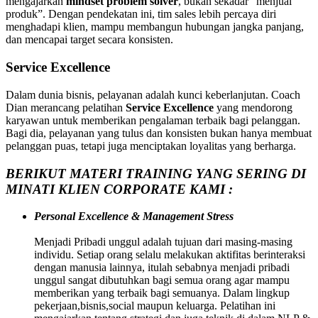
mengajarkan
mindset problem solver
, bukan sekadar “menjual
produk”. Dengan pendekatan ini, tim sales lebih percaya diri
menghadapi klien, mampu membangun hubungan jangka panjang,
dan mencapai target secara konsisten.
Service Excellence
Dalam dunia bisnis, pelayanan adalah kunci keberlanjutan. Coach
Dian merancang pelatihan
Service Excellence
yang mendorong
karyawan untuk memberikan pengalaman terbaik bagi pelanggan.
Bagi dia, pelayanan yang tulus dan konsisten bukan hanya membuat
pelanggan puas, tetapi juga menciptakan loyalitas yang berharga.
BERIKUT MATERI TRAINING YANG SERING DI
MINATI KLIEN CORPORATE KAMI :
Personal Excellence & Management Stress
Menjadi Pribadi unggul adalah tujuan dari masing-masing
individu. Setiap orang selalu melakukan aktifitas berinteraksi
dengan manusia lainnya, itulah sebabnya menjadi pribadi
unggul sangat dibutuhkan bagi semua orang agar mampu
memberikan yang terbaik bagi semuanya. Dalam lingkup
pekerjaan,bisnis,social maupun keluarga. Pelatihan ini