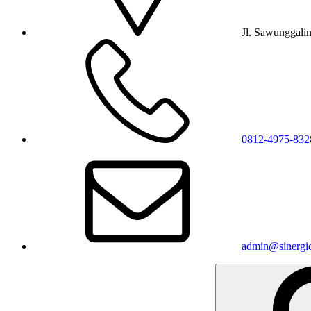
Jl. Sawunggali
0812-4975-832
admin@sinergic