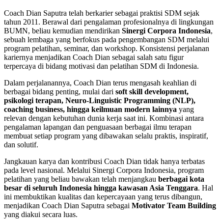
Coach Dian Saputra telah berkarier sebagai praktisi SDM sejak
tahun 2011. Berawal dari pengalaman profesionalnya di lingkungan
BUMN, beliau kemudian mendirikan
Sinergi Corpora Indonesia
,
sebuah lembaga yang berfokus pada pengembangan SDM melalui
program pelatihan, seminar, dan workshop. Konsistensi perjalanan
kariernya menjadikan Coach Dian sebagai salah satu figur
terpercaya di bidang motivasi dan pelatihan SDM di Indonesia.
Dalam perjalanannya, Coach Dian terus mengasah keahlian di
berbagai bidang penting, mulai dari
soft skill development,
psikologi terapan, Neuro-Linguistic Programming (NLP),
coaching business, hingga keilmuan modern lainnya
yang
relevan dengan kebutuhan dunia kerja saat ini. Kombinasi antara
pengalaman lapangan dan penguasaan berbagai ilmu terapan
membuat setiap program yang dibawakan selalu praktis, inspiratif,
dan solutif.
Jangkauan karya dan kontribusi Coach Dian tidak hanya terbatas
pada level nasional. Melalui Sinergi Corpora Indonesia, program
pelatihan yang beliau bawakan telah menjangkau
berbagai kota
besar di seluruh Indonesia hingga kawasan Asia Tenggara
. Hal
ini membuktikan kualitas dan kepercayaan yang terus dibangun,
menjadikan Coach Dian Saputra sebagai
Motivator
Team Building
yang diakui secara luas.