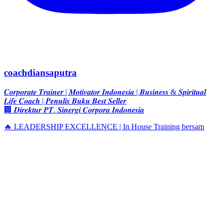
coachdiansaputra
𝑪𝒐𝒓𝒑𝒐𝒓𝒂𝒕𝒆 𝑻𝒓𝒂𝒊𝒏𝒆𝒓 | 𝑴𝒐𝒕𝒊𝒗𝒂𝒕𝒐𝒓 𝑰𝒏𝒅𝒐𝒏𝒆𝒔𝒊𝒂 | 𝑩𝒖𝒔𝒊𝒏𝒆𝒔𝒔 & 𝑺𝒑𝒊𝒓𝒊𝒕𝒖𝒂𝒍
𝑳𝒊𝒇𝒆 𝑪𝒐𝒂𝒄𝒉 | 𝑷𝒆𝒏𝒖𝒍𝒊𝒔 𝑩𝒖𝒌𝒖 𝑩𝒆𝒔𝒕 𝑺𝒆𝒍𝒍𝒆𝒓
🏢 𝑫𝒊𝒓𝒆𝒌𝒕𝒖𝒓 𝑷𝑻. 𝑺𝒊𝒏𝒆𝒓𝒈𝒊 𝑪𝒐𝒓𝒑𝒐𝒓𝒂 𝑰𝒏𝒅𝒐𝒏𝒆𝒔𝒊𝒂
🔥 LEADERSHIP EXCELLENCE | In House Training bersam