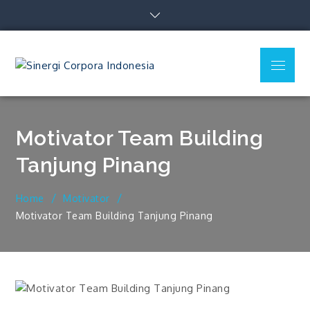
Skip
to
content
Menu
Sinergi
Corpora
Indonesia
Motivator Team Building
Tanjung Pinang
Home
Motivator
Motivator Team Building Tanjung Pinang