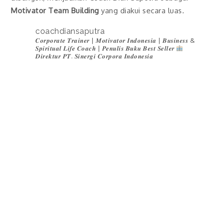
Motivator
Team Building
yang diakui secara luas.
coachdiansaputra
𝑪𝒐𝒓𝒑𝒐𝒓𝒂𝒕𝒆 𝑻𝒓𝒂𝒊𝒏𝒆𝒓 | 𝑴𝒐𝒕𝒊𝒗𝒂𝒕𝒐𝒓 𝑰𝒏𝒅𝒐𝒏𝒆𝒔𝒊𝒂 | 𝑩𝒖𝒔𝒊𝒏𝒆𝒔𝒔 &
𝑺𝒑𝒊𝒓𝒊𝒕𝒖𝒂𝒍 𝑳𝒊𝒇𝒆 𝑪𝒐𝒂𝒄𝒉 | 𝑷𝒆𝒏𝒖𝒍𝒊𝒔 𝑩𝒖𝒌𝒖 𝑩𝒆𝒔𝒕 𝑺𝒆𝒍𝒍𝒆𝒓
𝑫𝒊𝒓𝒆𝒌𝒕𝒖𝒓 𝑷𝑻. 𝑺𝒊𝒏𝒆𝒓𝒈𝒊 𝑪𝒐𝒓𝒑𝒐𝒓𝒂 𝑰𝒏𝒅𝒐𝒏𝒆𝒔𝒊𝒂